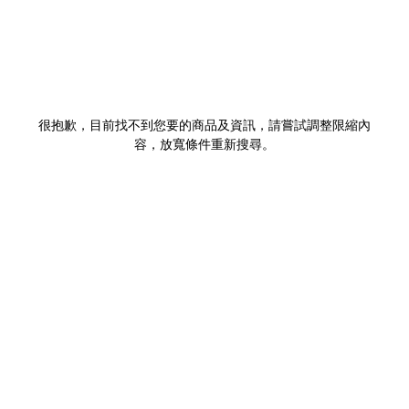
很抱歉，目前找不到您要的商品及資訊，請嘗試調整限縮內
容，放寬條件重新搜尋。