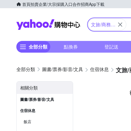
首頁
拍賣
企業/大宗採購入口
合作招商
App下載
Yahoo購物中心
文旅/商務旅
館
全部分類
點換券
登記送
文旅
圖書/票券/影音/文具
住宿休息
相關分類
圖書/票券/影音/文具
住宿休息
飯店