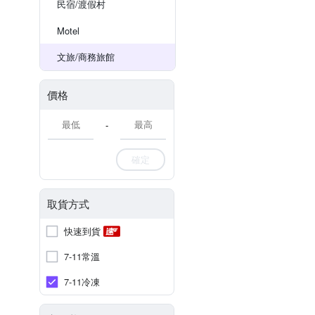
民宿/渡假村
Motel
文旅/商務旅館
價格
-
確定
取貨方式
快速到貨
7-11常溫
7-11冷凍