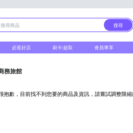
搜尋
必逛好店
刷卡/超取
會員專享
/商務旅館
很抱歉，目前找不到您要的商品及資訊，請嘗試調整限縮