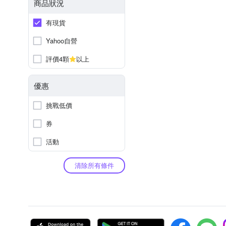
商品狀況
有現貨
Yahoo自營
評價4顆
以上
優惠
挑戰低價
券
活動
清除所有條件