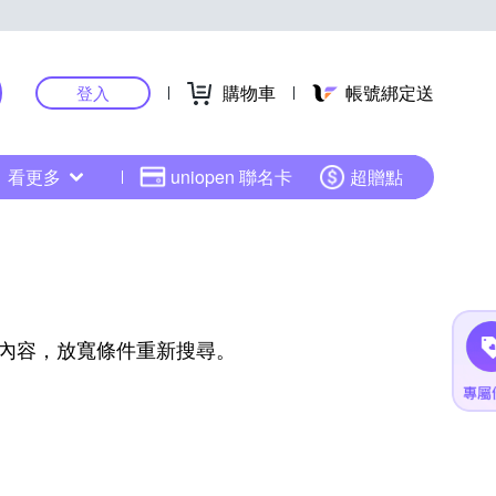
購物車
帳號綁定送
登入
看更多
uniopen 聯名卡
超贈點
內容，放寬條件重新搜尋。