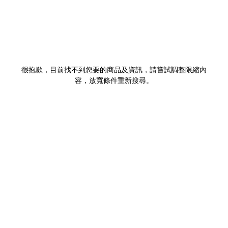
很抱歉，目前找不到您要的商品及資訊，請嘗試調整限縮內
容，放寬條件重新搜尋。