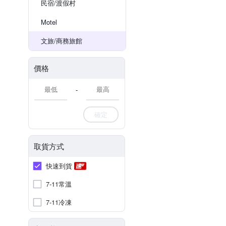
民宿/渡假村
Motel
文旅/商務旅館
價格
-
確定
取貨方式
快速到貨
7-11常溫
7-11冷凍