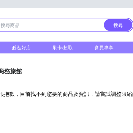
搜尋
必逛好店
刷卡/超取
會員專享
/商務旅館
很抱歉，目前找不到您要的商品及資訊，請嘗試調整限縮