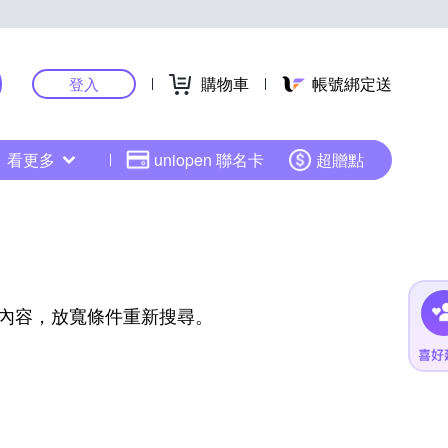
購物車
帳號綁定送
登入
看更多
uniopen 聯名卡
超贈點
內容，放寬條件重新搜尋。