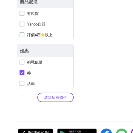
商品狀況
有現貨
Yahoo自營
評價4顆
以上
優惠
挑戰低價
券
活動
清除所有條件