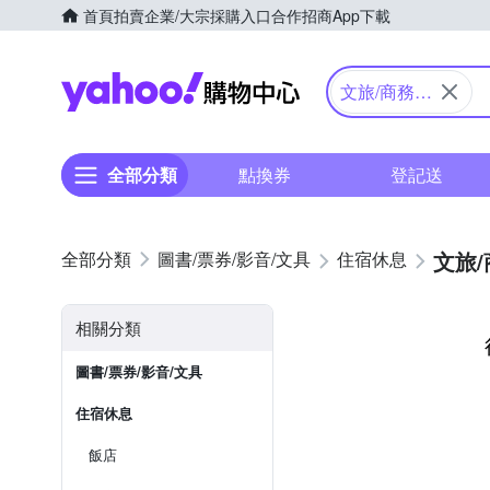
首頁
拍賣
企業/大宗採購入口
合作招商
App下載
Yahoo購物中心
文旅/商務旅
館
全部分類
點換券
登記送
文旅
圖書/票券/影音/文具
住宿休息
相關分類
圖書/票券/影音/文具
住宿休息
飯店