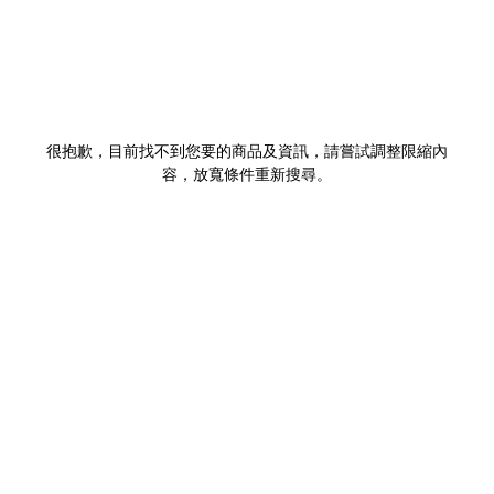
很抱歉，目前找不到您要的商品及資訊，請嘗試調整限縮內
容，放寬條件重新搜尋。