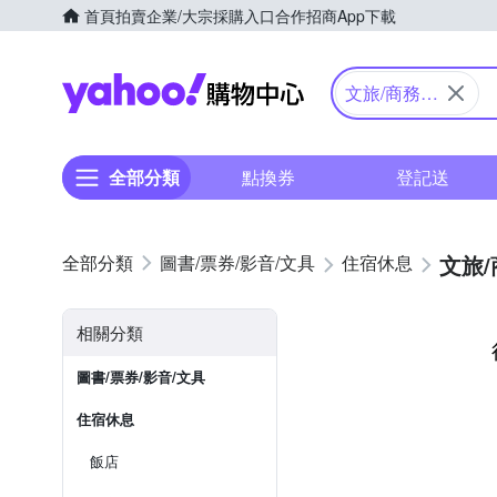
首頁
拍賣
企業/大宗採購入口
合作招商
App下載
Yahoo購物中心
文旅/商務旅
館
全部分類
點換券
登記送
文旅
圖書/票券/影音/文具
住宿休息
相關分類
圖書/票券/影音/文具
住宿休息
飯店