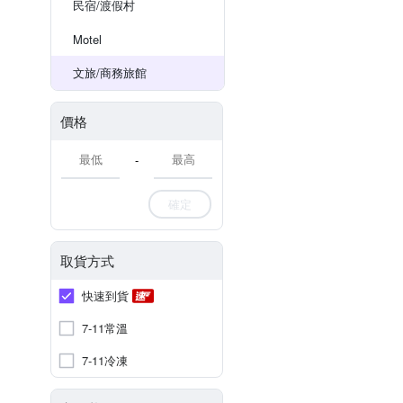
民宿/渡假村
Motel
文旅/商務旅館
價格
-
確定
取貨方式
快速到貨
7-11常溫
7-11冷凍