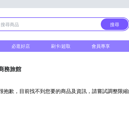
搜尋
必逛好店
刷卡/超取
會員專享
/商務旅館
很抱歉，目前找不到您要的商品及資訊，請嘗試調整限縮