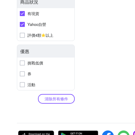
商品狀況
有現貨
Yahoo自營
評價4顆
以上
優惠
挑戰低價
券
活動
清除所有條件