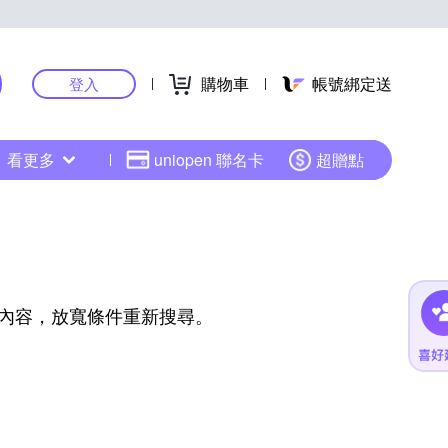
購物車
帳號綁定送
登入
看更多
uniopen 聯名卡
超贈點
內容，放寬條件重新搜尋。