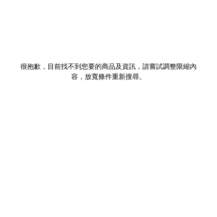
很抱歉，目前找不到您要的商品及資訊，請嘗試調整限縮內
容，放寬條件重新搜尋。