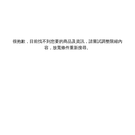
很抱歉，目前找不到您要的商品及資訊，請嘗試調整限縮內
容，放寬條件重新搜尋。