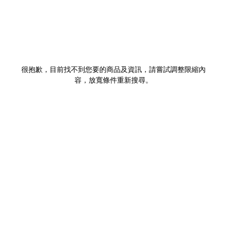
很抱歉，目前找不到您要的商品及資訊，請嘗試調整限縮內
容，放寬條件重新搜尋。