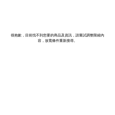
很抱歉，目前找不到您要的商品及資訊，請嘗試調整限縮內
容，放寬條件重新搜尋。