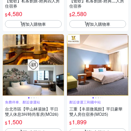
【鶯歌】私客創旅-經典四人房
【鶯歌】私客創旅-經典二人房
住宿券
住宿券
4,580
2,580
$
$
加入購物車
加入購物車
免費停車、鄰近捷運站
鄰近捷運三和國中站
台北市區【甲山林湯旅】平日
三重【丰居微風館】平日豪華
雙人休息3H/時尚客房(MO26)
雙人房住宿券(MO25)
1,500
1,899
$
$