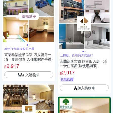
為您打造幸福般的空間
宜蘭幸福盒子民宿 四人套房一
以輕鬆、自在的方式旅行
泊一食住宿券(入住加贈伴手禮)
宜蘭朗居文旅 旅者四人房一泊
2,917
一食住宿券(無使用期限)
$
2,917
$
加入購物車
挑戰低價
加入購物車