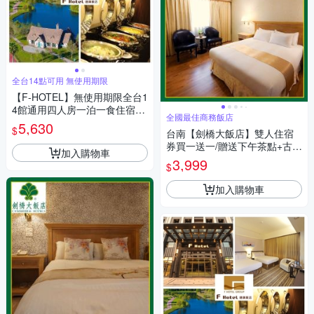
全台14點可用 無使用期限
【F-HOTEL】無使用期限全台1
4館通用四人房一泊一食住宿券
全國最佳商務飯店
(2張組)
5,630
$
台南【劍橋大飯店】雙人住宿
券買一送一/贈送下午茶點+古蹟
加入購物車
門票(MO)
3,999
$
加入購物車