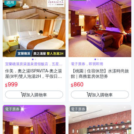
宜蘭礁溪原湯溫泉渡假飯店，五星級
電子票券，即買即用
的享受
佧美．奧之湯ISPAVITA-奧之湯
【桃園 | 住宿休憩】水漾時尚旅
屋(9坪)雙人泡湯2H，平假日皆
館 | 商務套房休憩券
可用 享樂券(U)
999
860
$
$
加入購物車
加入購物車
電子票券
電子票券