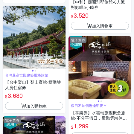
【中和】儷閣別墅旅館-6人派
對歡唱5小時券
3,520
$
加入購物車
電子票券
台灣最高宮殿建築風格旅館
【台中梨山】梨山賓館-標準雙
人房住宿券
3,680
$
加入購物車
假日不加價近逢甲夜市
【享樂券】水雲端旗艦概念旅
館-不分平假日，驚豔雲端休息
電子票券
3H(車庫房型)(Y)
1,299
$