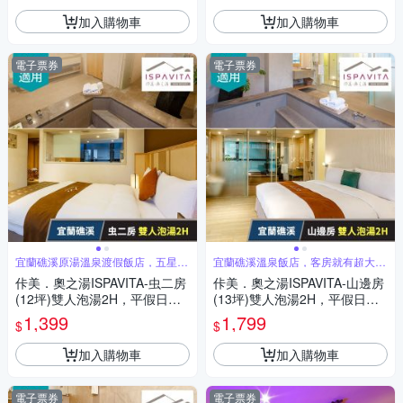
加入購物車
加入購物車
電子票券
電子票券
宜蘭礁溪原湯溫泉渡假飯店，五星級
宜蘭礁溪溫泉飯店，客房就有超大浴
的享受
池享受
佧美．奧之湯ISPAVITA-虫二房
佧美．奧之湯ISPAVITA-山邊房
(12坪)雙人泡湯2H，平假日皆
(13坪)雙人泡湯2H，平假日皆
可用 享樂券(U)
可用 享樂券(U)
1,399
1,799
$
$
加入購物車
加入購物車
電子票券
電子票券