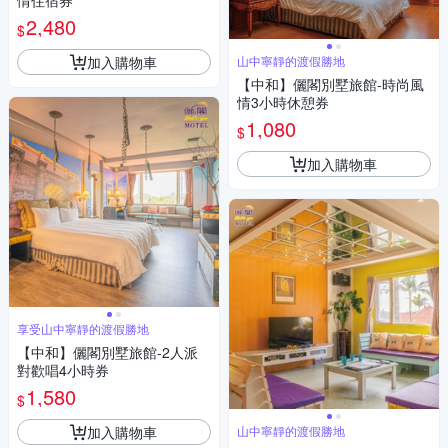
情住宿券
2,480
$
加入購物車
山中寧靜的渡假勝地
【中和】儷閣別墅旅館-時尚風
情3小時休憩券
1,080
$
加入購物車
享受山中寧靜的渡假勝地
【中和】儷閣別墅旅館-2人派
對歡唱4小時券
1,580
$
加入購物車
山中寧靜的渡假勝地