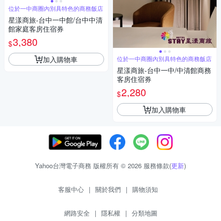
位於一中商圈內別具特色的商務飯店
星漾商旅-台中一中館/台中中清
館家庭客房住宿券
3,380
$
加入購物車
位於一中商圈內別具特色的商務飯店
星漾商旅-台中一中/中清館商務
客房住宿券
2,280
$
加入購物車
Yahoo台灣電子商務 版權所有 © 2026 服務條款(
更新
)
客服中心
|
關於我們
|
購物須知
網路安全
|
隱私權
|
分類地圖