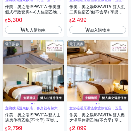
私密空間
的享受
佧美．奧之湯ISPAVITA-佧美渡
佧美．奧之湯ISPAVITA-雙人虫
假式行政套房4~6人住宿乙晚
二房住宿乙晚(不含早) 享樂券
(不含早) 享樂券(U)
(U)
5,300
2,499
$
$
加入購物車
加入購物車
電子票券
電子票券
宜蘭礁溪溫泉飯店，客房就有超大浴
宜蘭礁溪原湯溫泉渡假飯店，五星級
池享受
的享受
佧美．奧之湯ISPAVITA-雙人山
佧美．奧之湯ISPAVITA-雙人奧
邊房住宿乙晚(不含早) 享樂券
之湯屋住宿乙晚(不含早) 享樂
(U)
券(U)
2,799
2,099
$
$