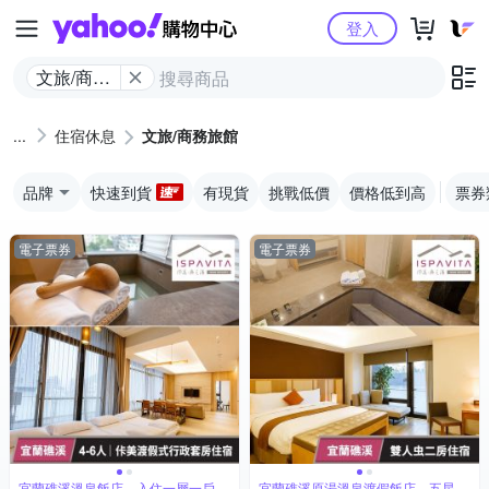
Yahoo購物中心
登入
文旅/商務
旅館
住宿休息
文旅/商務旅館
品牌
快速到貨
有現貨
挑戰低價
價格低到高
票券
電子票券
電子票券
宜蘭礁溪溫泉飯店，入住一層一戶的
宜蘭礁溪原湯溫泉渡假飯店，五星級