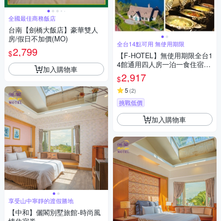
全國最佳商務飯店
台南【劍橋大飯店】豪華雙人
房/假日不加價(MO)
全台14點可用 無使用期限
2,799
$
【F-HOTEL】無使用期限全台1
4館通用四人房一泊一食住宿券
加入購物車
指定館別加碼贈晚餐or下午茶or
2,917
$
伴手禮
5
(
2
)
挑戰低價
加入購物車
享受山中寧靜的渡假勝地
【中和】儷閣別墅旅館-時尚風