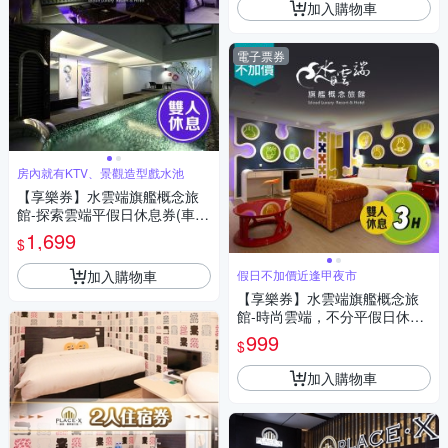
加入購物車
電子票券
房內就有KTV、景觀造型戲水池
【享樂券】水雲端旗艦概念旅
館-探索雲端平假日休息券(車庫
房型)(Y)
1,699
$
加入購物車
假日不加價近逢甲夜市
【享樂券】水雲端旗艦概念旅
館-時尚雲端，不分平假日休息
3H(車庫房型)(Y)
999
$
加入購物車