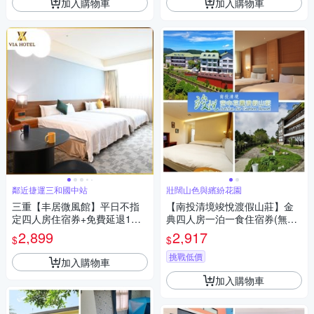
加入購物車
加入購物車
鄰近捷運三和國中站
壯闊山色與繽紛花園
三重【丰居微風館】平日不指
【南投清境竣悅渡假山莊】金
定四人房住宿券+免費延退1小
典四人房一泊一食住宿券(無使
時(MO25)
用期限)
2,899
2,917
$
$
挑戰低價
加入購物車
加入購物車