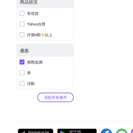
商品狀況
有現貨
Yahoo自營
評價4顆
以上
優惠
挑戰低價
券
活動
清除所有條件