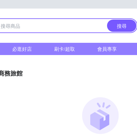
搜尋
必逛好店
刷卡/超取
會員專享
/商務旅館