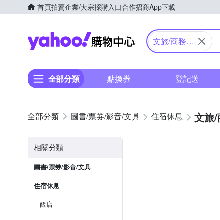
首頁
拍賣
企業/大宗採購入口
合作招商
App下載
Yahoo購物中心
文旅/商務旅
館
全部分類
點換券
登記送
文旅
圖書/票券/影音/文具
住宿休息
相關分類
圖書/票券/影音/文具
住宿休息
飯店