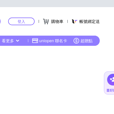
購物車
帳號綁定送
登入
看更多
uniopen 聯名卡
超贈點