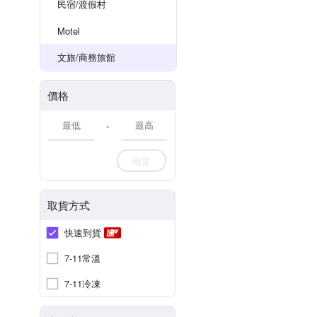
民宿/渡假村
Motel
文旅/商務旅館
價格
-
確定
取貨方式
快速到貨
7-11常溫
7-11冷凍