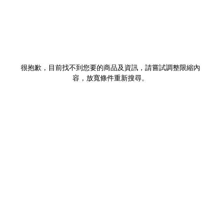
很抱歉，目前找不到您要的商品及資訊，請嘗試調整限縮內
容，放寬條件重新搜尋。