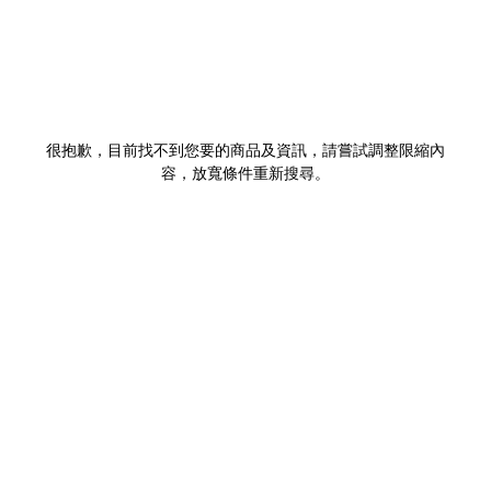
很抱歉，目前找不到您要的商品及資訊，請嘗試調整限縮內
容，放寬條件重新搜尋。