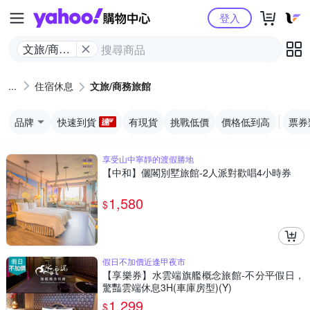
Yahoo購物中心
登入
文旅/商務
旅館
住宿休息
文旅/商務旅館
品牌
快速到貨
有現貨
挑戰低價
價格低到高
票券
享受山中寧靜的渡假勝地
【中和】儷閣別墅旅館-2人派對歡唱4小時券
1,580
$
假日不加價近逢甲夜市
【享樂券】水雲端旗艦概念旅館-不分平假日，
驚豔雲端休息3H(車庫房型)(Y)
1,299
$