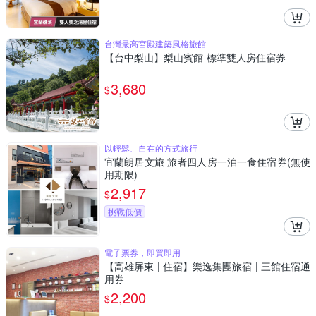
台灣最高宮殿建築風格旅館
【台中梨山】梨山賓館-標準雙人房住宿券
3,680
$
以輕鬆、自在的方式旅行
宜蘭朗居文旅 旅者四人房一泊一食住宿券(無使
用期限)
2,917
$
挑戰低價
電子票券，即買即用
【高雄屏東 | 住宿】樂逸集團旅宿 | 三館住宿通
用券
2,200
$