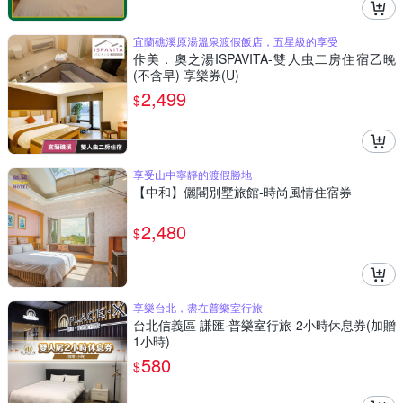
宜蘭礁溪原湯溫泉渡假飯店，五星級的享受
佧美．奧之湯ISPAVITA-雙人虫二房住宿乙晚
(不含早) 享樂券(U)
2,499
$
享受山中寧靜的渡假勝地
【中和】儷閣別墅旅館-時尚風情住宿券
2,480
$
享樂台北，盡在普樂室行旅
台北信義區 謙匯·普樂室行旅-2小時休息券(加贈
1小時)
580
$