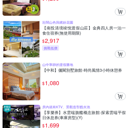
壯闊山色與繽紛花園
【南投清境竣悅渡假山莊】金典四人房一泊一
食住宿券(無使用期限)
2,917
$
挑戰低價
山中寧靜的渡假勝地
【中和】儷閣別墅旅館-時尚風情3小時休憩券
1,080
$
房內就有KTV、景觀造型戲水池
【享樂券】水雲端旗艦概念旅館-探索雲端平假
日休息券(車庫房型)(Y)
1,699
$