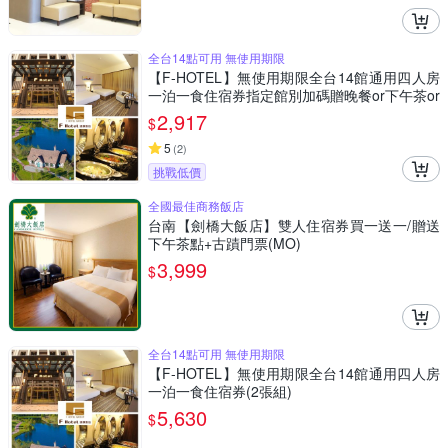
全台14點可用 無使用期限
【F-HOTEL】無使用期限全台14館通用四人房
一泊一食住宿券指定館別加碼贈晚餐or下午茶or
伴手禮
2,917
$
5
(
2
)
挑戰低價
全國最佳商務飯店
台南【劍橋大飯店】雙人住宿券買一送一/贈送
下午茶點+古蹟門票(MO)
3,999
$
全台14點可用 無使用期限
【F-HOTEL】無使用期限全台14館通用四人房
一泊一食住宿券(2張組)
5,630
$