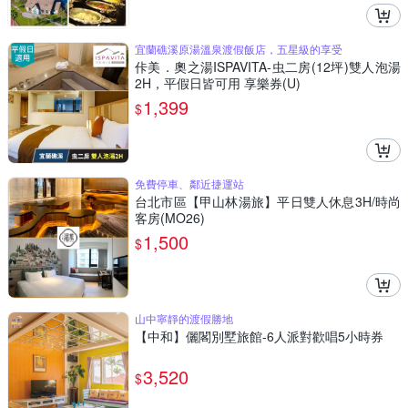
宜蘭礁溪原湯溫泉渡假飯店，五星級的享受
佧美．奧之湯ISPAVITA-虫二房(12坪)雙人泡湯
2H，平假日皆可用 享樂券(U)
1,399
$
免費停車、鄰近捷運站
台北市區【甲山林湯旅】平日雙人休息3H/時尚
客房(MO26)
1,500
$
山中寧靜的渡假勝地
【中和】儷閣別墅旅館-6人派對歡唱5小時券
3,520
$