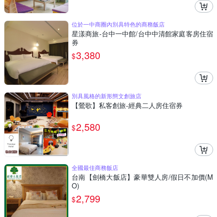
位於一中商圈內別具特色的商務飯店
星漾商旅-台中一中館/台中中清館家庭客房住宿
券
3,380
$
別具風格的新形態文創旅店
【鶯歌】私客創旅-經典二人房住宿券
2,580
$
全國最佳商務飯店
台南【劍橋大飯店】豪華雙人房/假日不加價(M
O)
2,799
$