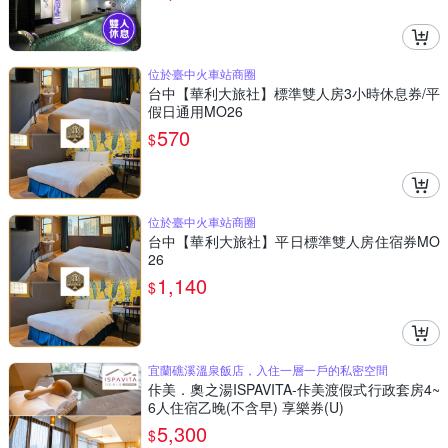
位於臺中火車站商圈
台中【華利大旅社】標準雙人房3小時休息券/平
假日通用MO26
570
$
位於臺中火車站商圈
台中【華利大旅社】平日標準雙人房住宿券MO
26
1,140
$
宜蘭礁溪溫泉飯店，入住一層一戶的私密空間
佧美．奧之湯ISPAVITA-佧美渡假式行政套房4~
6人住宿乙晚(不含早) 享樂券(U)
5,300
$