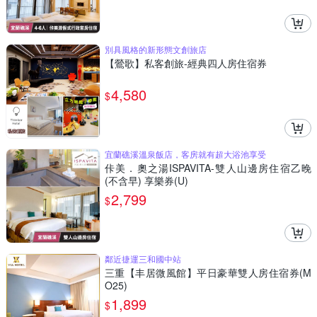
別具風格的新形態文創旅店
【鶯歌】私客創旅-經典四人房住宿券
4,580
$
宜蘭礁溪溫泉飯店，客房就有超大浴池享受
佧美．奧之湯ISPAVITA-雙人山邊房住宿乙晚
(不含早) 享樂券(U)
2,799
$
鄰近捷運三和國中站
三重【丰居微風館】平日豪華雙人房住宿券(M
O25)
1,899
$