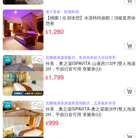
電子票券，即買即用
【桃園 | 住宿休憩】水漾時尚旅館 | 頂級套房休
憩券
1,280
$
宜蘭礁溪溫泉飯店，客房就有超大浴池享受
佧美．奧之湯ISPAVITA-山邊房(13坪)雙人泡湯
2H，平假日皆可用 享樂券(U)
1,799
$
宜蘭礁溪原湯溫泉渡假飯店，五星級的享受
佧美．奧之湯ISPAVITA-奧之湯屋(9坪)雙人泡湯
2H，平假日皆可用 享樂券(U)
999
$