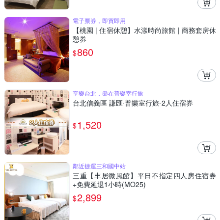
電子票券，即買即用
【桃園 | 住宿休憩】水漾時尚旅館 | 商務套房休
憩券
860
$
享樂台北，盡在普樂室行旅
台北信義區 謙匯·普樂室行旅-2人住宿券
1,520
$
鄰近捷運三和國中站
三重【丰居微風館】平日不指定四人房住宿券
+免費延退1小時(MO25)
2,899
$