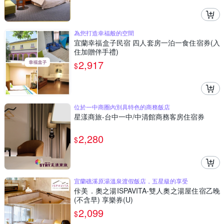
為您打造幸福般的空間
宜蘭幸福盒子民宿 四人套房一泊一食住宿券(入
住加贈伴手禮)
2,917
$
位於一中商圈內別具特色的商務飯店
星漾商旅-台中一中/中清館商務客房住宿券
2,280
$
宜蘭礁溪原湯溫泉渡假飯店，五星級的享受
佧美．奧之湯ISPAVITA-雙人奧之湯屋住宿乙晚
(不含早) 享樂券(U)
2,099
$