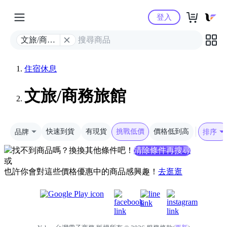
Yahoo購物中心
登入
文旅/商務
旅館
住宿休息
文旅/商務旅館
品牌
快速到貨
有現貨
挑戰低價
價格低到高
排序
找不到商品嗎？換換其他條件吧！
清除條件再搜尋
或
也許你會對這些價格優惠中的商品感興趣！
去逛逛