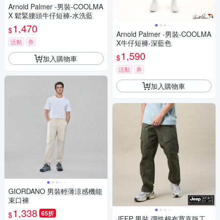
Arnold Palmer -男裝-COOLMA
X 鬆緊腰頭牛仔短褲-水洗藍
1,470
$
Arnold Palmer -男裝-COOLMA
活動
券
X牛仔短褲-深藍色
1,590
$
加入購物車
活動
券
加入購物車
GIORDANO 男裝輕薄涼感機能
束口褲
1,338
65折
$
JEEP 男裝 彈性棉布寬直版工