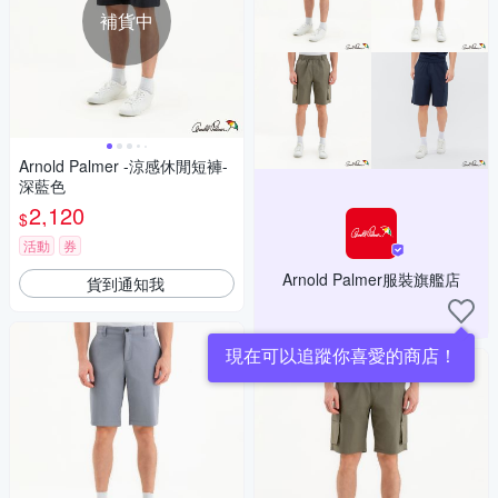
補貨中
Arnold Palmer -涼感休閒短褲-
深藍色
2,120
$
活動
券
Arnold Palmer服裝旗艦店
貨到通知我
現在可以追蹤你喜愛的商店！