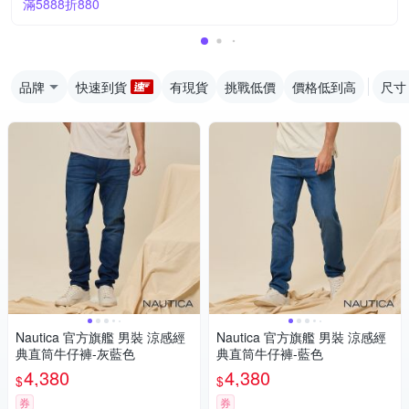
滿5888折880
品牌
快速到貨
有現貨
挑戰低價
價格低到高
尺寸
Nautica 官方旗艦 男裝 涼感經
Nautica 官方旗艦 男裝 涼感經
典直筒牛仔褲-灰藍色
典直筒牛仔褲-藍色
4,380
4,380
$
$
券
券