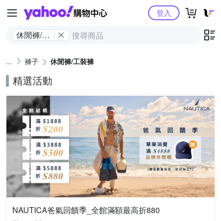
Yahoo購物中心
登入
休閒褲/工
裝褲
褲子
休閒褲/工裝褲
精選活動
NAUTICA爸氣回饋季_全館滿額最高折880