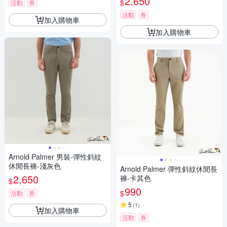
2,650
$
活動
券
活動
券
加入購物車
加入購物車
Arnold Palmer 男裝-彈性斜紋
休閒長褲-淺灰色
Arnold Palmer 彈性斜紋休閒長
2,650
褲-卡其色
$
990
$
活動
券
5
(
1
)
加入購物車
活動
券