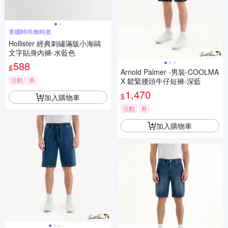
美國時尚無時差
Hollister 經典刺繡滿版小海鷗
文字貼身內褲-水藍色
588
$
Arnold Palmer -男裝-COOLMA
活動
券
X 鬆緊腰頭牛仔短褲-深藍
1,470
$
加入購物車
活動
券
加入購物車