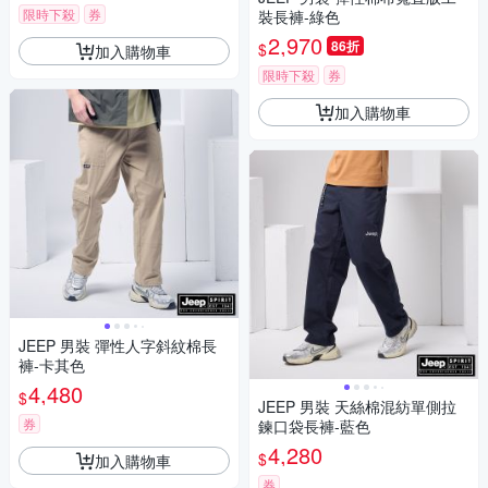
限時下殺
券
裝長褲-綠色
2,970
86折
$
加入購物車
限時下殺
券
加入購物車
JEEP 男裝 彈性人字斜紋棉長
褲-卡其色
4,480
$
JEEP 男裝 天絲棉混紡單側拉
券
鍊口袋長褲-藍色
4,280
$
加入購物車
券