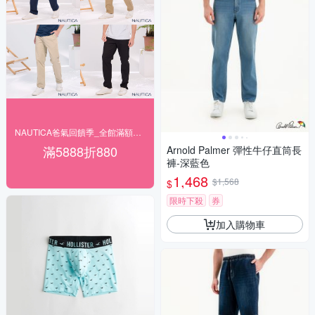
NAUTICA爸氣回饋季_全館滿額最高折880
滿5888折880
Arnold Palmer 彈性牛仔直筒長
褲-深藍色
1,468
$1,568
$
限時下殺
券
加入購物車