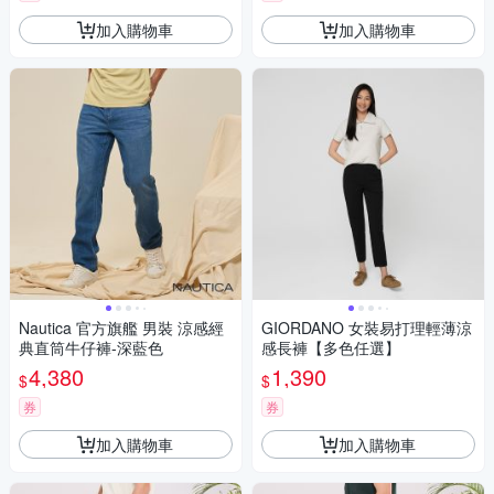
加入購物車
加入購物車
Nautica 官方旗艦 男裝 涼感經
GIORDANO 女裝易打理輕薄涼
典直筒牛仔褲-深藍色
感長褲【多色任選】
4,380
1,390
$
$
券
券
加入購物車
加入購物車