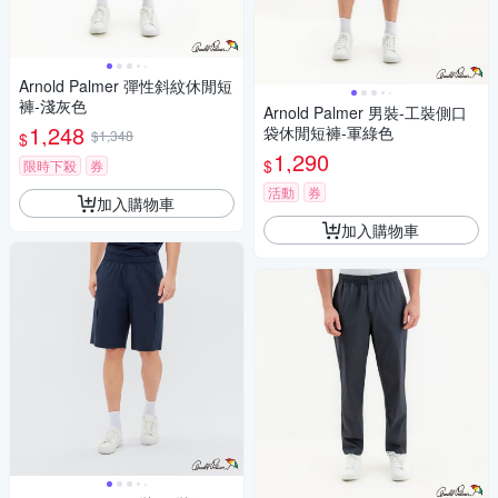
Arnold Palmer 彈性斜紋休閒短
褲-淺灰色
Arnold Palmer 男裝-工裝側口
1,248
袋休閒短褲-軍綠色
$1,348
$
1,290
$
限時下殺
券
活動
券
加入購物車
加入購物車