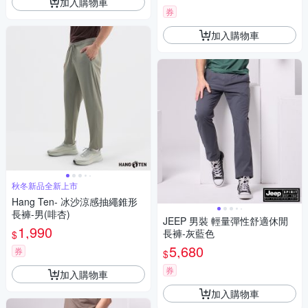
加入購物車
券
加入購物車
秋冬新品全新上市
Hang Ten- 冰沙涼感抽繩錐形
長褲-男(啡杏)
JEEP 男裝 輕量彈性舒適休閒
1,990
長褲-灰藍色
$
5,680
券
$
券
加入購物車
加入購物車