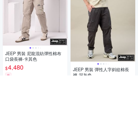
JEEP 男裝 尼龍混紡彈性棉布
口袋長褲-卡其色
4,480
$
JEEP 男裝 彈性人字斜紋棉長
褲-深灰色
券
2,970
86折
$
加入購物車
限時下殺
券
加入購物車