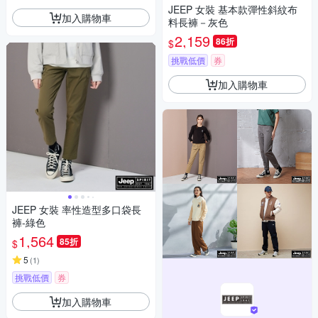
JEEP 女裝 基本款彈性斜紋布
加入購物車
料長褲－灰色
2,159
86折
$
挑戰低價
券
加入購物車
JEEP 女裝 率性造型多口袋長
褲-綠色
1,564
85折
$
5
(
1
)
挑戰低價
券
加入購物車