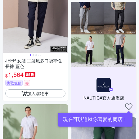
JEEP 女裝 工裝風多口袋率性
長褲-藍色
1,564
85折
$
挑戰低價
券
加入購物車
NAUTICA官方旗艦店
現在可以追蹤你喜愛的商店！