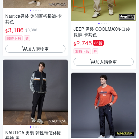
Nautica男裝 休閒百搭長褲-卡
其色
3,186
JEEP 男裝 COOLMAX多口袋
$3,386
$
長褲-卡其色
限時下殺
券
2,745
86折
$
加入購物車
限時下殺
券
加入購物車
NAUTICA 男裝 彈性輕便休閒
長褲-黑