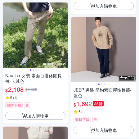
加入購物車
Nautica 女裝 素面百搭休閒長
褲-卡其色
2,108
$2,308
JEEP 男裝 簡約素面彈性長褲-
$
藍色
5
(
1
)
1,692
86折
$
限時下殺
券
5
(
3
)
加入購物車
限時下殺
券
加入購物車