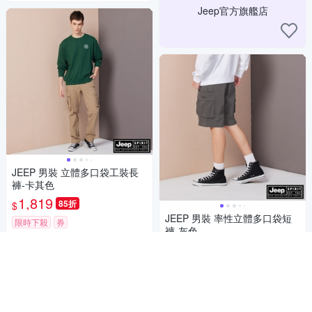
Jeep官方旗艦店
JEEP 男裝 立體多口袋工裝長
褲-卡其色
1,819
85折
$
JEEP 男裝 率性立體多口袋短
限時下殺
券
褲-灰色
加入購物車
1,564
85折
$
挑戰低價
券
加入購物車