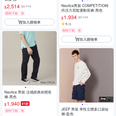
2,514
Nautica男裝 COMPETITIO時
$2,714
$
尚活力尼龍運動長褲-黑色
限時下殺
券
1,934
$2,134
$
加入購物車
5
(
3
)
限時下殺
券
加入購物車
Nautica 男裝 涼感經典休閒長
褲-黑色
1,940
81折
$
JEEP 男裝 率性立體多口袋短
限時下殺
券
褲-藍色