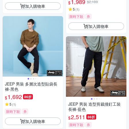
1,989
$2,189
$
加入購物車
5
(
1
)
限時下殺
券
加入購物車
JEEP 男裝 多層次造型貼袋長
褲-黑色
1,692
86折
$
JEEP 男裝 造型剪裁撞釘工裝
5
(
1
)
長褲-藍色
限時下殺
券
2,511
86折
$
加入購物車
限時下殺
券