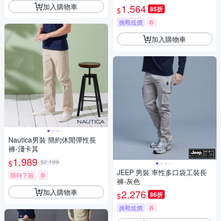
加入購物車
1,564
85折
$
挑戰低價
券
加入購物車
Nautica男裝 簡約休閒彈性長
褲-淺卡其
1,989
$2,189
$
JEEP 男裝 率性多口袋工裝長
限時下殺
券
褲-灰色
加入購物車
2,276
86折
$
挑戰低價
券