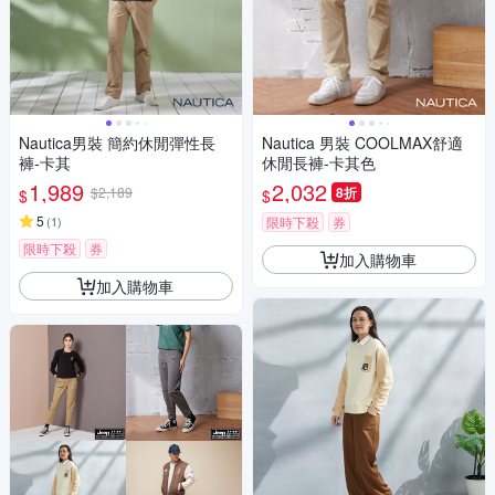
Nautica男裝 簡約休閒彈性長
Nautica 男裝 COOLMAX舒適
褲-卡其
休閒長褲-卡其色
1,989
2,032
$2,189
8折
$
$
5
(
1
)
限時下殺
券
限時下殺
券
加入購物車
加入購物車