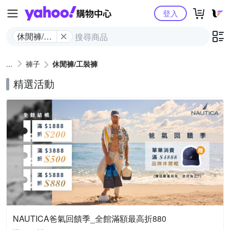
Yahoo購物中心
登入
休閒褲/工
裝褲
褲子
休閒褲/工裝褲
精選活動
NAUTICA爸氣回饋季_全館滿額最高折880