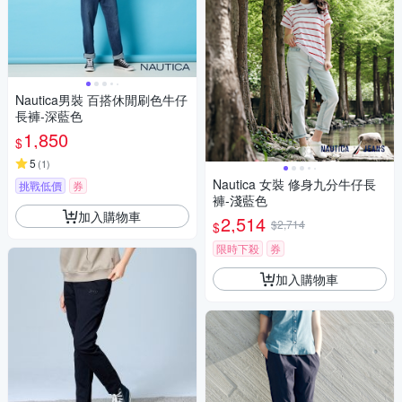
Nautica男裝 百搭休閒刷色牛仔
長褲-深藍色
1,850
$
5
(
1
)
Nautica 女裝 修身九分牛仔長
挑戰低價
券
褲-淺藍色
加入購物車
2,514
$2,714
$
限時下殺
券
加入購物車