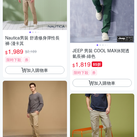
Nautica男裝 舒適修身彈性長
褲-淺卡其
1,989
JEEP 男裝 COOL MAX休閒透
$2,189
$
氣長褲-綠色
限時下殺
券
1,819
85折
$
加入購物車
限時下殺
券
加入購物車