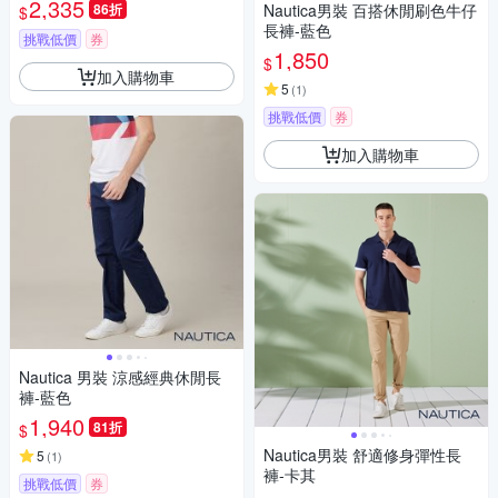
2,335
86折
Nautica男裝 百搭休閒刷色牛仔
$
長褲-藍色
挑戰低價
券
1,850
$
加入購物車
5
(
1
)
挑戰低價
券
加入購物車
Nautica 男裝 涼感經典休閒長
褲-藍色
1,940
81折
$
Nautica男裝 舒適修身彈性長
5
(
1
)
褲-卡其
挑戰低價
券