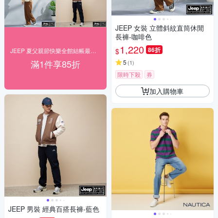
JEEP 女裝 立體斜紋直筒休閒
長褲-咖啡色
1,220
86折
$
JEEP 夏父親節快樂全館結帳最高享85折起
滿1件享85折
5
(
1
)
限時下殺
券
加入購物車
JEEP 男裝 經典百搭長褲-藍色