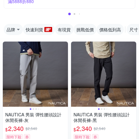
滿5888折880
品牌
快速到貨
有現貨
挑戰低價
價格低到高
尺寸
NAUTICA 男裝 彈性腰頭設計
NAUTICA 男裝 彈性腰頭設計
休閒長褲-灰
休閒長褲-黑
2,340
2,340
$2,540
$2,540
$
$
限時下殺
券
限時下殺
券