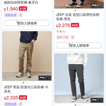
錨鈕扣休閒長褲-象牙白
1,940
81折
$
JEEP 女裝 造型口袋彈性休閒
挑戰低價
券
長褲-黑色
加入購物車
2,276
86折
$
5
(
1
)
限時下殺
券
加入購物車
JEEP 男裝 防潑水口袋長褲-卡
其色
2,335
86折
$
挑戰低價
券