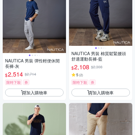
NAUTICA 男裝 棉質鬆緊腰頭
舒適運動長褲-藍
NAUTICA 男裝 彈性輕便休閒
2,108
長褲-灰
$2,308
$
2,514
$2,714
$
5
(
2
)
限時下殺
券
限時下殺
券
加入購物車
加入購物車