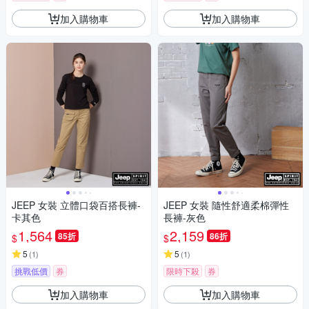
加入購物車
加入購物車
JEEP 女裝 立體口袋百搭長褲-
JEEP 女裝 隨性舒適柔棉彈性
卡其色
長褲-灰色
1,564
2,159
85折
86折
$
$
5
5
(
1
)
(
1
)
挑戰低價
券
限時下殺
券
加入購物車
加入購物車