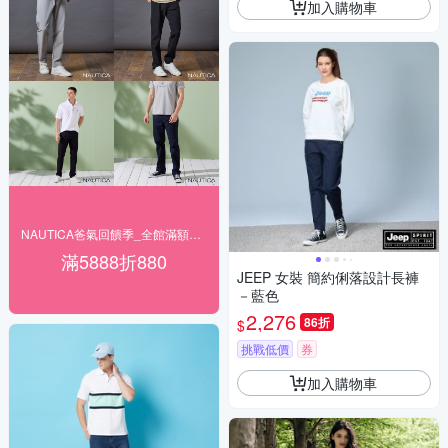
加入購物車
NAUTICA爸氣回饋季_全館滿額最高折880
滿5888折880
JEEP 女裝 簡約俐落設計長褲
－藍色
2,276
86折
$
挑戰低價
券
加入購物車