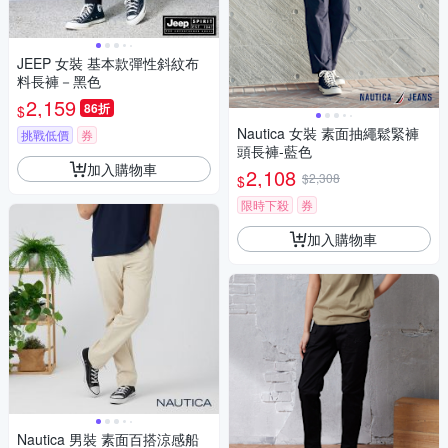
JEEP 女裝 基本款彈性斜紋布
料長褲－黑色
2,159
86折
$
Nautica 女裝 素面抽繩鬆緊褲
挑戰低價
券
頭長褲-藍色
加入購物車
2,108
$2,308
$
限時下殺
券
加入購物車
Nautica 男裝 素面百搭涼感船