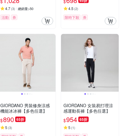
1,028
698
65折
$
$
4.7
4.5
(
3
)
總銷量>50
(
2
)
活動
券
限時下殺
券
GIORDANO 男裝修身涼感
GIORDANO 女裝易打理涼
機能冰冰褲【多色任選】
感運動長褲【多色任選】
890
954
65折
65折
$
$
5
5
(
3
)
(
1
)