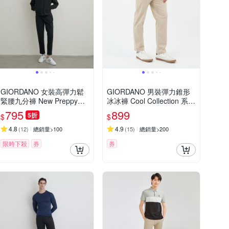
GIORDANO 女裝高彈力鬆
GIORDANO 男裝彈力錐形
緊腰九分褲 New Preppy系
冰冰褲 Cool Collection 系列
列【多色任選】
【多色任選】
795
899
5折
$
$
4.8
4.9
(
12
)
總銷量>100
(
15
)
總銷量>200
限時下殺
券
券