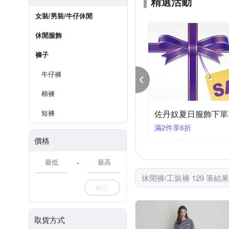
精選活動
女裝/男裝/牛仔休閒
休閒服飾
褲子
牛仔褲
棉褲
丹奴出清特惠滿件最高5折
短褲
佐丹奴夏日服飾下單享
件享5折
滿2件享6折
價格
-
休閒褲/工裝褲 129 筆結果
確定
取貨方式