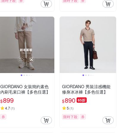
限時下殺
券
限時下殺
券
GIORDANO 女裝簡約素色
GIORDANO 男裝涼感機能
內刷毛束口褲【多色任選】
修身冰冰褲【多色任選】
899
890
65折
$
$
4.7
5
(
1
)
(
1
)
券
限時下殺
券