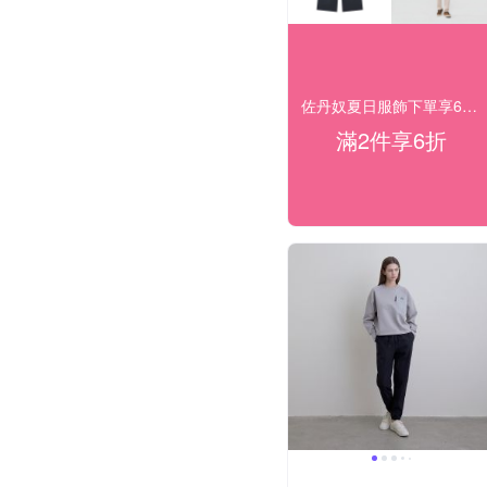
佐丹奴夏日服飾下單享64折/任二件享6折
滿2件享6折