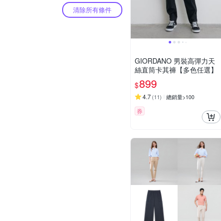
清除所有條件
GIORDANO 男裝高彈力天
絲直筒卡其褲【多色任選】
899
$
4.7
(
11
)
總銷量>100
券