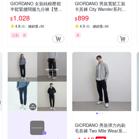
GIORDANO 女裝純棉壓褶
GIORDANO 男裝寬鬆工裝
半鬆緊腰闊腿九分褲【雙色
卡其褲 City Wander系列
任選】
【多色任選】
1,028
899
$
$
4.8
4.9
(
6
)
總銷量>50
(
8
)
總銷量>50
活動
券
券
GIORDANO 男裝彈力內刷
毛長褲 Two Mile Wear系列
【雙色任選】