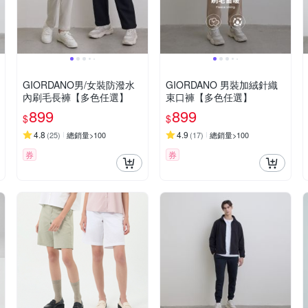
GIORDANO男/女裝防潑水
GIORDANO 男裝加絨針織
內刷毛長褲【多色任選】
束口褲【多色任選】
899
899
$
$
4.8
4.9
(
25
)
總銷量>100
(
17
)
總銷量>100
券
券