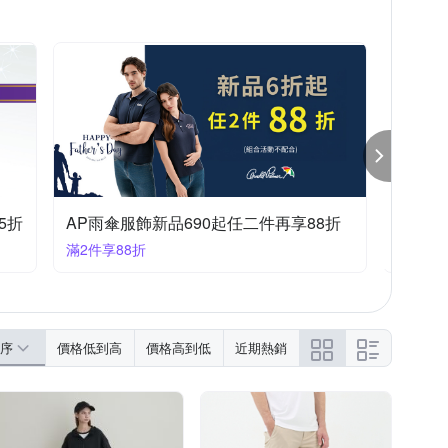
5折
AP雨傘服飾新品690起任二件再享88折
滿2件享88折
滿1件享
序
價格低到高
價格高到低
近期熱銷