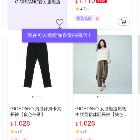
1,110
63折
$
GIORDANO官方旗艦店
4.7
(
2
)
挑戰低價
券
現在可以追蹤你喜愛的商店！
GIORDANO 男裝修身卡其
GIORDANO 女裝顯瘦壓褶
長褲【多色任選】
中腰寬鬆休閒長褲【雙色任
選】
1,028
1,028
$
$
5
5
(
4
)
(
4
)