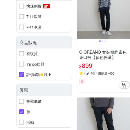
快速到貨
7-11常溫
7-11冷凍
商品狀況
GIORDANO 女裝簡約素色
有現貨
束口褲【多色任選】
899
Yahoo自營
$
4.9
(
40
)
總銷量>400
評價4顆
以上
券
優惠
挑戰低價
券
活動