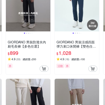
GIORDANO 男裝防潑水內
GIORDANO 男裝涼感四面
刷毛長褲【多色任選】
彈力束口休閒褲【雙色任
選】
899
1,028
$
$
4.9
4.9
(
33
)
總銷量>200
(
18
)
總銷量>100
券
活動
券