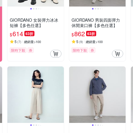
GIORDANO 女裝彈力冰冰
GIORDANO 男裝四面彈力
短褲【多色任選】
休閒束口褲【多色任選】
614
862
63折
63折
$
$
5
5
(
7
)
總銷量>100
(
9
)
總銷量>100
限時下殺
券
限時下殺
券