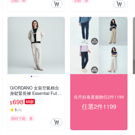
活動
券
活動
券
GIORDANO 女裝空氣棉合
身鬆緊長褲 Essential Futur
佐丹奴春夏服飾任2件1199
e系列【多色任選】
698
65折
$
任選2件1199
5
(
1
)
限時下殺
券