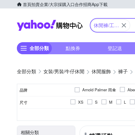
首頁
拍賣
企業/大宗採購入口
合作招商
App下載
Yahoo購物中心
休閒褲/工裝
褲
全部分類
點換券
登記送
女裝/男裝/牛仔休閒
休閒服飾
褲子
Arnold Palmer 雨傘
Abe
品牌
Tommy Hilfiger
XS
S
M
L
尺寸
品牌名稱
25腰
26腰
24腰
四季
全長
男
一般版型
棉
女
人造纖維
春夏
五分
直筒
秋冬
膝上
麻
男友
顏色
適穿季節
長度
適用性別
版型
主材質
相關分類