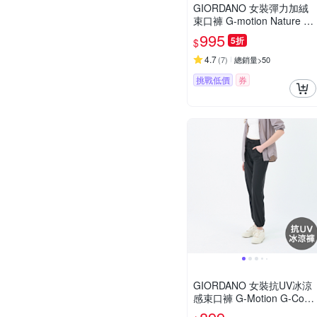
GIORDANO 女裝彈力加絨
束口褲 G-motion Nature Fl
eece系列【雙色任選】
995
5折
$
4.7
(
7
)
總銷量>50
挑戰低價
券
GIORDANO 女裝抗UV冰涼
感束口褲 G-Motion G-Cool
Auti-UV系列【多色任選】