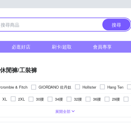
搜尋
必逛好店
刷卡/超取
會員專享
休閒褲/工裝褲
GIORDANO 佐丹奴
rcrombie & Fitch
Hollister
Hang Ten
30腰
34腰
32腰
36腰
29腰
XL
2XL
35腰
23腰
褲/錐形褲
七分
牛仔
迷你
寬版
窄管
展開全部