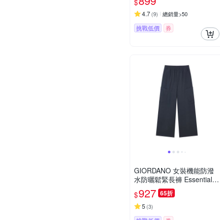
899
$
4.7
(
9
)
總銷量>50
挑戰低價
券
GIORDANO 女裝機能防潑
水防曬鬆緊長褲 Essential F
uture系列
927
65折
$
5
(
3
)