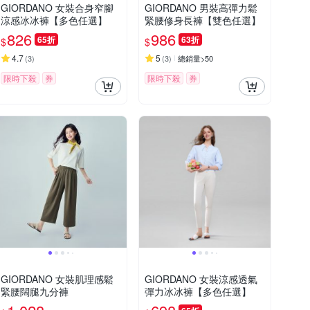
GIORDANO 女裝合身窄腳
GIORDANO 男裝高彈力鬆
涼感冰冰褲【多色任選】
緊腰修身長褲【雙色任選】
826
986
65折
63折
$
$
4.7
5
(
3
)
(
3
)
總銷量>50
限時下殺
券
限時下殺
券
GIORDANO 女裝肌理感鬆
GIORDANO 女裝涼感透氣
緊腰闊腿九分褲
彈力冰冰褲【多色任選】