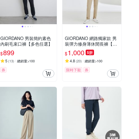
GIORDANO 男裝簡約素色
GIORDANO 網路獨家款 男
內刷毛束口褲【多色任選】
裝彈力修身薄休閒長褲【雙
色任選】
899
1,000
5折
$
$
5
4.8
(
13
)
總銷量>100
(
20
)
總銷量>100
券
限時下殺
券