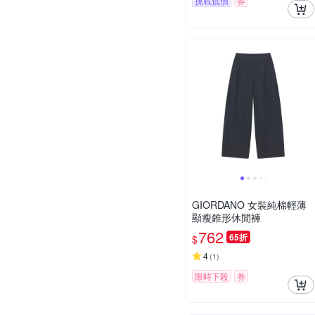
挑戰低價
券
GIORDANO 女裝純棉輕薄
顯瘦錐形休閒褲
762
65折
$
4
(
1
)
限時下殺
券