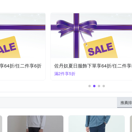
64折/任二件享6折
佐丹奴夏日服飾下單享64折/任二件享
滿2件享5折
推薦排