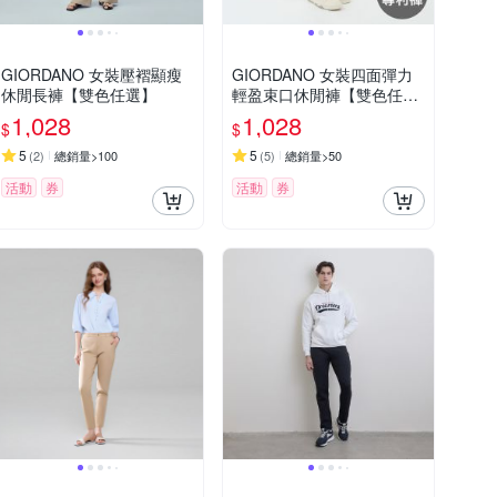
GIORDANO 女裝壓褶顯瘦
GIORDANO 女裝四面彈力
休閒長褲【雙色任選】
輕盈束口休閒褲【雙色任
選】
1,028
1,028
$
$
5
5
(
2
)
總銷量>100
(
5
)
總銷量>50
活動
券
活動
券