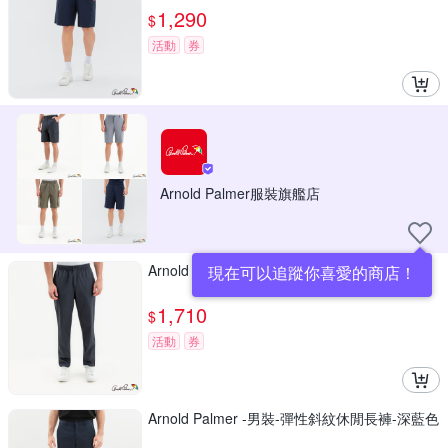
1,290
$
活動
券
Arnold Palmer服裝旗艦店
Arnold Palmer 鬆緊腰頭涼感休閒褲-灰色
現在可以追蹤你喜愛的商店！
1,710
$
活動
券
Arnold Palmer -男裝-彈性斜紋休閒長褲-深藍色