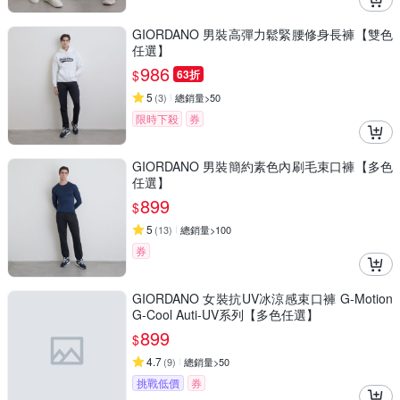
GIORDANO 男裝高彈力鬆緊腰修身長褲【雙色
任選】
986
$
63折
5
(
3
)
總銷量>50
限時下殺
券
GIORDANO 男裝簡約素色內刷毛束口褲【多色
任選】
899
$
5
(
13
)
總銷量>100
券
GIORDANO 女裝抗UV冰涼感束口褲 G-Motion
G-Cool Auti-UV系列【多色任選】
899
$
4.7
(
9
)
總銷量>50
挑戰低價
券