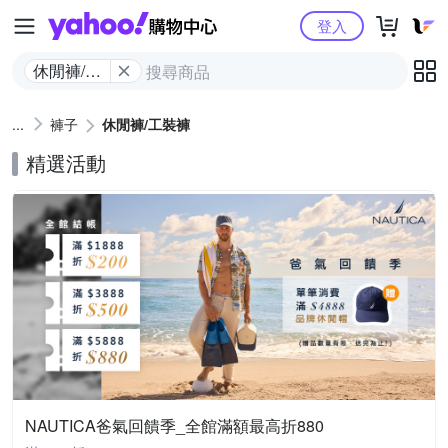
Yahoo購物中心
登入
休閒褲/工
裝褲
褲子
休閒褲/工裝褲
精選活動
NAUTICA爸氣回饋季_全館滿額最高折880