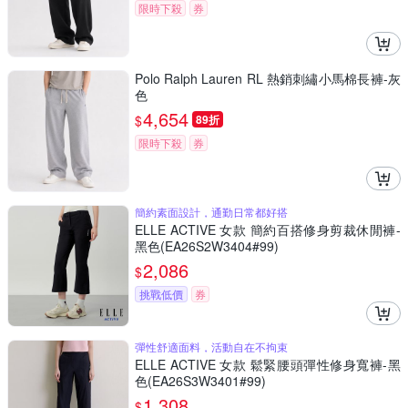
限時下殺
券
Polo Ralph Lauren RL 熱銷刺繡小馬棉長褲-灰
色
4,654
$
89折
限時下殺
券
簡約素面設計，通勤日常都好搭
ELLE ACTIVE 女款 簡約百搭修身剪裁休閒褲-
黑色(EA26S2W3404#99)
2,086
$
挑戰低價
券
彈性舒適面料，活動自在不拘束
ELLE ACTIVE 女款 鬆緊腰頭彈性修身寬褲-黑
色(EA26S3W3401#99)
1,308
$