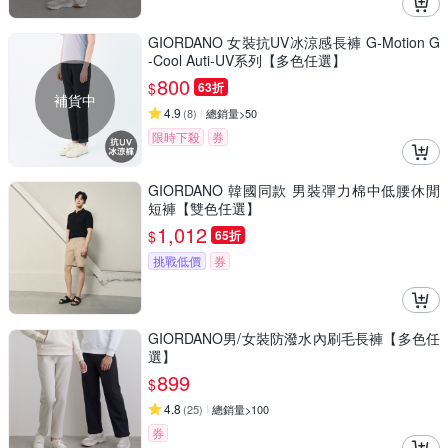
GIORDANO 女裝抗UV冰涼感長褲 G-Motion G
-Cool Auti-UV系列【多色任選】
800
$
63折
補貨中
4.9
(
8
)
總銷量>50
限時下殺
券
GIORDANO 韓國同款 男裝彈力棉中低腰休閒
短褲【雙色任選】
1,012
$
65折
挑戰低價
券
GIORDANO男/女裝防潑水內刷毛長褲【多色任
選】
899
$
4.8
(
25
)
總銷量>100
券