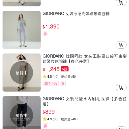
GIORDANO 女裝涼感高彈運動瑜伽褲
1,390
$
券
GIORDANO 韓國同款 女裝工裝風口袋可束腳
鬆緊腰休閒褲【多色任選】
1,245
$
5折
補貨中
4.5
(
10
)
總銷量>50
限時下殺
券
GIORDANO 女裝防潑水內刷毛長褲【多色任
選】
899
$
補貨中
4.9
(
33
)
總銷量>400
券