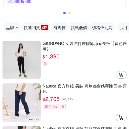
滿5888折880
品牌
快速到貨
有現貨
挑戰低價
價格低到高
尺寸
GIORDANO 女裝易打理輕薄涼感長褲【多色任
選】
1,390
$
券
Nautica 官方旗艦 男裝 商務都會感彈性長褲-藍
色
2,705
$
$
2,905
限時下殺
券
Nautica 官方旗艦 男裝 商務都會感彈性長褲-卡