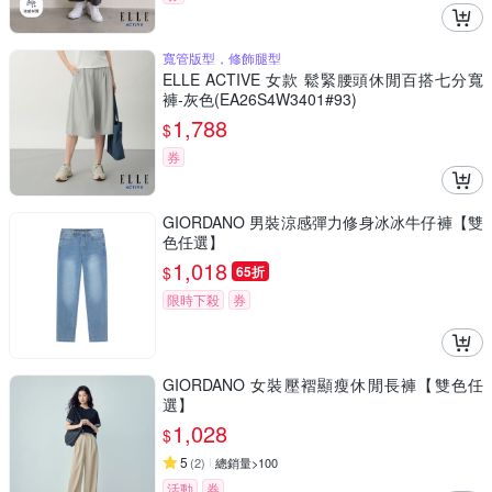
寬管版型，修飾腿型
ELLE ACTIVE 女款 鬆緊腰頭休閒百搭七分寬
褲-灰色(EA26S4W3401#93)
1,788
$
券
GIORDANO 男裝涼感彈力修身冰冰牛仔褲【雙
色任選】
1,018
$
65折
限時下殺
券
GIORDANO 女裝壓褶顯瘦休閒長褲【雙色任
選】
1,028
$
5
(
2
)
總銷量>100
活動
券