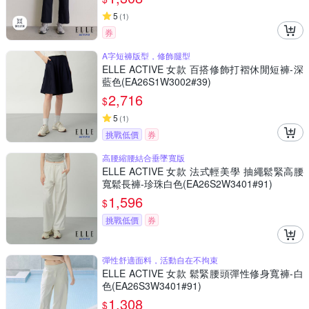
5
(
1
)
券
A字短褲版型，修飾腿型
ELLE ACTIVE 女款 百搭修飾打褶休閒短褲-深
藍色(EA26S1W3002#39)
2,716
$
5
(
1
)
挑戰低價
券
高腰縮腰結合垂墜寬版
ELLE ACTIVE 女款 法式輕美學 抽繩鬆緊高腰
寬鬆長褲-珍珠白色(EA26S2W3401#91)
1,596
$
挑戰低價
券
彈性舒適面料，活動自在不拘束
ELLE ACTIVE 女款 鬆緊腰頭彈性修身寬褲-白
色(EA26S3W3401#91)
1,308
$