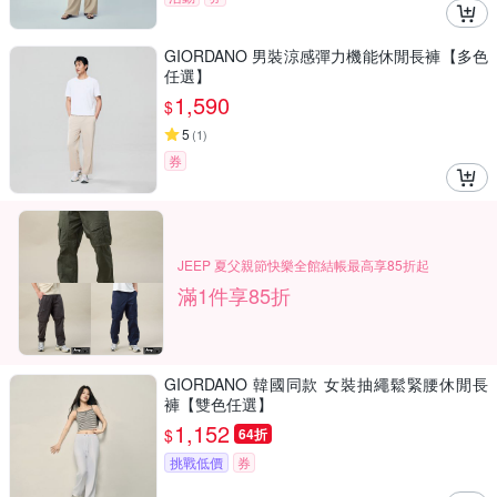
GIORDANO 男裝涼感彈力機能休閒長褲【多色
任選】
1,590
$
5
(
1
)
券
JEEP 夏父親節快樂全館結帳最高享85折起
滿1件享85折
GIORDANO 韓國同款 女裝抽繩鬆緊腰休閒長
褲【雙色任選】
1,152
$
64折
挑戰低價
券