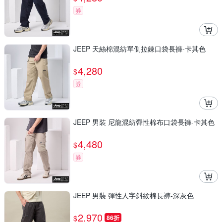
券
JEEP 天絲棉混紡單側拉鍊口袋長褲-卡其色
4,280
$
券
JEEP 男裝 尼龍混紡彈性棉布口袋長褲-卡其色
4,480
$
券
JEEP 男裝 彈性人字斜紋棉長褲-深灰色
2,970
$
86折