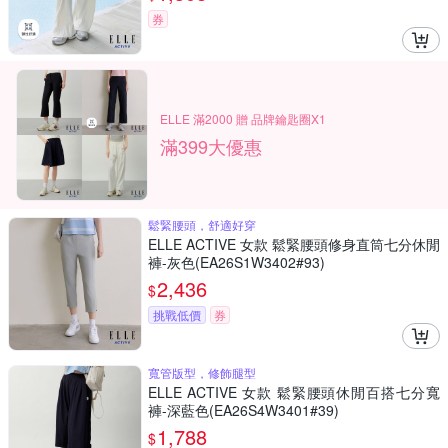
券
ELLE 滿2000 贈 品牌鑰匙圈X1
滿399大優惠
鬆緊腰頭，舒適好穿
ELLE ACTIVE 女款 鬆緊腰頭修身直筒七分休閒
褲-灰色(EA26S1W3402#93)
2,436
$
挑戰低價
券
寬管版型，修飾腿型
ELLE ACTIVE 女款 鬆緊腰頭休閒百搭七分寬
褲-深藍色(EA26S4W3401#39)
1,788
$