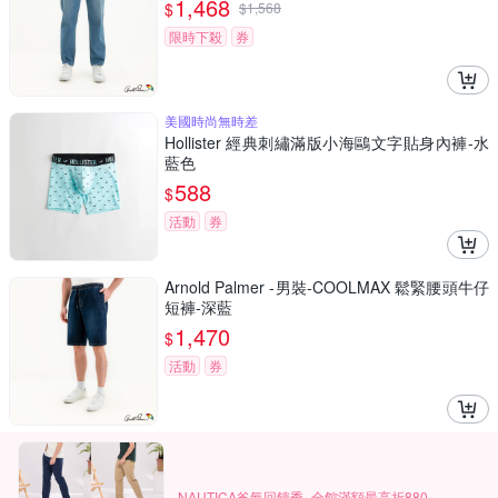
1,468
$
$
1,568
限時下殺
券
美國時尚無時差
Hollister 經典刺繡滿版小海鷗文字貼身內褲-水
藍色
588
$
活動
券
Arnold Palmer -男裝-COOLMAX 鬆緊腰頭牛仔
短褲-深藍
1,470
$
活動
券
NAUTICA爸氣回饋季_全館滿額最高折880