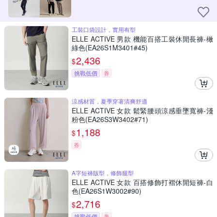
工裝口袋設計，實用有型
ELLE ACTIVE 男款 機能百搭工裝休閒長褲-橄
綠色(EA26S1M3401#45)
2,436
$
挑戰低價
券
涼感材質，夏季穿著清爽舒適
ELLE ACTIVE 女款 鬆緊腰頭涼感垂墜寬褲-淺
粉色(EA26S3W3402#71)
1,188
$
券
A字短褲版型，修飾腿型
ELLE ACTIVE 女款 百搭修飾打褶休閒短褲-白
色(EA26S1W3002#90)
2,716
$
挑戰低價
券