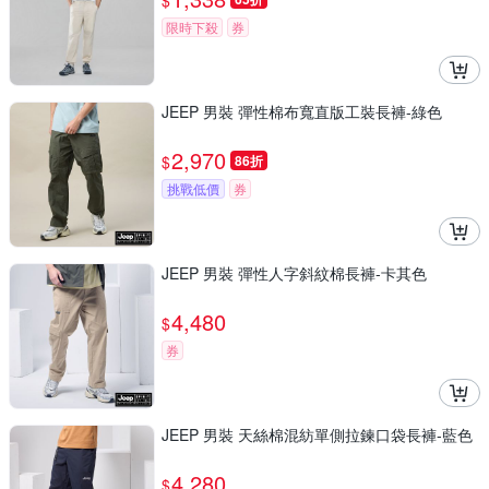
$
限時下殺
券
JEEP 男裝 彈性棉布寬直版工裝長褲-綠色
2,970
$
86折
挑戰低價
券
JEEP 男裝 彈性人字斜紋棉長褲-卡其色
4,480
$
券
JEEP 男裝 天絲棉混紡單側拉鍊口袋長褲-藍色
4,280
$