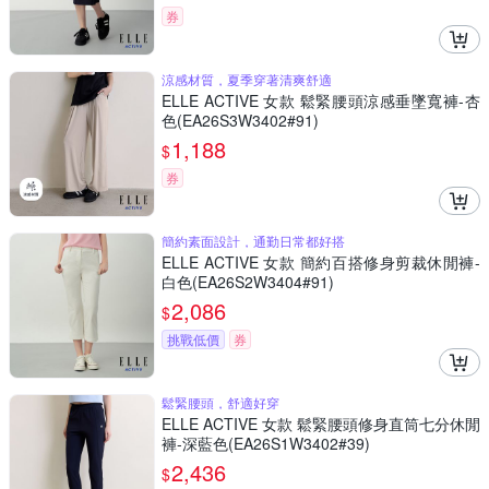
券
涼感材質，夏季穿著清爽舒適
ELLE ACTIVE 女款 鬆緊腰頭涼感垂墜寬褲-杏
色(EA26S3W3402#91)
1,188
$
券
簡約素面設計，通勤日常都好搭
ELLE ACTIVE 女款 簡約百搭修身剪裁休閒褲-
白色(EA26S2W3404#91)
2,086
$
挑戰低價
券
鬆緊腰頭，舒適好穿
ELLE ACTIVE 女款 鬆緊腰頭修身直筒七分休閒
褲-深藍色(EA26S1W3402#39)
2,436
$