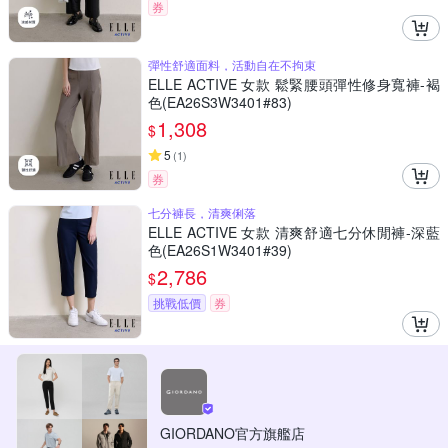
券
彈性舒適面料，活動自在不拘束
ELLE ACTIVE 女款 鬆緊腰頭彈性修身寬褲-褐
色(EA26S3W3401#83)
1,308
$
5
(
1
)
券
七分褲長，清爽俐落
ELLE ACTIVE 女款 清爽舒適七分休閒褲-深藍
色(EA26S1W3401#39)
2,786
$
挑戰低價
券
GIORDANO官方旗艦店