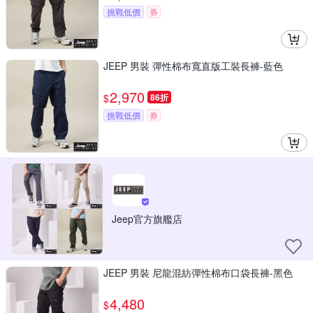
挑戰低價
券
JEEP 男裝 彈性棉布寬直版工裝長褲-藍色
2,970
$
86折
挑戰低價
券
Jeep官方旗艦店
JEEP 男裝 尼龍混紡彈性棉布口袋長褲-黑色
4,480
$