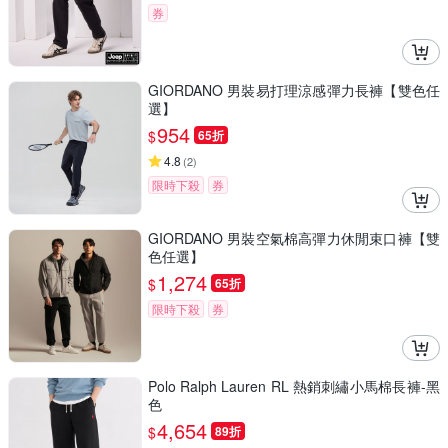
券
GIORDANO 男裝易打理涼感彈力長褲【雙色任
選】
954
$
65折
4.8
(
2
)
限時下殺
券
GIORDANO 男裝空氣棉高彈力休閒束口褲【雙
色任選】
1,274
$
65折
限時下殺
券
Polo Ralph Lauren RL 熱銷刺繡小馬棉長褲-黑
色
4,654
$
89折