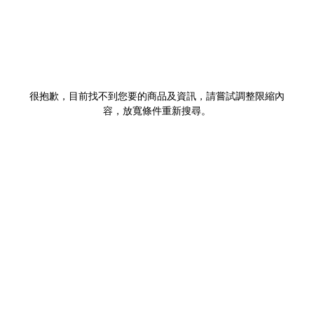
很抱歉，目前找不到您要的商品及資訊，請嘗試調整限縮內
容，放寬條件重新搜尋。