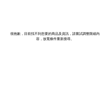
很抱歉，目前找不到您要的商品及資訊，請嘗試調整限縮內
容，放寬條件重新搜尋。