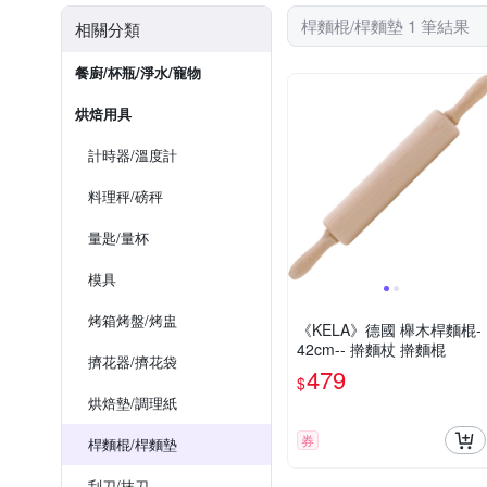
桿麵棍/桿麵墊 1 筆結果
相關分類
餐廚/杯瓶/淨水/寵物
烘焙用具
計時器/溫度計
料理秤/磅秤
量匙/量杯
模具
烤箱烤盤/烤盅
《KELA》德國 櫸木桿麵棍-
42cm-- 擀麵杖 擀麵棍
擠花器/擠花袋
479
$
烘焙墊/調理紙
券
桿麵棍/桿麵墊
刮刀/抹刀