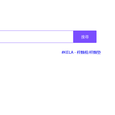
搜尋
#KELA - 桿麵棍/桿麵墊