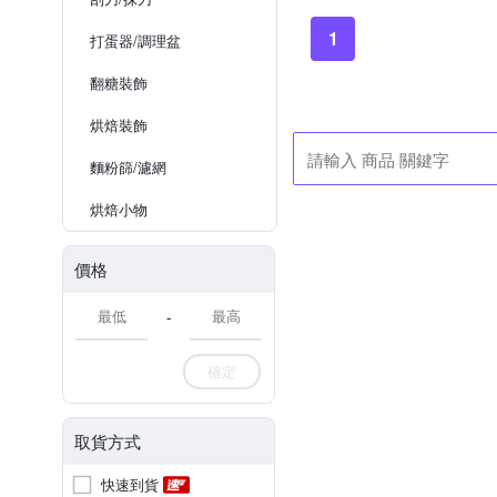
1
打蛋器/調理盆
翻糖裝飾
烘焙裝飾
麵粉篩/濾網
烘焙小物
價格
-
確定
取貨方式
快速到貨