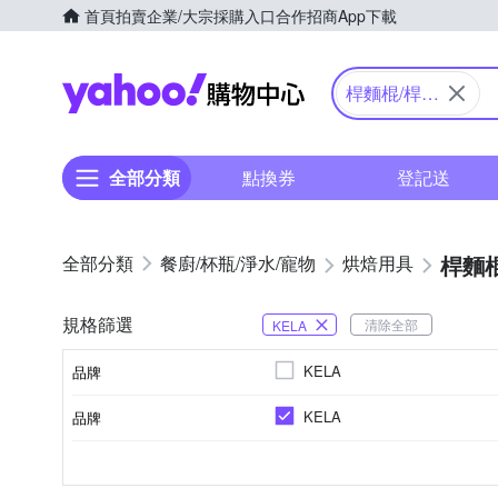
首頁
拍賣
企業/大宗採購入口
合作招商
App下載
Yahoo購物中心
桿麵棍/桿麵
墊
全部分類
點換券
登記送
桿麵
餐廚/杯瓶/淨水/寵物
烘焙用具
規格篩選
清除全部
KELA
KELA
品牌
KELA
品牌
品牌名稱
桿麵棍
種類
品牌名稱