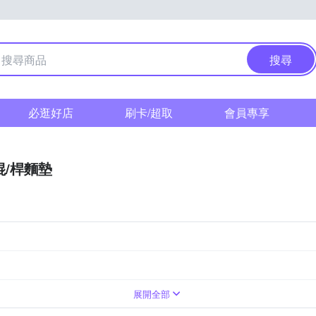
搜尋
必逛好店
刷卡/超取
會員專享
棍/桿麵墊
展開全部