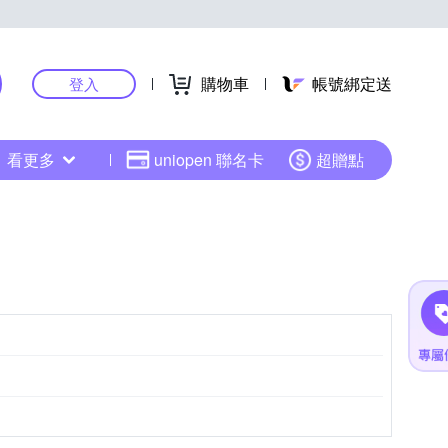
購物車
帳號綁定送
登入
看更多
uniopen 聯名卡
超贈點