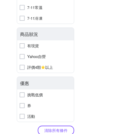
7-11常溫
7-11冷凍
商品狀況
有現貨
Yahoo自營
評價4顆
以上
優惠
挑戰低價
券
活動
清除所有條件