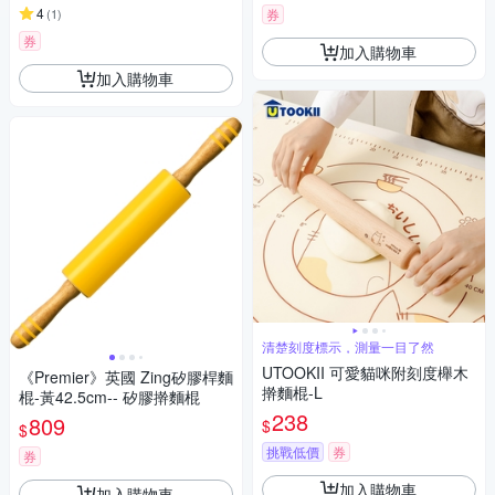
4
(
1
)
券
券
加入購物車
加入購物車
清楚刻度標示，測量一目了然
UTOOKII 可愛貓咪附刻度櫸木
《Premier》英國 Zing矽膠桿麵
擀麵棍-L
棍-黃42.5cm-- 矽膠擀麵棍
238
809
$
$
挑戰低價
券
券
加入購物車
加入購物車