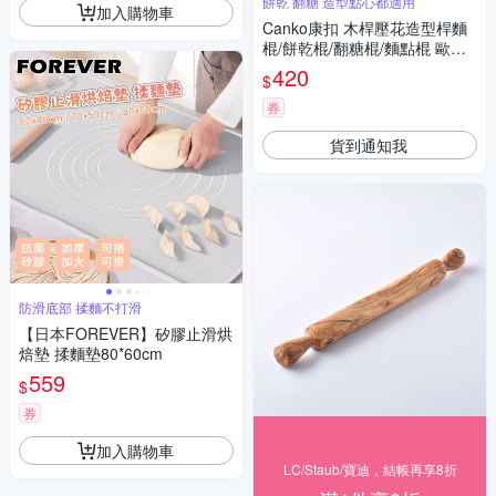
餅乾 翻糖 造型點心都適用
加入購物車
Canko康扣 木桿壓花造型桿麵
棍/餅乾棍/翻糖棍/麵點棍 歐式
窗花
420
$
券
貨到通知我
防滑底部 揉麵不打滑
【日本FOREVER】矽膠止滑烘
焙墊 揉麵墊80*60cm
559
$
券
加入購物車
LC/Staub/寶迪，結帳再享8折