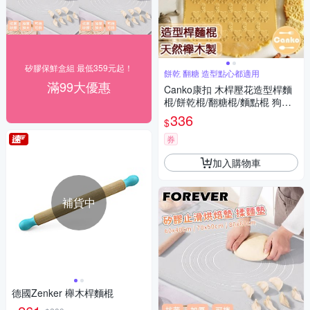
矽膠保鮮盒組 最低359元起！
餅乾 翻糖 造型點心都適用
滿99大優惠
Canko康扣 木桿壓花造型桿麵
棍/餅乾棍/翻糖棍/麵點棍 狗狗
腳印
336
$
券
加入購物車
補貨中
德國Zenker 櫸木桿麵棍