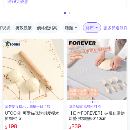
滿99大優惠
有現貨
挑戰低價
價格低到高
種類
排序
更多篩選條件
清楚刻度標示，測量一目了然
防滑底部 揉麵不打滑
UTOOKII 可愛貓咪附刻度櫸木
【日本FOREVER】矽膠止滑烘
擀麵棍-S
焙墊 揉麵墊60*40cm
198
239
$
$