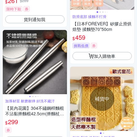
261
$289
$
限時下殺
券
防滑底部 揉麵不打滑
貨到通知我
【日本FOREVER】矽膠止滑烘
焙墊 揉麵墊70*50cm
459
$
挑戰低價
券
加入購物車
補貨中
加厚材質 耐磨耐摔 好洗不藏汙
【莫內花園】304不鏽鋼桿麵棍
不沾黏擀麵棍42.5cm(擀麵杖
桿麵棒 桿餃子皮)
299
$
券