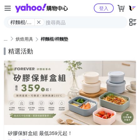
Yahoo購物中心
登入
桿麵棍/桿
麵墊
烘焙用具
桿麵棍/桿麵墊
精選活動
矽膠保鮮盒組 最低359元起！