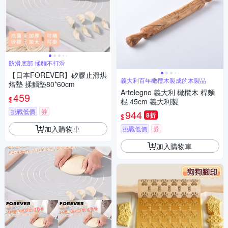
防滑底部 揉麵不打滑
【日本FOREVER】矽膠止滑烘
義大利百年橄欖木製成的木製品
焙墊 揉麵墊80*60cm
Artelegno 義大利 橄欖木 桿麵
459
$
棍 45cm 義大利製
挑戰低價
券
944
8折
$
加入購物車
挑戰低價
券
加入購物車