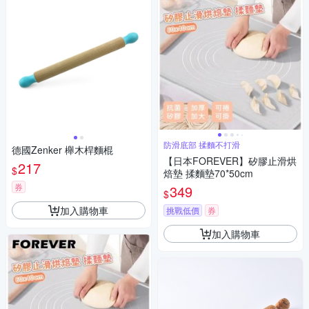
防滑底部 揉麵不打滑
德國Zenker 櫸木桿麵棍
【日本FOREVER】矽膠止滑烘
217
$
焙墊 揉麵墊70*50cm
券
349
$
加入購物車
挑戰低價
券
加入購物車