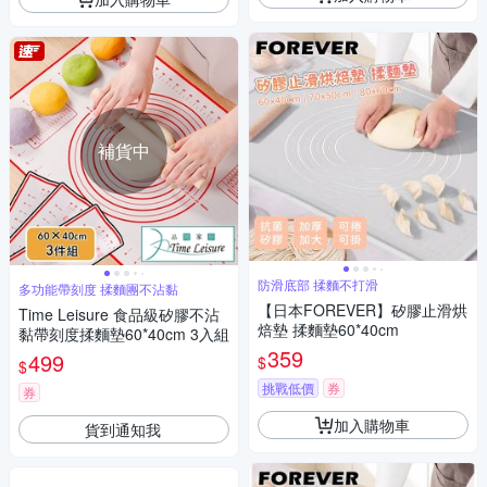
補貨中
防滑底部 揉麵不打滑
多功能帶刻度 揉麵團不沾黏
【日本FOREVER】矽膠止滑烘
Time Leisure 食品級矽膠不沾
焙墊 揉麵墊60*40cm
黏帶刻度揉麵墊60*40cm 3入組
359
499
$
$
挑戰低價
券
券
加入購物車
貨到通知我