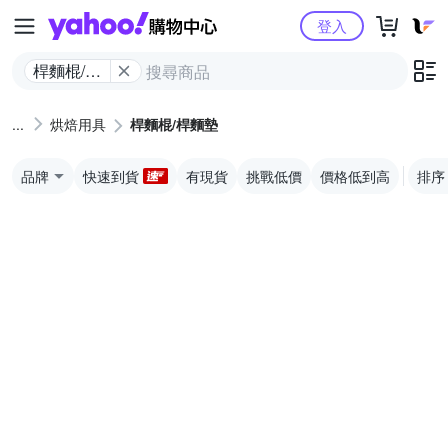
Yahoo購物中心
登入
桿麵棍/桿
麵墊
烘焙用具
桿麵棍/桿麵墊
品牌
快速到貨
有現貨
挑戰低價
價格低到高
排序