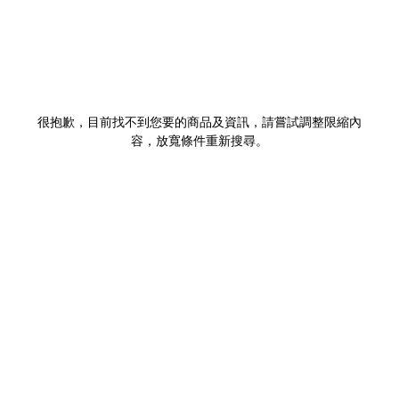
很抱歉，目前找不到您要的商品及資訊，請嘗試調整限縮內
容，放寬條件重新搜尋。