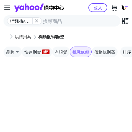
Yahoo購物中心
登入
桿麵棍/桿
麵墊
烘焙用具
桿麵棍/桿麵墊
品牌
快速到貨
有現貨
挑戰低價
價格低到高
排序