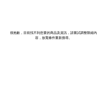
很抱歉，目前找不到您要的商品及資訊，請嘗試調整限縮內
容，放寬條件重新搜尋。