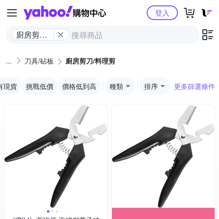
Yahoo購物中心
登入
廚房剪刀/
料理剪
刀具/砧板
廚房剪刀/料理剪
有現貨
挑戰低價
價格低到高
種類
排序
更多篩選條件