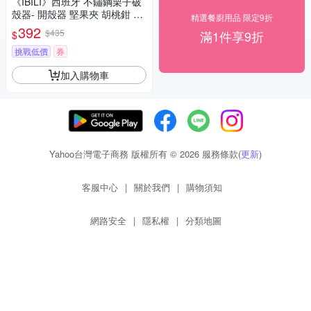
《IBILI》西班牙 不鏽鋼栗子破
殼器- 開殼器 堅果夾 胡桃鉗 核
精選餐廚用品 限定9折
桃夾
392
$435
滿1件享9折
$
挑戰低價
券
加入購物車
Yahoo台灣電子商務 版權所有 © 2026 服務條款(
更新
)
客服中心
|
關於我們
|
購物須知
網路安全
|
隱私權
|
分類地圖