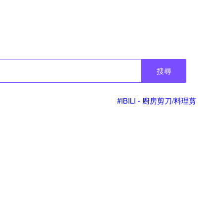
搜尋
#IBILI - 廚房剪刀/料理剪