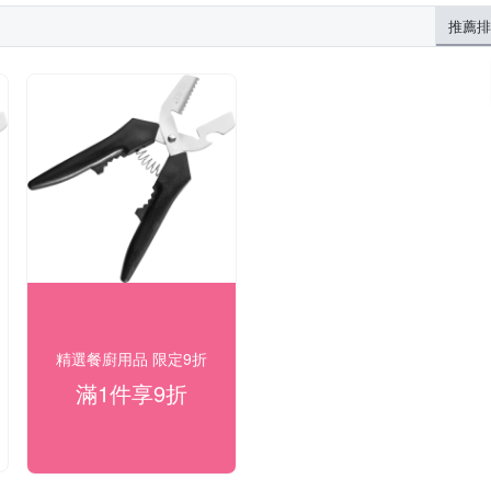
推薦排
精選餐廚用品 限定9折
滿1件享9折