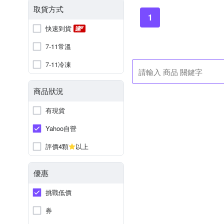
取貨方式
1
快速到貨
7-11常溫
7-11冷凍
商品狀況
有現貨
Yahoo自營
評價4顆
以上
優惠
挑戰低價
券