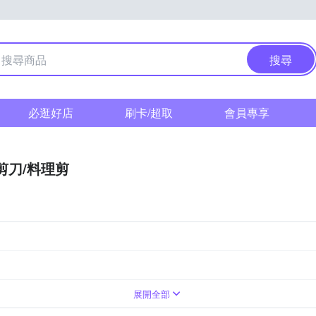
搜尋
必逛好店
刷卡/超取
會員專享
剪刀/料理剪
展開全部