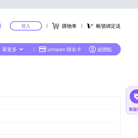
購物車
帳號綁定送
登入
看更多
uniopen 聯名卡
超贈點