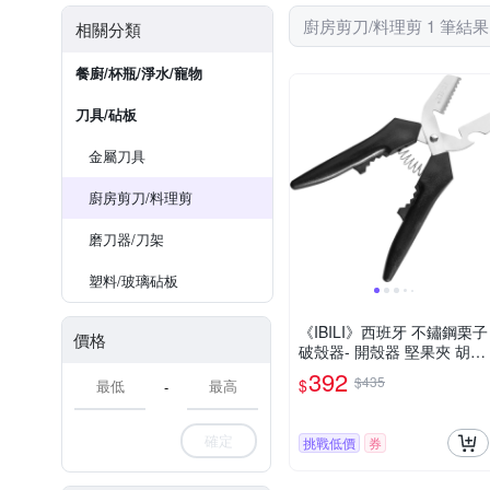
廚房剪刀/料理剪 1 筆結果
相關分類
餐廚/杯瓶/淨水/寵物
刀具/砧板
金屬刀具
廚房剪刀/料理剪
磨刀器/刀架
塑料/玻璃砧板
《IBILI》西班牙 不鏽鋼栗子
價格
破殼器- 開殼器 堅果夾 胡桃
鉗 核桃夾
392
$435
$
-
確定
挑戰低價
券