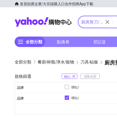
首頁
拍賣
企業/大宗採購入口
合作招商
App下載
Yahoo購物中心
廚房剪刀/料
理剪
全部分類
點換券
登記送
廚房
餐廚/杯瓶/淨水/寵物
刀具/砧板
規格篩選
清除全部
IBILI
IBILI
品牌
IBILI
品牌
品牌名稱
研磨罐/研磨器
種類
品牌名稱