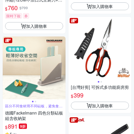
CM不沾萬用刀+20CM不沾主廚
加入購物車
760
$799
$
刀)
限時下殺
券
加入購物車
[台灣好剪] 可拆式多功能廚房剪
399
$
加入購物車
區分不同食材用不同砧板，避免食物
交叉影響
德國Fackelmann 四色分類砧板
組含收納架
891
9折
$
5