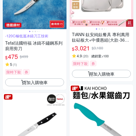
TiANN 鈦安純鈦餐具 專利萬用
-120C極低溫冰鑄刀工技術
鈦砧板大+中優惠組(大款-36x3
Tefal法國特福 冰鑄不鏽鋼系列
0cm)(中款-28x23cm)／砧盤／
3,021
廚用剪刀
$3,180
$
沾板／切菜板／烘焙烤盤／露
475
營餐盤
4.9
(
20
)
總銷量>100
$499
$
限時下殺
券
5
(
1
)
限時下殺
券
加入購物車
加入購物車