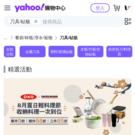
Yahoo購物中心
登入
刀具/砧板
餐廚/杯瓶/淨水/寵物
刀具/砧板
全部
木製/竹製/其
廚房剪刀/料理
金屬刀具
塑料/玻璃砧板
分類
他砧板
剪
精選活動