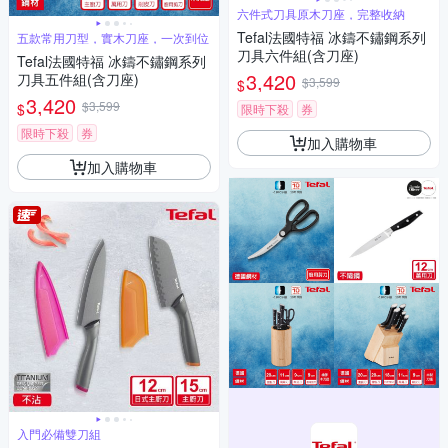
六件式刀具原木刀座，完整收納
Tefal法國特福 冰鑄不鏽鋼系列
五款常用刀型，實木刀座，一次到位
刀具六件組(含刀座)
Tefal法國特福 冰鑄不鏽鋼系列
3,420
刀具五件組(含刀座)
$3,599
$
3,420
$3,599
$
限時下殺
券
限時下殺
券
加入購物車
加入購物車
入門必備雙刀組