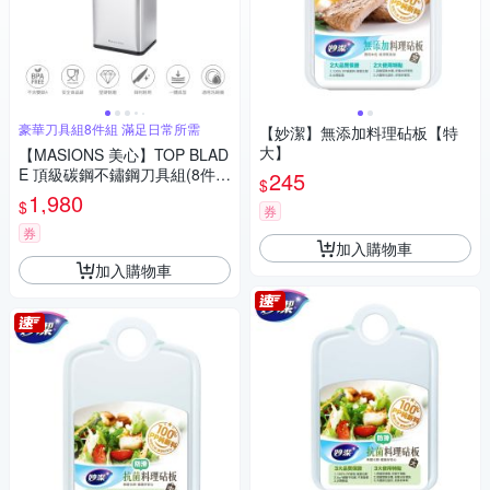
豪華刀具組8件組 滿足日常所需
【妙潔】無添加料理砧板【特
大】
【MASIONS 美心】TOP BLAD
E 頂級碳鋼不鏽鋼刀具組(8件
245
$
組)
1,980
$
券
券
加入購物車
加入購物車