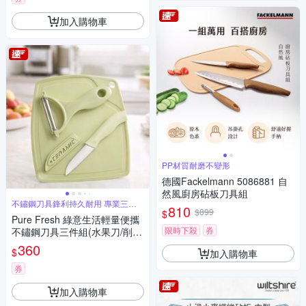
加入購物車
PP材質耐磨不變形
德國Fackelmann 5086881 自
然風廚房砧板刀具組
不鏽鋼刀具鋒利持久耐用 專業三件
810
組
$899
$
Pure Fresh 綠意生活輕量便攜
限時下殺
券
不鏽鋼刀具三件組(水果刀/削皮
刀/砧板/廚房居家露營旅遊料
360
$
加入購物車
理)
券
加入購物車