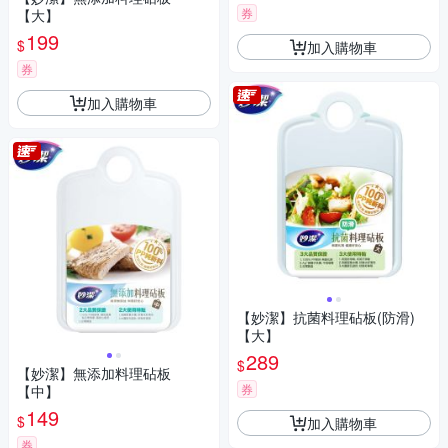
券
【大】
199
$
加入購物車
券
加入購物車
【妙潔】抗菌料理砧板(防滑)
【大】
289
$
【妙潔】無添加料理砧板
券
【中】
149
$
加入購物車
券