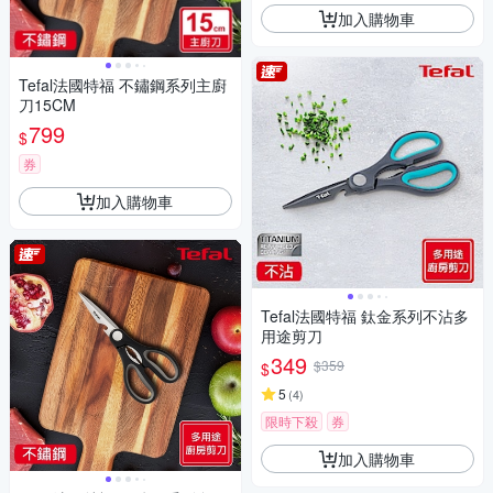
加入購物車
Tefal法國特福 不鏽鋼系列主廚
刀15CM
799
$
券
加入購物車
Tefal法國特福 鈦金系列不沾多
用途剪刀
349
$359
$
5
(
4
)
限時下殺
券
加入購物車