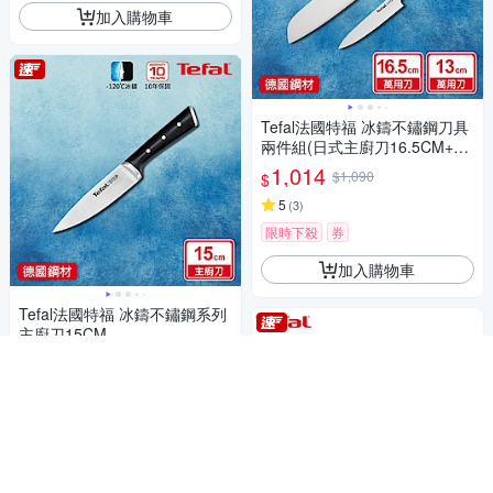
加入購物車
Tefal法國特福 冰鑄不鏽鋼刀具
兩件組(日式主廚刀16.5CM+萬
用刀13CM)
1,014
$1,090
$
5
(
3
)
限時下殺
券
加入購物車
Tefal法國特福 冰鑄不鏽鋼系列
主廚刀15CM
670
$690
$
5
(
1
)
限時下殺
券
加入購物車