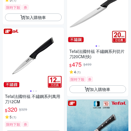
(
1
)
限時下殺
券
加入購物車
Tefal法國特福 不鏽鋼系列切片
刀20CM(快)
475
$499
$
4
(
1
)
限時下殺
券
加入購物車
Tefal法國特福 不鏽鋼系列萬用
刀12CM
320
$329
$
5
(
1
)
限時下殺
券