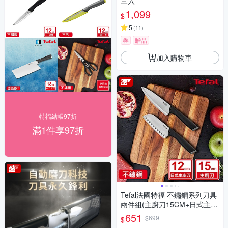
三入
1,099
$
5
(
11
)
券
贈品
加入購物車
特福結帳97折
滿1件享97折
Tefal法國特福 不鏽鋼系列刀具
兩件組(主廚刀15CM+日式主廚
刀12CM)
651
$699
$