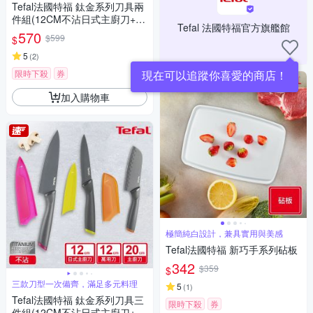
Tefal法國特福 鈦金系列刀具兩
件組(12CM不沾日式主廚刀+15
Tefal 法國特福官方旗艦館
CM不沾主廚刀)
570
$599
$
5
(
2
)
限時下殺
券
現在可以追蹤你喜愛的商店！
加入購物車
極簡純白設計，兼具實用與美感
Tefal法國特福 新巧手系列砧板
342
$359
$
三款刀型一次備齊，滿足多元料理
5
(
1
)
Tefal法國特福 鈦金系列刀具三
限時下殺
券
件組(12CM不沾日式主廚刀+12