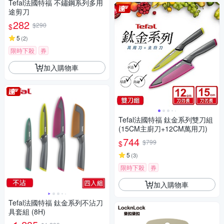
Tefal法國特福 不鏽鋼系列多用
途剪刀
282
$290
$
5
(
2
)
限時下殺
券
加入購物車
Tefal法國特福 鈦金系列雙刀組
(15CM主廚刀+12CM萬用刀)
744
$799
$
5
(
3
)
限時下殺
券
加入購物車
Tefal法國特福 鈦金系列不沾刀
具套組 (8H)