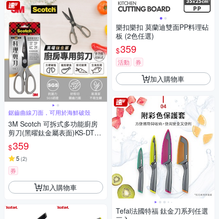
樂扣樂扣 莫蘭迪雙面PP料理砧
板 (2色任選)
359
$
活動
券
加入購物車
鋸齒曲線刀面，可用於海鮮破殼
3M Scotch 可拆式多功能廚房
剪刀(黑曜鈦金屬表面)KS-DT30
0
359
$
5
(
2
)
券
加入購物車
Tefal法國特福 鈦金刀系列任選