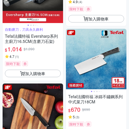
4.9
(
4
)
限時下殺
券
加入購物車
自動磨刀，刀具永久鋒利
Tefal法國特福 Eversharp系列
主廚刀16.5CM(含磨刀石架)
1,014
$1,090
$
4.7
(
1
)
限時下殺
券
加入購物車
Tefal法國特福 冰鑄不鏽鋼系列
中式菜刀18CM
670
$690
$
5
(
3
)
限時下殺
券