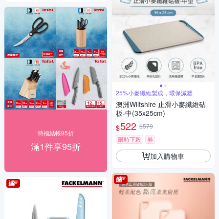
25%小麥纖維製成，環保減塑
澳洲Wiltshire 止滑小麥纖維砧
板-中(35x25cm)
522
$579
$
特福結帳95折
限時下殺
券
滿1件享95折
加入購物車