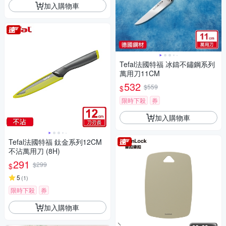
加入購物車
Tefal法國特福 冰鑄不鏽鋼系列
萬用刀11CM
532
$559
$
限時下殺
券
加入購物車
Tefal法國特福 鈦金系列12CM
不沾萬用刀 (8H)
291
$299
$
5
(
1
)
限時下殺
券
加入購物車