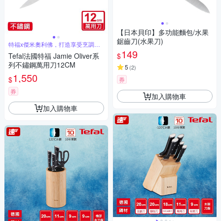
【日本貝印】多功能麵包/水果
鋸齒刀(水果刀)
特福x傑米奧利佛，打造享受烹調的
絕佳刀具
149
$
Tefal法國特福 Jamie Oliver系
列不鏽鋼萬用刀12CM
5
(
2
)
1,550
$
券
券
加入購物車
加入購物車