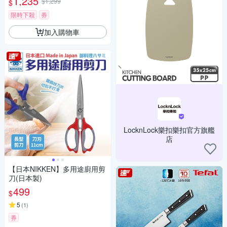
1,235
$1,299
$
限時下殺
券
加入購物車
LocknLock樂扣樂扣官方旗艦
店
【日本NIKKEN】多用途廚用剪
刀(日本製)
499
$
5
(
1
)
券