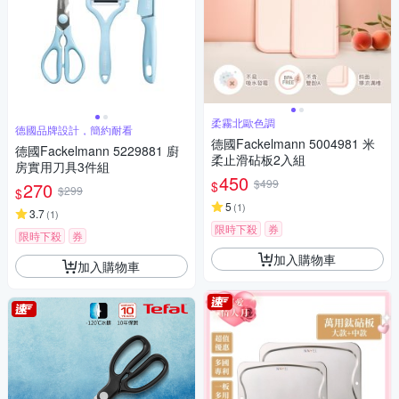
柔霧北歐色調
德國品牌設計，簡約耐看
德國Fackelmann 5004981 米
德國Fackelmann 5229881 廚
柔止滑砧板2入組
房實用刀具3件組
450
$499
$
270
$299
$
5
(
1
)
3.7
(
1
)
限時下殺
券
限時下殺
券
加入購物車
加入購物車