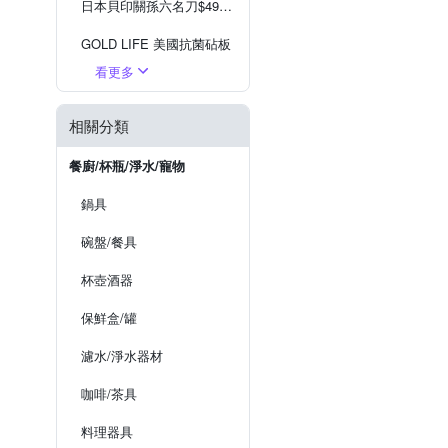
日本貝印關孫六名刀$499起
GOLD LIFE 美國抗菌砧板
看更多
美國鵝媽媽 x SAGE
日本京瓷 KYOCERA
相關分類
餐廚/杯瓶/淨水/寵物
鍋具
碗盤/餐具
杯壺酒器
保鮮盒/罐
濾水/淨水器材
咖啡/茶具
料理器具