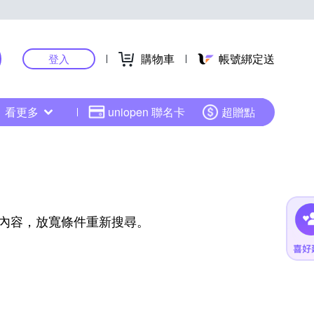
購物車
帳號綁定送
登入
看更多
uniopen 聯名卡
超贈點
內容，放寬條件重新搜尋。