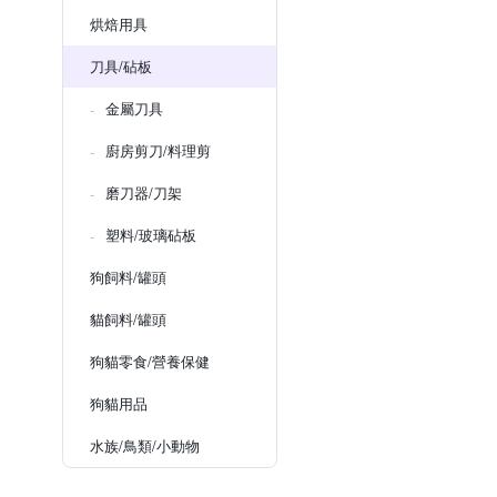
烘焙用具
刀具/砧板
金屬刀具
廚房剪刀/料理剪
磨刀器/刀架
塑料/玻璃砧板
狗飼料/罐頭
貓飼料/罐頭
狗貓零食/營養保健
狗貓用品
水族/鳥類/小動物