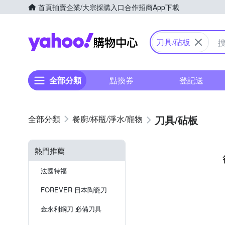
首頁
拍賣
企業/大宗採購入口
合作招商
App下載
Yahoo購物中心
刀具/砧板
全部分類
點換券
登記送
刀具/砧板
餐廚/杯瓶/淨水/寵物
熱門推薦
法國特福
FOREVER 日本陶瓷刀
金永利鋼刀 必備刀具