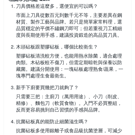
刀具價格差這麼多，選便宜的可以嗎？
市面上刀具從數百元到數千元不等，主要差異在鋼
材質、製作工藝與品牌。若只是簡單家常料理，選
品質穩定的平價不鏽鋼刀即可；但若重視刀工精細
度與長期使用手感，建議投資鍛造的高品質刀具。
木頭砧板跟塑膠砧板，哪個比較衛生？
塑膠砧板清洗較方便，也能用熱水除菌，適合處理
肉類。木砧板較不傷刀，但需定期晾乾與保養以防
藏菌。建議分開使用：一塊砧板處理熟食/蔬果，一
塊專門處理生食最衛生。
新手下廚要買幾把刀就夠了？
只需要三把：主廚刀（萬用用途）、小刀（削皮、
精修）、麵包刀（軟質食物）。入門不必買整組，
反而更容易挑到自己習慣的手感與品牌。
抗菌砧板真的能防止細菌滋生嗎？
抗菌砧板多使用銀離子或食品級抗菌塗層，可減少