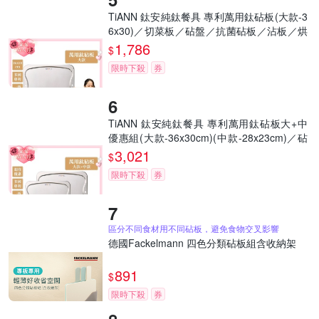
TiANN 鈦安純鈦餐具 專利萬用鈦砧板(大款-3
6x30)／切菜板／砧盤／抗菌砧板／沾板／烘
焙烤盤／露營餐盤
1,786
$
限時下殺
券
TiANN 鈦安純鈦餐具 專利萬用鈦砧板大+中
優惠組(大款-36x30cm)(中款-28x23cm)／砧
盤／沾板／切菜板／烘焙烤盤／露營餐盤
3,021
$
限時下殺
券
區分不同食材用不同砧板，避免食物交叉影響
德國Fackelmann 四色分類砧板組含收納架
891
$
限時下殺
券