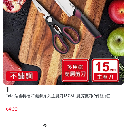
Tefal法國特福 不鏽鋼系列主廚刀15CM+廚房剪刀(2件組-紅)
499
$