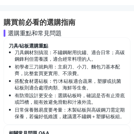
購買前必看的選購指南
選購重點和常見問題
刀具/砧板
選購重點
刀具鋼材別搞混：
不鏽鋼耐用抗鏽、適合日常；高碳
鋼鋒利但需養護，適合經常料理的人。
初學者三刀就夠用：
主廚刀、小刀、麵包刀基本配
齊，比整套買更實用、不浪費。
搭配食材選砧板：
竹/木砧板適合蔬果，塑膠或抗菌
砧板則適合處理肉類、海鮮等生食。
有防滑設計更安全：
選購砧板時，確認是否有止滑底
或凹槽，能有效避免滑動和汁液外流。
日常保養難易度要考量：
木製砧板與高碳鋼刀需定期
保養，若偏好低維護，建議選不鏽鋼＋塑膠砧板組。
相關常見問題 Q&A