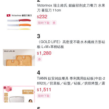
Victorinox 瑞士維氏 鋸齒狀削皮刀餐刀 水果
刀 蕃茄刀 11cm
232
$
限時下殺
券
《GOLD LIFE》高密度不吸水木纖維方形砧
板-L+M+單柄砧板
1,280
$
券
TiANN 鈦安純鈦餐具 專利萬用鈦砧板(中款-2
8X23)／切菜板／砧盤／砧板／烘焙烤盤／露
營餐盤
1,511
$
限時下殺