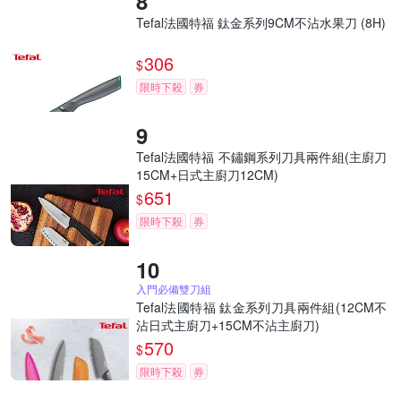
Tefal法國特福 鈦金系列9CM不沾水果刀 (8H)
306
$
限時下殺
券
Tefal法國特福 不鏽鋼系列刀具兩件組(主廚刀
15CM+日式主廚刀12CM)
651
$
限時下殺
券
入門必備雙刀組
Tefal法國特福 鈦金系列刀具兩件組(12CM不
沾日式主廚刀+15CM不沾主廚刀)
570
$
限時下殺
券