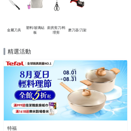
塑料/玻璃砧
廚房剪刀/料
金屬刀具
磨刀器/刀架
板
理剪
精選活動
特福