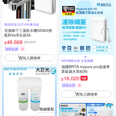
隨按裝送日式10件餐具組
宮黛櫥下三溫飲水機GD800搭
配Brita淨水器X6
48,668
$52,900
$
挑戰低價
券
加入購物車
NSF檢驗合格 全面濾菌
德國BRITA mypure pro超濾專
業級濾水系統X6
16,020
9折
$
挑戰低價
券
加入購物車