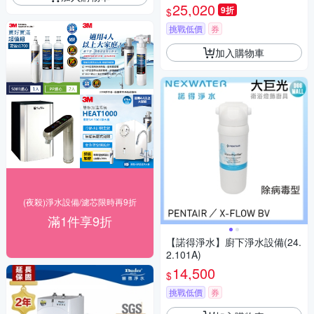
25,020
9折
$
挑戰低價
券
加入購物車
(夜殺)淨水設備/濾芯限時再9折
滿1件享9折
【諾得淨水】廚下淨水設備(24.
2.101A)
14,500
$
挑戰低價
券