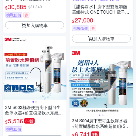
2800
30,885
【諾得淨水】廚下型雙溫加熱
$31,840
$
器觸控式 ONE TOUCH 電子龍
挑戰低價
券
頭(NEX-780BN)
27,000
$
加入購物車
挑戰低價
券
加入購物車
補貨中
3M S003極淨便捷廚下型可生
飲淨水器+前置樹脂軟水系統超
值組(S003+軟水+鵝頸頭+基本
5,536
3M S004廚下型可生飲淨水器
89折
$
安裝)
+前置樹脂軟水系統超值組(S00
挑戰低價
4+軟水+鵝頸頭+基本安裝)
6,741
9折
$