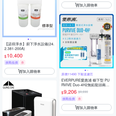
加入購物車
【諾得淨水】廚下淨水設備(24.
2.381-200A)
10,400
$
挑戰低價
券
加入購物車
原價11490 下殺送濾芯
EVERPURE愛惠浦 櫥下型 PU
RVIVE Duo-4H2無鉛龍頭兩道
式生飲淨水器(前置PP)
9,206
$9,690
$
挑戰低價
券
加入購物車