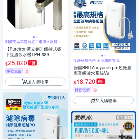
到府安裝再送前置二道淨水器組
【Puretron普立創】觸控式櫥
下雙溫飲水機TPH-689
NSF檢驗合格 全面濾菌/病毒
25,020
9折
$
德國BRITA mypure pro超微濾
挑戰低價
券
專業級濾水系統V9
18,720
加入購物車
9折
$
挑戰低價
券
加入購物車