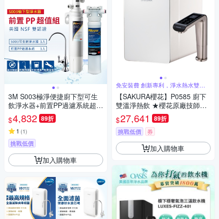
免安裝費 創新專利，淨水熱水雙機
合一
3M S003極淨便捷廚下型可生
【SAKURA櫻花】P0585 廚下
飲淨水器+前置PP過濾系統超值
雙溫淨熱飲 ★櫻花原廠技師基
組(S003+PP+鵝頸頭+基本安
本安裝★
4,832
27,641
89折
89折
$
$
裝)
1
(
1
)
挑戰低價
券
挑戰低價
加入購物車
加入購物車