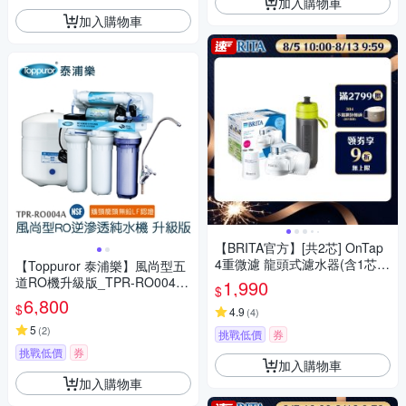
加入購物車
加入購物車
【BRITA官方】[共2芯] OnTap
4重微濾 龍頭式濾水器(含1芯)
【Toppuror 泰浦樂】風尚型五
+濾芯1入 贈運動濾水瓶(綠 含
道RO機升級版_TPR-RO004A
1,990
$
濾芯片x1)
(不含基本安裝)
6,800
$
4.9
(
4
)
5
(
2
)
挑戰低價
券
挑戰低價
券
加入購物車
加入購物車