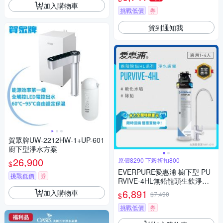
加入購物車
挑戰低價
券
貨到通知我
賀眾牌UW-2212HW-1+UP-601
廚下型淨水方案
26,900
原價8290 下殺折扣800
$
EVERPURE愛惠浦 櫥下型 PU
挑戰低價
券
RVIVE-4HL無鉛龍頭生飲淨水
器
6,891
加入購物車
$7,490
$
挑戰低價
券