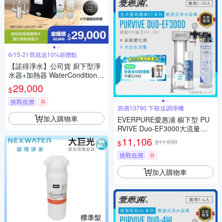
6/15-21買就送10%超贈點
【諾得淨水】公司貨 廚下型淨
水器+加熱器 WaterConditioner
24.2.351-200A＋NEX-25A1
29,000
$
挑戰低價
券
原價13790 下殺送調理機
加入購物車
EVERPURE愛惠浦 櫥下型 PU
RVIVE Duo-EF3000大流量不
鏽鋼龍頭兩道式生飲淨水器(前
11,106
$11,690
$
置PP)
挑戰低價
券
加入購物車