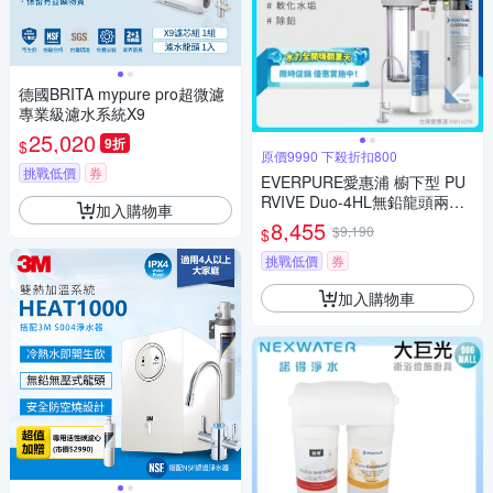
德國BRITA mypure pro超微濾
專業級濾水系統X9
25,020
9折
$
原價9990 下殺折扣800
挑戰低價
券
EVERPURE愛惠浦 櫥下型 PU
RVIVE Duo-4HL無鉛龍頭兩道
加入購物車
式生飲淨水器(前置PP)
8,455
$9,190
$
挑戰低價
券
加入購物車