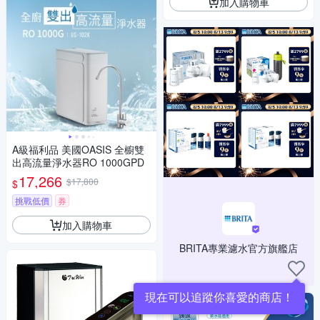
加入購物車
A級福利品 美國OASIS 全櫥雙
出高流量淨水器RO 1000GPD
17,266
$17,800
$
挑戰低價
券
加入購物車
BRITA專業濾水官方旗艦店
現在可以追蹤你喜愛的商店！