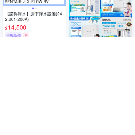
【諾得淨水】廚下淨水設備(24.
2.201-200A)
14,500
$
挑戰低價
券
加入購物車
(夜殺)淨水設備/濾芯限時再95折
滿1件享95折
Yahoo台灣電子商務 版權所有 © 2026 服務條款(
更新
)
客服中心
|
關於我們
|
購物須知