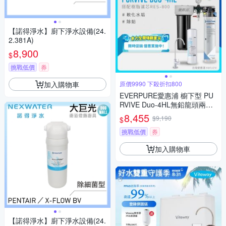
【諾得淨水】廚下淨水設備(24.
2.381A)
8,900
$
挑戰低價
券
加入購物車
原價9990 下殺折扣800
EVERPURE愛惠浦 櫥下型 PU
RVIVE Duo-4HL無鉛龍頭兩道
式生飲淨水器(前置樹脂)
8,455
$9,190
$
挑戰低價
券
加入購物車
【諾得淨水】廚下淨水設備(24.