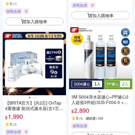
5
(
1
)
挑戰低價
券
挑戰低價
券
加入購物車
加入購物車
3M S004淨水器濾心+PP濾心2
入超值3件組(3US-F004-5 +F0
【BRITA官方】[共2芯] OnTap
01-5)
4重微濾 龍頭式濾水器(含1芯)
2,890
$
+濾芯1入
1,990
$
5
(
4
)
總銷量>100
5
(
3
)
挑戰低價
挑戰低價
券