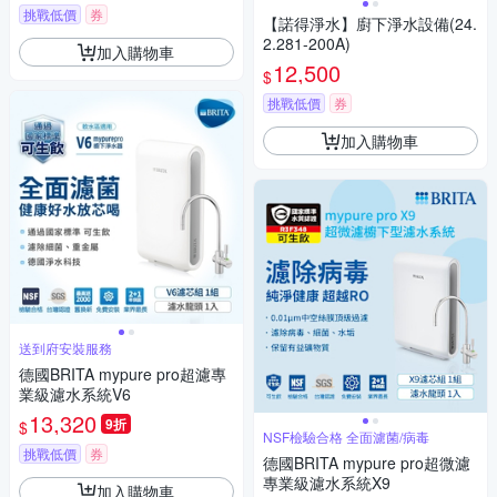
挑戰低價
券
【諾得淨水】廚下淨水設備(24.
2.281-200A)
加入購物車
12,500
$
挑戰低價
券
加入購物車
送到府安裝服務
德國BRITA mypure pro超濾專
業級濾水系統V6
13,320
9折
$
NSF檢驗合格 全面濾菌/病毒
挑戰低價
券
德國BRITA mypure pro超微濾
專業級濾水系統X9
加入購物車