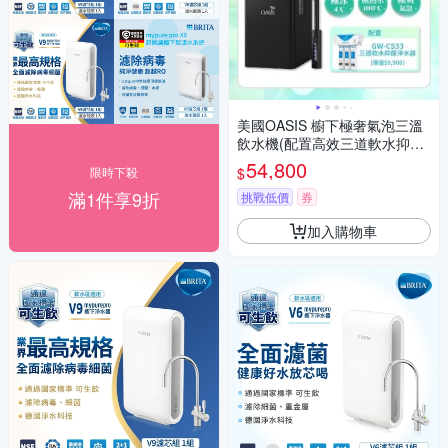
美國OASIS 櫥下極奢氣泡三溫
飲水機(配置高效三道軟水抑菌
淨水器)
54,800
$
限時下殺
滿1件享9折
挑戰低價
券
加入購物車