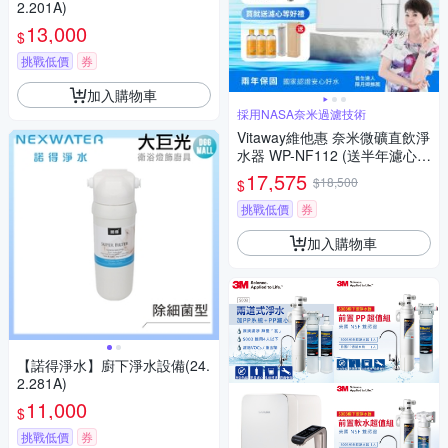
2.201A)
13,000
$
挑戰低價
券
加入購物車
採用NASA奈米過濾技術
Vitaway維他惠 奈米微礦直飲淨
水器 WP-NF112 (送半年濾心
+去污粉3罐)
17,575
$18,500
$
挑戰低價
券
加入購物車
【諾得淨水】廚下淨水設備(24.
2.281A)
11,000
$
挑戰低價
券