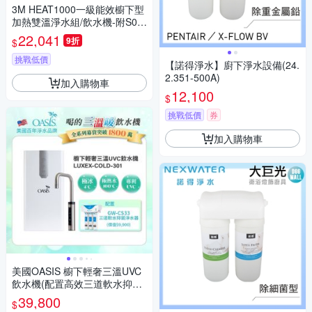
3M HEAT1000一級能效櫥下型
加熱雙溫淨水組/飲水機-附S00
4櫥下型淨水器+專用濾心
22,041
9折
$
挑戰低價
【諾得淨水】廚下淨水設備(24.
2.351-500A)
加入購物車
12,100
$
挑戰低價
券
加入購物車
美國OASIS 櫥下輕奢三溫UVC
飲水機(配置高效三道軟水抑菌
淨水器)
39,800
$