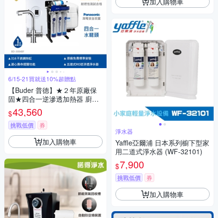
加入購物車
6/15-21買就送10%超贈點
【Buder 普德】★２年原廠保
固★四合一逆滲透加熱器 廚下
型飲水機(免費標準安裝 BD-30
43,560
$
04BF-RO)
挑戰低價
券
淨水器
加入購物車
Yaffle亞爾浦 日本系列櫥下型家
用二道式淨水器 (WF-32101)
7,900
$
挑戰低價
券
加入購物車