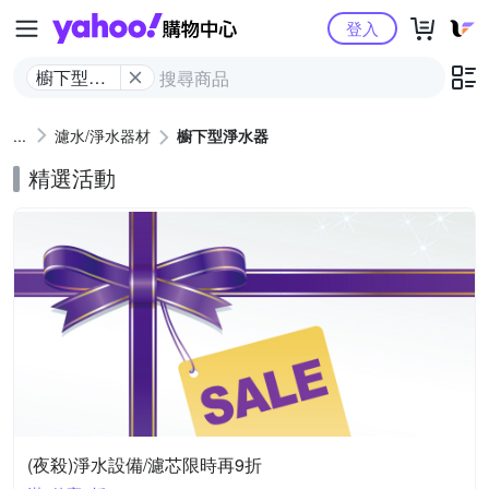
Yahoo購物中心
登入
櫥下型淨
水器
濾水/淨水器材
櫥下型淨水器
精選活動
(夜殺)淨水設備/濾芯限時再9折