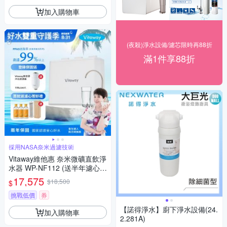
加入購物車
(夜殺)淨水設備/濾芯限時再88折
滿1件享88折
採用NASA奈米過濾技術
Vitaway維他惠 奈米微礦直飲淨
水器 WP-NF112 (送半年濾心
+去污粉3罐)
17,575
$18,500
$
挑戰低價
券
【諾得淨水】廚下淨水設備(24.
加入購物車
2.281A)