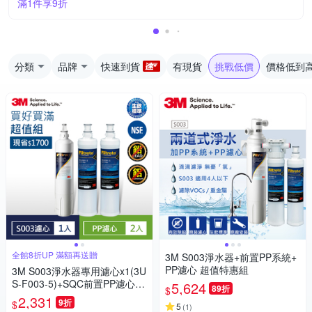
滿1件享9折
分類
品牌
快速到貨
有現貨
挑戰低價
價格低到
全館8折UP 滿額再送贈
3M S003淨水器+前置PP系統+
PP濾心 超值特惠組
3M S003淨水器專用濾心x1(3U
S-F003-5)+SQC前置PP濾心x2
5,624
89折
$
【買就送好禮】
2,331
9折
$
5
(
1
)