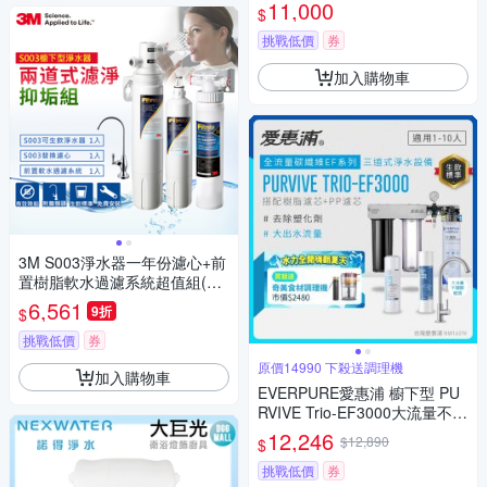
11,000
$
挑戰低價
券
加入購物車
3M S003淨水器一年份濾心+前
置樹脂軟水過濾系統超值組(含
濾心x2+前置軟水系統x1+原廠
6,561
9折
$
鵝頸頭+到府安裝)
挑戰低價
券
原價14990 下殺送調理機
加入購物車
EVERPURE愛惠浦 櫥下型 PU
RVIVE Trio-EF3000大流量不鏽
鋼龍頭三道式生飲淨水器(前置
12,246
$12,890
$
樹脂+PP)
挑戰低價
券