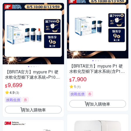
【BRITA官方】mypure P1 硬
水軟化型櫥下濾水系統(含P100
【BRITA官方】mypure P1 硬
0濾芯x1) 主動預約免費安裝
水軟化型櫥下濾水系統+P1000
7,900
$
濾芯(共2芯)
9,699
$
1
(
1
)
4.9
(
3
)
挑戰低價
券
挑戰低價
券
加入購物車
加入購物車