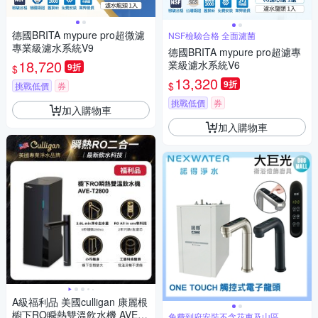
德國BRITA mypure pro超微濾
NSF檢驗合格 全面濾菌
專業級濾水系統V9
德國BRITA mypure pro超濾專
18,720
業級濾水系統V6
9折
$
13,320
9折
$
挑戰低價
券
挑戰低價
券
加入購物車
加入購物車
A級福利品 美國culligan 康麗根
櫥下RO瞬熱雙溫飲水機 AVE-T
免費到府安裝不含花東及山區