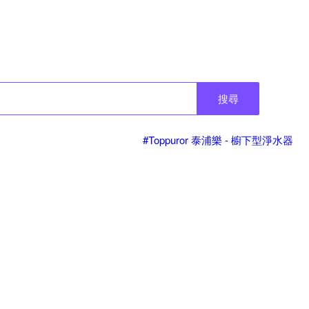
搜尋
#Toppuror 泰浦樂 - 櫥下型淨水器