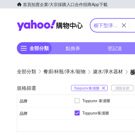
首頁
拍賣
企業/大宗採購入口
合作招商
App下載
Yahoo購物中心
櫥下型淨水
器
全部分類
點換券
登記送
餐廚/杯瓶/淨水/寵物
濾水/淨水器材
規格篩選
Toppuror泰浦樂
清除全部
Toppuror 泰浦樂
品牌
Toppuror泰浦樂
品牌
品牌名稱
2 公升以下
RO逆滲透
櫥下型淨水器
公升數
淨水方式
類別
品牌名稱