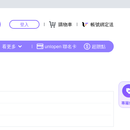
購物車
帳號綁定送
登入
看更多
uniopen 聯名卡
超贈點