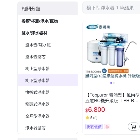
櫥下型淨水器 1 筆結果
相關分類
餐廚/杯瓶/淨水/寵物
濾水/淨水器材
濾水壺/濾水瓶
濾水壺濾芯
櫥上型淨水器
櫥下型淨水器
快拆式淨水器
【Toppuror 泰浦樂】風尚型
五道RO機升級版_TPR-RO
龍頭式淨水器
004A (不含基本安裝)
6,800
$
全戶型淨水器
5
(
2
)
挑戰低價
券
淨水器濾芯