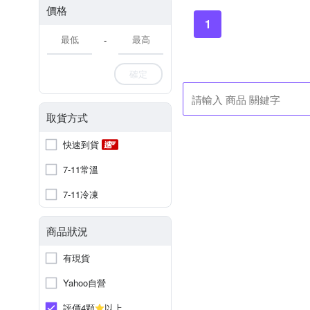
價格
1
-
確定
取貨方式
快速到貨
7-11常溫
7-11冷凍
商品狀況
有現貨
Yahoo自營
評價4顆
以上