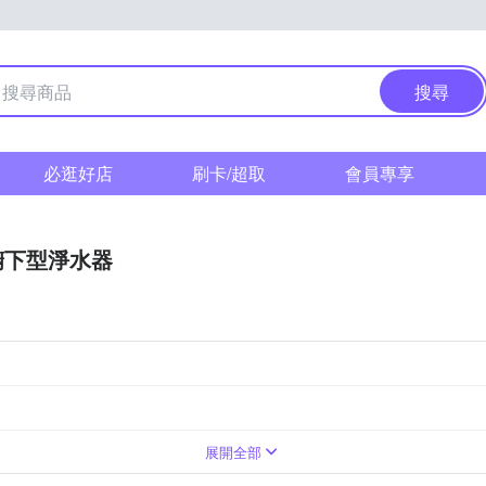
搜尋
必逛好店
刷卡/超取
會員專享
櫥下型淨水器
展開全部