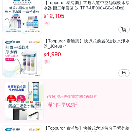
【Toppuror 泰浦樂】常規六道中空絲膜軟水淨
水器 贈二年份濾心_TPR-UF006+CC-24Dx2
12,105
$
券
【Toppuror 泰浦樂】快拆式前置3道軟水淨水
器_JC46874
4,990
$
券
(夜殺)淨水設備/濾芯限時再92折
滿1件享92折
【Toppuror 泰浦樂】快拆式六道氫分子紫外線