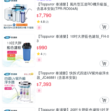
【Toppuror 泰浦樂】風尚型五道RO機升級版_
含基本安裝(TPR-RO004A)
7,790
$
4.8
(
2
)
券
【Toppuror 泰浦樂】10吋大胖藍色濾殼_FH-0
3
990
$
4
(
1
)
券
【Toppuror 泰浦樂】快拆式四道UV紫外線淨水
器_JC46881 (含基本安裝)
7,393
$
券
【Toppuror 泰浦樂】20吋大胖藍色濾殼1吋牙