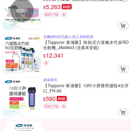
OP-RO001A+CC-72 (不含基本安裝)
5,263
$
89折
補貨中
限時下殺
券
全機採快拆式濾心,免工具輕鬆換
【Toppuror 泰浦樂】快拆式六道氫水竹炭RO
生飲機_JA46843 (含基本安裝)
12,341
$
券
更換零件
【Toppuror 泰浦樂】10吋小胖透明濾殼4分牙
口_FH-06
580
$
86折
限時下殺
券