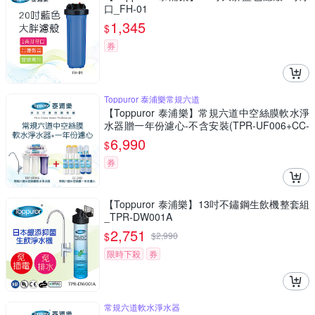
口_FH-01
1,345
$
券
Toppuror 泰浦樂常規六道
【Toppuror 泰浦樂】常規六道中空絲膜軟水淨
水器贈一年份濾心-不含安裝(TPR-UF006+CC-
24D)
6,990
$
券
【Toppuror 泰浦樂】13吋不鏽鋼生飲機整套組
_TPR-DW001A
2,751
$
$
2,990
限時下殺
券
常規六道軟水淨水器