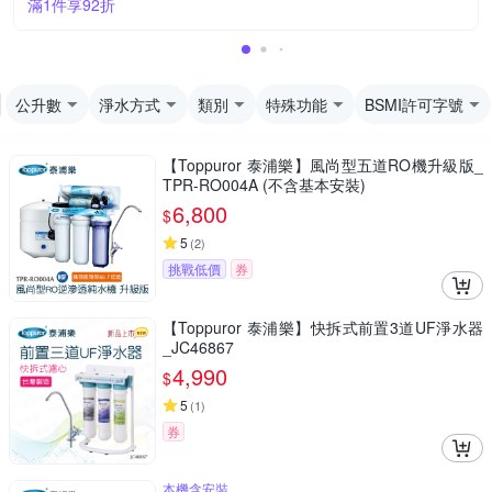
滿1件享92折
公升數
淨水方式
類別
特殊功能
BSMI許可字號
【Toppuror 泰浦樂】風尚型五道RO機升級版_
TPR-RO004A (不含基本安裝)
6,800
$
5
(
2
)
挑戰低價
券
【Toppuror 泰浦樂】快拆式前置3道UF淨水器
_JC46867
4,990
$
5
(
1
)
券
本機含安裝