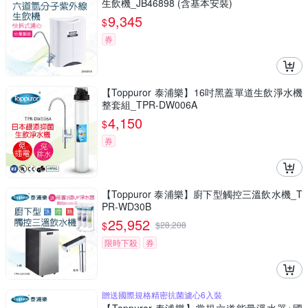
生飲機_JB46898 (含基本安裝)
9,345
$
券
【Toppuror 泰浦樂】16吋黑蓋單道生飲淨水機
整套組_TPR-DW006A
4,150
$
券
【Toppuror 泰浦樂】廚下型觸控三溫飲水機_T
PR-WD30B
25,952
$
$
28,208
限時下殺
券
贈送國際規格精密抗菌濾心6入裝