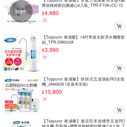
【Toppuror 泰浦樂】常規六道能量淨水器+國
際規格精密抗菌濾心6入裝_TPR-FT08+CC-72
補貨中
4,680
$
券
【Toppuror 泰浦樂】14吋單道生飲淨水機整套
組_TPR-DW003A
3,990
$
券
【Toppuror 泰浦樂】快拆式五道除鉛RO生飲
機_JA46836 (含基本安裝)
10,800
$
券
【Toppuror 泰浦樂】惠百氏常規標準五道RO
純水機-升級版+國際規格精密抗菌濾心6入裝_T