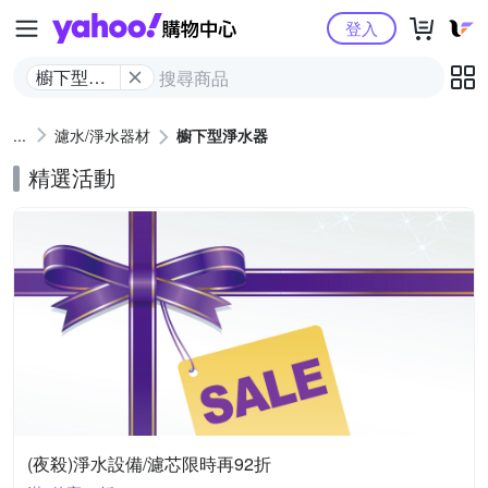
Yahoo購物中心
登入
櫥下型淨
水器
濾水/淨水器材
櫥下型淨水器
精選活動
(夜殺)淨水設備/濾芯限時再92折