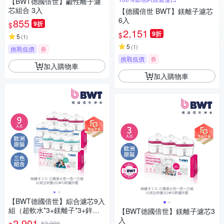
【BWT德國倍世】鹼性離子濾
芯組合 3入
【德國倍世 BWT】鎂離子濾芯
6入
855
9折
$
2,151
9折
$
5
(
1
)
5
(
1
)
挑戰低價
券
挑戰低價
券
加入購物車
加入購物車
【BWT德國倍世】綜合濾芯9入
組（超軟水*3+鎂離子*3+鋅離
【BWT德國倍世】鎂離子濾芯3
子*3）
入
2,901
$2,990