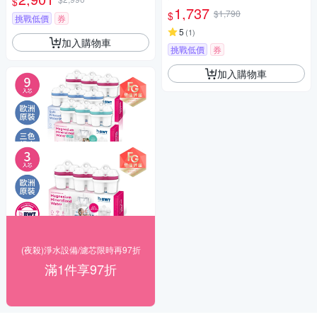
$
1,737
$1,790
$
挑戰低價
券
5
(
1
)
加入購物車
挑戰低價
券
加入購物車
(夜殺)淨水設備/濾芯限時再97折
滿1件享97折