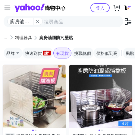
Yahoo購物中心
登入
廚房油煙
防污壁貼
料理器具
廚房油煙防污壁貼
品牌
快速到貨
有現貨
挑戰低價
價格低到高
黏貼