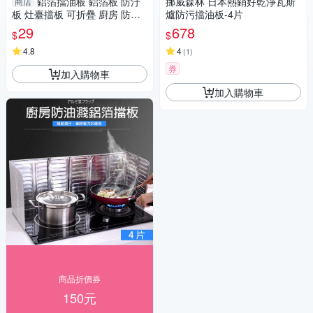
鋁箔擋油板 鋁箔板 防汙
挪威森林 日本熱銷好乾淨瓦斯
商店
板 灶臺擋板 可折疊 廚房 防油
爐防污擋油板-4片
(mina百貨)【F0329】
29
678
$
$
4.8
4
(
1
)
券
加入購物車
加入購物車
商品折價券
150元