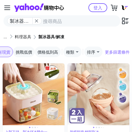
Yahoo購物中心
登入
製冰器具/
解凍
料理器具
製冰器具/解凍
有現貨
挑戰低價
價格低到高
種類
排序
更多篩選條件
上製下儲，製冰儲冰雙合一
脫模順滑 輕鬆取冰