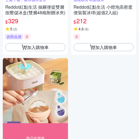
Reddot紅點生活 抽屜便提雙層
Reddot紅點生活 小燈泡高密度
按壓儲冰盒(雙層48格附贈冰夾)
便裝製冰球(超值2入組)
329
212
$
$
5
4.6
(
2
)
(
6
)
挑戰低價
券
券
加入購物車
加入購物車
商品折價券