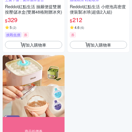
Reddot紅點生活 抽屜便提雙層
Reddot紅點生活 小燈泡高密度
按壓儲冰盒(雙層48格附贈冰夾)
便裝製冰球(超值2入組)
329
212
$
$
5
4.6
(
2
)
(
6
)
挑戰低價
券
券
加入購物車
加入購物車
商品折價券