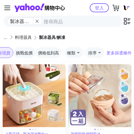
Yahoo購物中心
登入
製冰器具/
解凍
料理器具
製冰器具/解凍
有現貨
挑戰低價
價格低到高
種類
排序
更多篩選條件
上製下儲，製冰儲冰雙合一
脫模順滑 輕鬆取冰