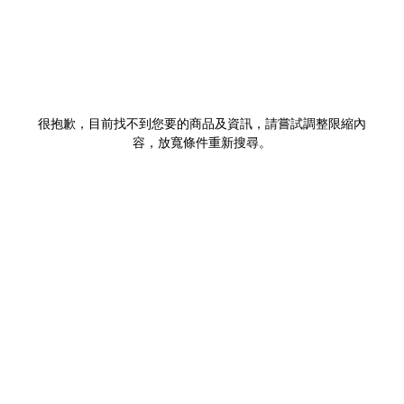
很抱歉，目前找不到您要的商品及資訊，請嘗試調整限縮內
容，放寬條件重新搜尋。