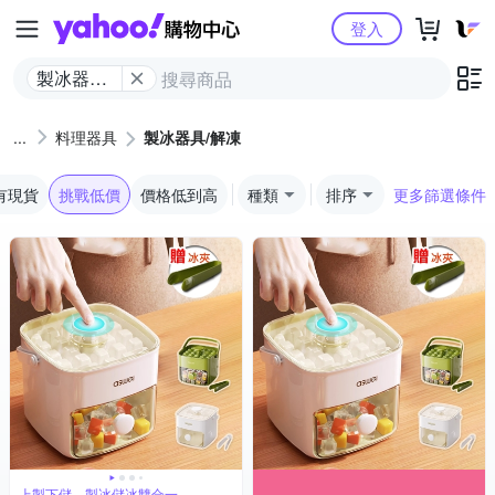
Yahoo購物中心
登入
製冰器具/
解凍
料理器具
製冰器具/解凍
有現貨
挑戰低價
價格低到高
種類
排序
更多篩選條件
上製下儲，製冰儲冰雙合一