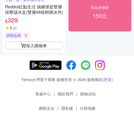
Reddot紅點生活 抽屜便提雙層
商品折價券
按壓儲冰盒(雙層48格附贈冰夾)
150元
329
$
5
(
2
)
挑戰低價
券
加入購物車
Yahoo台灣電子商務 版權所有 © 2026 服務條款(
更新
)
客服中心
|
關於我們
|
購物須知
網路安全
|
隱私權
|
分類地圖