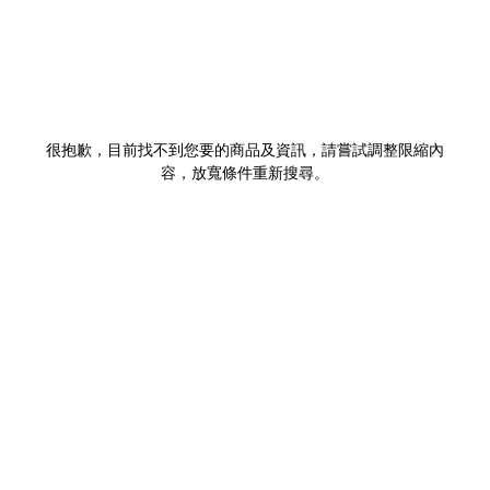
很抱歉，目前找不到您要的商品及資訊，請嘗試調整限縮內
容，放寬條件重新搜尋。