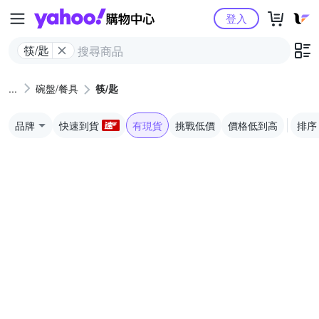
Yahoo購物中心
登入
筷/匙
碗盤/餐具
筷/匙
品牌
快速到貨
有現貨
挑戰低價
價格低到高
排序