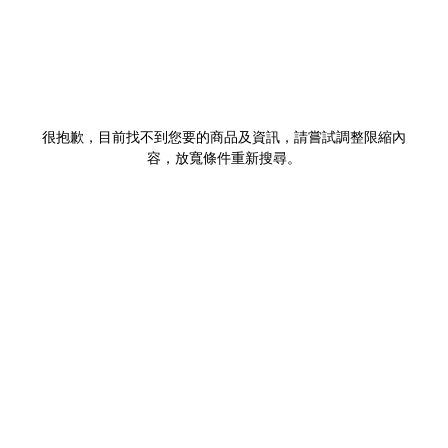
很抱歉，目前找不到您要的商品及資訊，請嘗試調整限縮內
容，放寬條件重新搜尋。