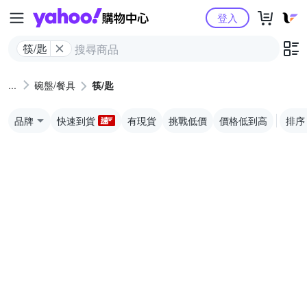
Yahoo購物中心
登入
筷/匙
碗盤/餐具
筷/匙
品牌
快速到貨
有現貨
挑戰低價
價格低到高
排序