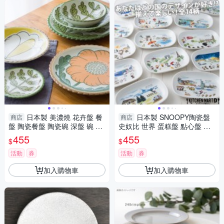
日本製 美濃燒 花卉盤 餐
日本製 SNOOPY陶瓷盤
商店
商店
盤 陶瓷餐盤 陶瓷碗 深盤 碗 大
史奴比 世界 蛋糕盤 點心盤 盤
盤子 陶瓷盤 水果盤 美濃燒 花
子 餐盤 日式餐盤 瓷盤 美濃燒
455
455
$
$
卉盤 餐盤
SNOOPY陶瓷盤
活動
券
活動
券
加入購物車
加入購物車