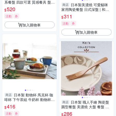
系餐盤 四款可選 質感餐具 盤子
日本製美濃燒 可愛貓咪
商店
菜盤 餐盤 廚房用具 餐盤 碗盤
520
家用陶瓷餐盤 日式深盤 | 和食
$
日本製
器 盤子 餐盤 貓奴必收 日常餐
311
活動
券
$
盤 日本進口
活動
券
加入購物車
加入購物車
日本製 動物杯 馬克杯 咖
商店
啡杯 下午茶組 牛奶杯 動物杯
日本製 職人手繪 陶瓷盤
商店
杯盤組 馬克杯 咖啡杯 下午茶組
416
圓型餐盤 美濃燒 大盤 餐盤 菜
$
水果盤
盤 沙拉盤 咖哩盤 盤子 義大利
286
活動
券
$