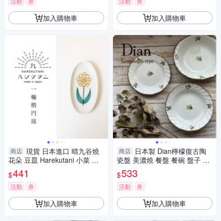
活動
券
活動
券
加入購物車
加入購物車
現貨 日本進口 晴九谷燒
日本製 Dian檸檬復古陶
商店
商店
花朵 豆皿 Harekutani 小菜 點
瓷盤 美濃燒 餐盤 餐碗 盤子 湯
心 飾品盤 橢圓盤 陶瓷盤 小菜
碗 碗 復古盤 麥片碗 甜點盤 橢
441
533
$
$
盤
圓盤
活動
券
活動
券
加入購物車
加入購物車