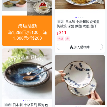
日本製 北歐風陶瓷餐盤
商店
跨店活動
美濃燒 深盤 麵盤 餐盤 盤子 沙
拉盤 北歐風陶瓷餐盤 美濃燒 深
311
滿1,288元折100、滿
$
盤 麵盤
1,888元折$200
活動
券
加入購物車
日本製 十草系列 深海色
商店