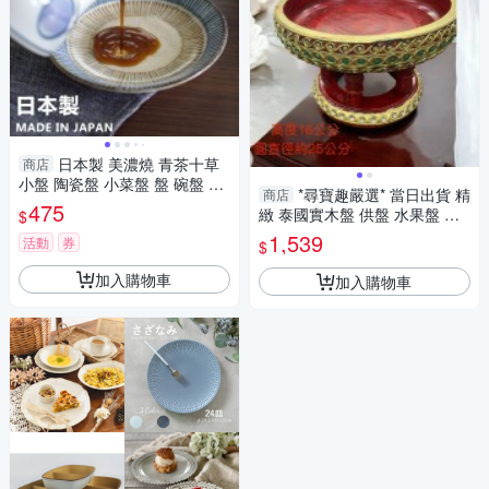
日本製 美濃燒 青茶十草
商店
小盤 陶瓷盤 小菜盤 盤 碗盤 醬
*尋寶趣嚴選* 當日出貨 精
商店
料盤 線條盤 盤子 漬物盤 醬料
475
緻 泰國實木盤 供盤 水果盤 皇
$
小碟 美濃燒
室佛具 精緻盤 25公分/精緻盤 3
1,539
活動
券
$
0公分
加入購物車
加入購物車