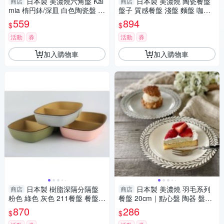
日本製 美濃燒六角盤 Kal
日本製 美濃燒 陶瓷餐盤
商店
商店
mia 楕円鉢/深皿 白色陶瓷盤 盤
盤子 質感餐盤 淺盤 麵盤 咖哩
子 白色 陶器 網美餐盤 餐盤 碗
盤 廚房餐具 ins風 三色可選 陶
559
894
$
$
盤 日本製造
器 廚房用具
活動
券
活動
券
加入購物車
加入購物車
日本製 樹脂深隔分隔盤
日本製 美濃燒 羽毛系列
商店
商店
粉色 綠色 灰色 211餐盤 餐盤
餐盤 20cm｜點心盤 陶器 盤子
輕量盤 木質圓盤 盤 耐摔盤 露
蛋糕盤 盤 陶瓷 義大利麵盤 質
870
286
$
$
營盤 日本進口
感餐具