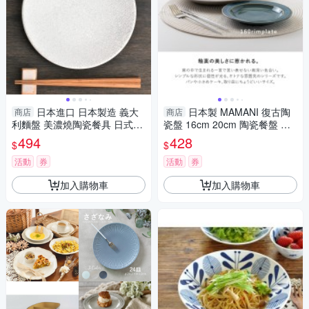
日本進口 日本製造 義大
日本製 MAMANI 復古陶
商店
商店
利麵盤 美濃燒陶瓷餐具 日式餐
瓷盤 16cm 20cm 陶瓷餐盤 盤
具 陶瓷盤子 日式盤子 白色盤子
子 點心盤 蛋糕盤 居家餐盤 MA
494
428
$
$
日式碗盤
MANI 復古陶瓷盤 16cm 20cm
活動
券
活動
券
加入購物車
加入購物車