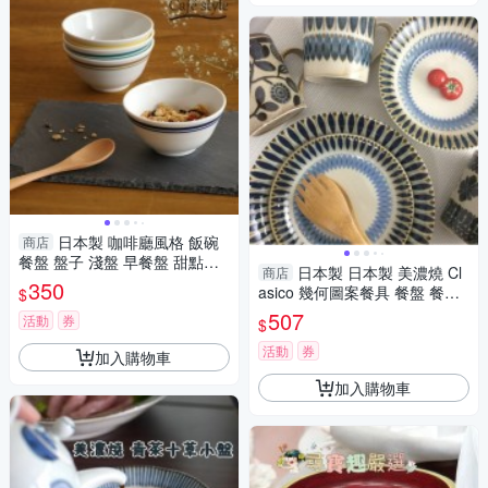
日本製 咖啡廳風格 飯碗
商店
餐盤 盤子 淺盤 早餐盤 甜點盤
日本製 日本製 美濃燒 Cl
商店
碗 湯碗 簡約 咖啡廳風格 飯碗
350
asico 幾何圖案餐具 餐盤 餐碗
$
餐盤 盤子
大盤 中盤 碗 日式餐具 復古風
507
活動
券
$
日本製
活動
券
加入購物車
加入購物車