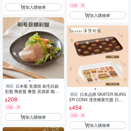
麵盤
活動
券
加入購物車
加入購物車
日本製 美濃燒 刷毛目銀
商店
彩盤 陶瓷盤 餐盤 居酒屋 咖哩
日本品牌 SKATER BURG
商店
盤 菜盤 沙拉盤 義大利麵盤 小
208
ER CONX 漢堡圖案托盤 日本
$
菜盤 美濃燒
進口
454
活動
券
$
活動
券
加入購物車
加入購物車