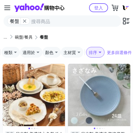
Yahoo購物中心
登入
餐盤
碗盤/餐具
餐盤
種類
適用於
顏色
主材質
排序
更多篩選條件