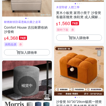
木質堅硬 人體工學
實木小板凳 家用小凳子 沙發凳
客廳茶幾凳 換鞋凳 成人擱腳凳
矮凳 30*48*40cm
耐燃耐抓防霉透氣抗菌之皮革
1,560
79折
$
Comfort House 吉拉耐磨收納
限時下殺
券
沙發椅
4,368
加入購物車
78折
$
挑戰低價
券
加入購物車
補貨中
沙發凳 50*30*29cm貓窩一體凳
家用小凳子 實木矮凳 客廳茶幾