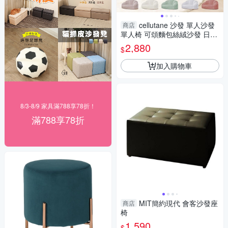
cellutane 沙發 單人沙發
商店
單人椅 可頌麵包絲絨沙發 日本
製造 椅凳 造型沙發 休閒椅 A2
2,880
$
98
加入購物車
8/3-8/9 家具滿788享78折！
滿788享78折
MIT簡約現代 會客沙發座
商店
椅
1,590
$