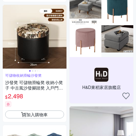
可儲物收納滑輪沙發凳
沙發凳 可儲物滑輪凳 收納小凳
H&D東稻家居旗艦店
子 中古風沙發腳踏凳 入戶門口
換鞋凳 整裝發貨
2,498
$
券
加入購物車