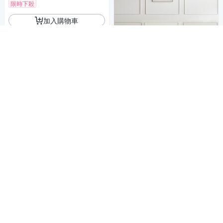
限時下殺
加入購物車
ASSARI-奧斯曼透氣貓抓皮獨
立筒腳椅(97x73cm)
4,705
86折
$
限時下殺
券
加入購物車
台灣製，尺寸加大37公分
BuyJM 4入組加大造型足球椅/
沙發凳/穿鞋凳(直徑37公分)
2,955
79折
$
限時下殺
券
加入購物車