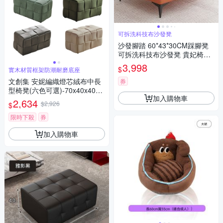
可拆洗科技布沙發凳
沙發腳踏 60*43*30CM踩腳凳
可拆洗科技布沙發凳 貴妃椅延
長擱腳凳 客廳家用小沙發
3,998
$
實木材質框架防潮耐磨底座
文創集 安妮編織燈芯絨布中長
券
型椅凳(六色可選)-70x40x40cm
加入購物車
免組
2,634
$2,926
$
限時下殺
券
加入購物車