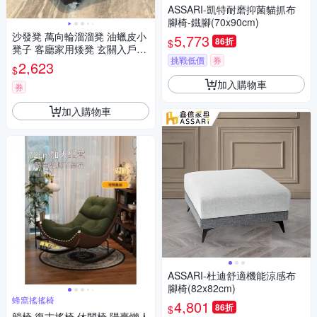
ASSARI-凱特耐磨抑菌貓抓布
腳椅-鐵腳(70x90cm)
沙發凳 萬向輪溜溜凳 油蠟皮小
5,773
86折
$
凳子 客廳家用矮凳 玄關入戶門
挑戰低價
券
換鞋凳 單人沙發椅
2,623
$
加入購物車
券
加入購物車
ASSARI-杜迪舒適機能涼感布
腳椅(82x82cm)
蜂窩搖搖椅
4,801
86折
$
躺椅 復古搖椅 休閒椅 陽臺懶人