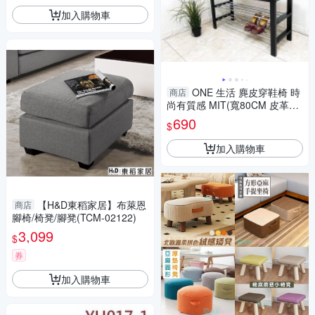
加入購物車
ONE 生活 麂皮穿鞋椅 時
商店
尚有質感 MIT(寬80CM 皮革坐
墊)
690
$
加入購物車
【H&D東稻家居】布萊恩
商店
腳椅/椅凳/腳凳(TCM-02122)
3,099
$
券
加入購物車