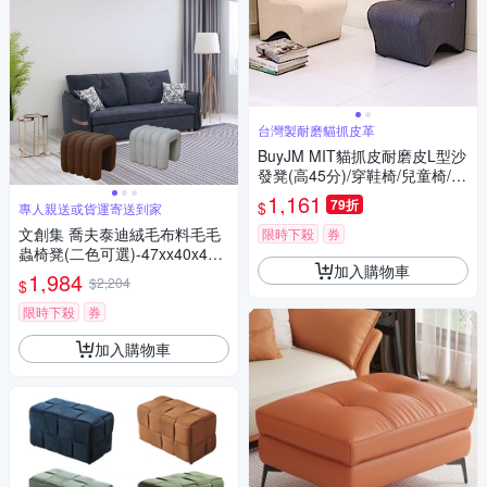
台灣製耐磨貓抓皮革
BuyJM MIT貓抓皮耐磨皮L型沙
發凳(高45分)/穿鞋椅/兒童椅/兒
童沙發
1,161
79折
$
專人親送或貨運寄送到家
文創集 喬夫泰迪絨毛布料毛毛
限時下殺
券
蟲椅凳(二色可選)-47xx40x41c
加入購物車
m免組
1,984
$2,204
$
限時下殺
券
加入購物車