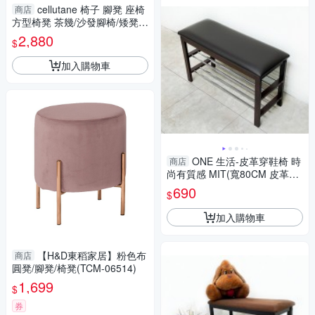
cellutane 椅子 腳凳 座椅
商店
方型椅凳 茶幾/沙發腳椅/矮凳/
穿鞋椅(多種顏色可選)日本製A
2,880
$
281
加入購物車
ONE 生活-皮革穿鞋椅 時
商店
尚有質感 MIT(寬80CM 皮革坐
墊) 灰/胡桃 雙色可選
690
$
加入購物車
【H&D東稻家居】粉色布
商店
圓凳/腳凳/椅凳(TCM-06514)
1,699
$
券