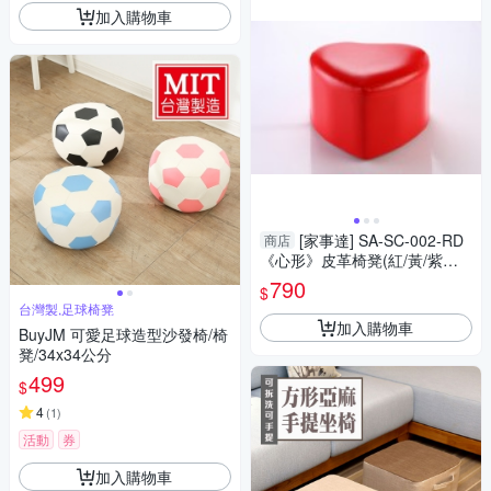
加入購物車
[家事達] SA-SC-002-RD
商店
《心形》皮革椅凳(紅/黃/紫三
色可選)X2個 特價
790
$
台灣製,足球椅凳
加入購物車
BuyJM 可愛足球造型沙發椅/椅
凳/34x34公分
499
$
4
(
1
)
活動
券
加入購物車