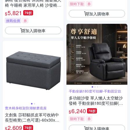
限時下殺
券
椅 午睡椅 家用單人椅 沙發椅
客廳搖搖椅 小沙發 單人沙發 午
5,821
79折
加入購物車
$
休椅
挑戰低價
券
加入購物車
手動坐躺180度可抬腳-手動固定款
多功能沙發 單人懶人太空艙沙
發椅 手動坐躺180度可抬腳(手
實木椅身框架防潮耐磨底座
動固定款)
6,240
78折
$
文創集 莎耶貓抓皮革可收納中
限時下殺
券
長型椅凳(二色可選)-60x30x35
cm免組
2,609
79折
加入購物車
$