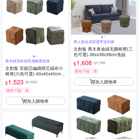
專人親送或貨運寄送到家
文創集 喬夫泰迪絨毛圓椅凳(三
色可選)-38xx38x38cm免組
實木材質框架防潮耐磨底座
1,608
$1,786
$
文創集 安妮亞編織燈芯絨布小
限時下殺
券
椅凳(六色可選)-40x40x40cm免
組
1,523
加入購物車
$1,692
$
限時下殺
券
加入購物車