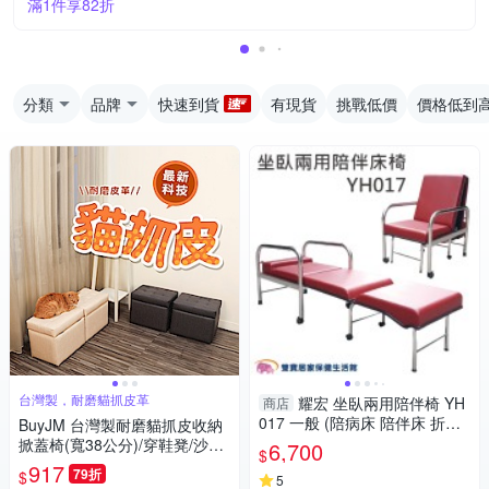
滿1件享82折
分類
品牌
快速到貨
有現貨
挑戰低價
價格低到
台灣製，耐磨貓抓皮革
耀宏 坐臥兩用陪伴椅 YH
商店
017 一般 (陪病床 陪伴床 折疊
BuyJM 台灣製耐磨貓抓皮收納
床)
掀蓋椅(寬38公分)/穿鞋凳/沙發
6,700
$
椅凳
917
79折
$
5