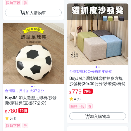
限時下殺
券
加入購物車
台灣製寬30公分貓抓皮椅凳
BuyJM台灣製耐磨貓抓皮方塊
沙發椅(30x30公分/沙發凳/椅凳
779
台灣製，尺寸加大37公分
79折
$
BuyJM 加大造型足球椅/沙發
4
(
1
)
凳/穿鞋凳(直徑37公分)
限時下殺
券
780
79折
$
加入購物車
5
(
1
)
限時下殺
券