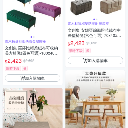
實木材質框架防潮耐磨底座
文創集 安妮亞編織燈芯絨布中
長型椅凳(六色可選)-70x40x40
cm免組
實木椅身框架烤漆金屬腳座
2,423
$2,692
$
文創集 羅莎比輕柔絨布可收納
限時下殺
券
長方椅凳(四色可選)-100x40x4
0cm免組
2,423
加入購物車
$2,692
$
限時下殺
券
加入購物車