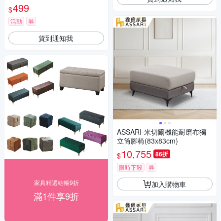
499
$
活動
券
貨到通知我
ASSARI-米切爾機能耐磨布獨
立筒腳椅(83x83cm)
10,755
86折
$
限時下殺
券
家具精選結帳9折
加入購物車
滿1件享9折