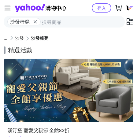
Yahoo購物中心
登入
沙發椅凳
沙發
沙發椅凳
精選活動
漢汀堡 寵愛父親節 全館82折