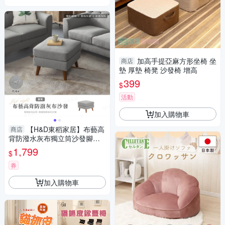
加高手提亞麻方形坐椅 坐
商店
墊 厚墊 椅凳 沙發椅 增高
399
$
活動
加入購物車
【H&D東稻家居】布藝高
商店
背防潑水灰布獨立筒沙發腳凳-
椅凳(木製加高椅腳 掃地機可輕
1,799
$
鬆進入)
券
加入購物車