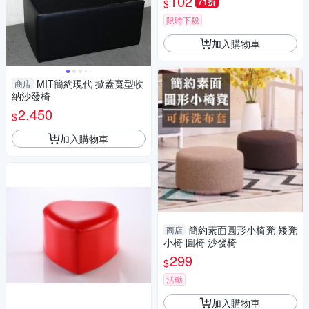
102
71折
$
限時下殺
加入購物車
MIT簡約現代 掀蓋寬型收
商店
納沙發椅
2,450
$
加入購物車
簡約素面圓形小椅凳 矮凳
商店
小椅 圓椅 沙發椅
299
$
活動
加入購物車