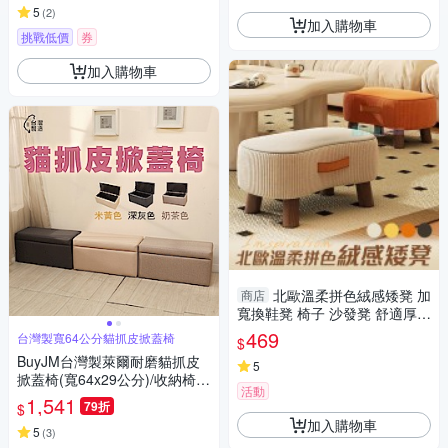
5
(
2
)
加入購物車
挑戰低價
券
加入購物車
北歐溫柔拼色絨感矮凳 加
商店
寬換鞋凳 椅子 沙發凳 舒適厚墊
椅凳 小椅子
469
台灣製寬64公分貓抓皮掀蓋椅
$
BuyJM台灣製萊爾耐磨貓抓皮
5
掀蓋椅(寬64x29公分)/收納椅/
活動
沙發凳/穿鞋椅
1,541
79折
$
加入購物車
5
(
3
)