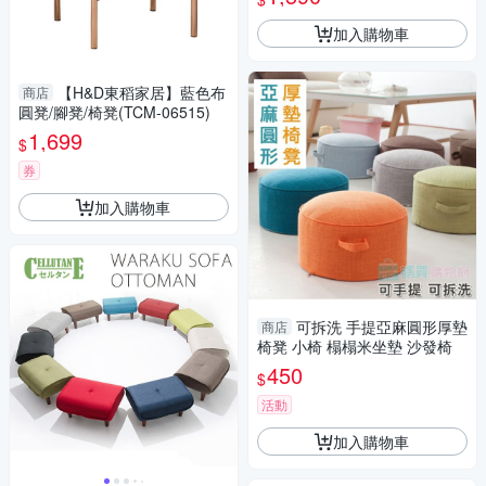
加入購物車
【H&D東稻家居】藍色布
商店
圓凳/腳凳/椅凳(TCM-06515)
1,699
$
券
加入購物車
可拆洗 手提亞麻圓形厚墊
商店
椅凳 小椅 榻榻米坐墊 沙發椅
450
$
活動
加入購物車