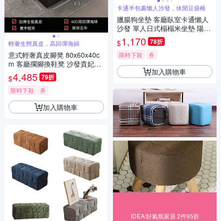
卡通半包裹懶人沙發，休閒豆袋椅
臘腸狗坐墊 客廳臥室卡通懶人
沙發 單人日式榻榻米坐墊 陽臺
飄窗軟墊
1,170
78折
$
輕奢生態真皮，高回彈海綿
意式輕奢真皮腳凳 80x60x40c
限時下殺
券
m 客廳擱腳換鞋凳 沙發貴妃延
加入購物車
長 家用多功能沙發凳
4,485
79折
$
限時下殺
券
加入購物車
IDEA/好氣氛家居 2件95折