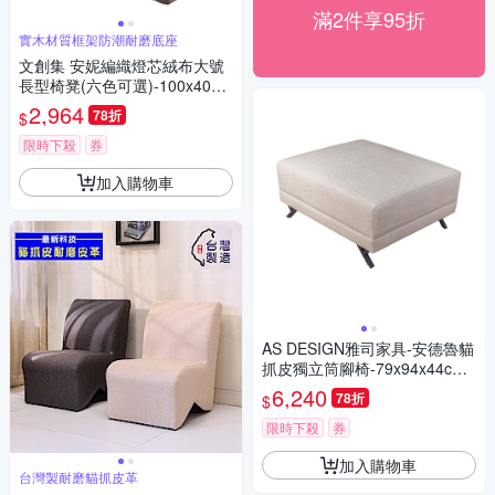
滿2件享95折
實木材質框架防潮耐磨底座
文創集 安妮編織燈芯絨布大號
長型椅凳(六色可選)-100x40x4
0cm免組
2,964
78折
$
限時下殺
券
加入購物車
AS DESIGN雅司家具-安德魯貓
抓皮獨立筒腳椅-79x94x44cm
(可客製化顏色)
6,240
78折
$
限時下殺
券
加入購物車
台灣製耐磨貓抓皮革