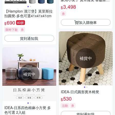
凳 創意可愛窩凳小方凳
3,498
$
【Hampton 漢汀堡】莫里斯拉
券
扣圓凳-多色可選41x41x41cm
690
加入購物車
83折
$
限時下殺
券
貨到通知我
補貨中
補貨中
IDEA-日式圓形實木椅凳
530
$
活動
券
IDEA-日系四色棉麻小方凳 多
色可選 2入組
貨到通知我