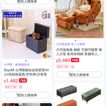
加入購物車
月亮搖搖椅 單人沙發椅
月亮搖搖椅 躺椅 可躺可睡覺 懶
人沙發 家用休閑椅 客廳單人沙
發椅 座椅
5,480
79折
$
台灣製，耐磨貓抓皮
限時下殺
券
BuyJM 台灣製貓抓皮耐磨寬49
cm收納掀蓋椅/穿鞋椅/沙發凳
加入購物車
1,482
79折
$
限時下殺
券
加入購物車