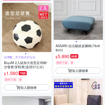
ASSARI-拉法貓抓皮腳椅(78x8
8cm)
5,890
86折
$
台灣製，尺寸加大37公分
BuyJM 2入組加大造型足球椅/
限時下殺
券
沙發凳/穿鞋凳(直徑37公分)
加入購物車
1,560
79折
$
限時下殺
券
加入購物車