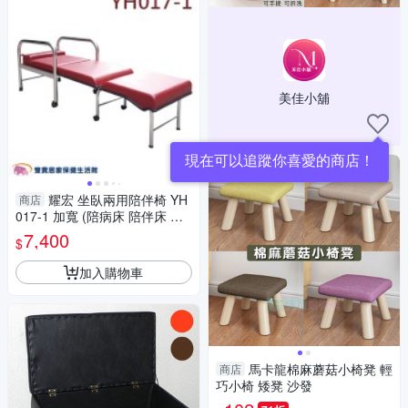
美佳小舖
現在可以追蹤你喜愛的商店！
耀宏 坐臥兩用陪伴椅 YH
商店
017-1 加寬 (陪病床 陪伴床 折
疊床)
7,400
$
加入購物車
馬卡龍棉麻蘑菇小椅凳 輕
商店
巧小椅 矮凳 沙發