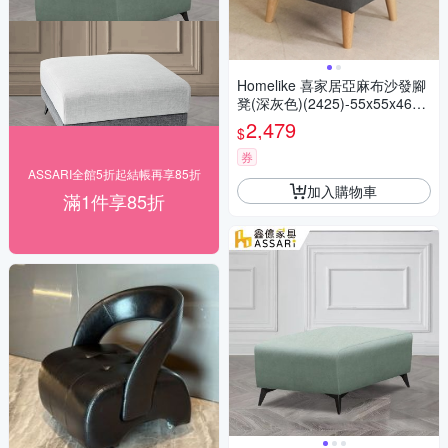
Homelike 喜家居亞麻布沙發腳
凳(深灰色)(2425)-55x55x46公
分
2,479
$
券
ASSARI全館5折起結帳再享85折
加入購物車
滿1件享85折