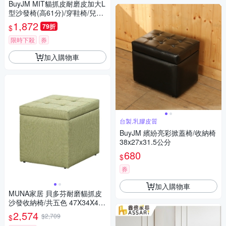
BuyJM MIT貓抓皮耐磨皮加大L
型沙發椅(高61分)/穿鞋椅/兒童
椅/兒童沙發
1,872
79折
$
限時下殺
券
加入購物車
台製,乳膠皮質
BuyJM 繽紛亮彩掀蓋椅/收納椅
38x27x31.5公分
680
$
券
加入購物車
MUNA家居 貝多芬耐磨貓抓皮
沙發收納椅/共五色 47X34X44c
m
2,574
$2,709
$