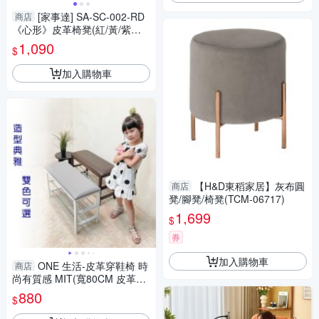
[家事達] SA-SC-002-RD
商店
《心形》皮革椅凳(紅/黃/紫三
色可選)X3個 特價
1,090
$
加入購物車
【H&D東稻家居】灰布圓
商店
凳/腳凳/椅凳(TCM-06717)
1,699
$
券
加入購物車
ONE 生活-皮革穿鞋椅 時
商店
尚有質感 MIT(寬80CM 皮革坐
墊) 灰/胡桃 雙色可選
880
$