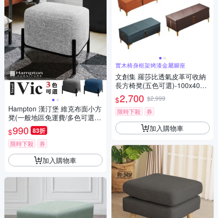
實木椅身框架烤漆金屬腳座
文創集 羅莎比透氣皮革可收納
長方椅凳(五色可選)-100x40x4
0cm免組
2,700
$2,999
$
Hampton 漢汀堡 維克布面小方
限時下殺
券
凳(一般地區免運費/多色可選/
椅凳/方凳)
加入購物車
990
83折
$
限時下殺
券
加入購物車