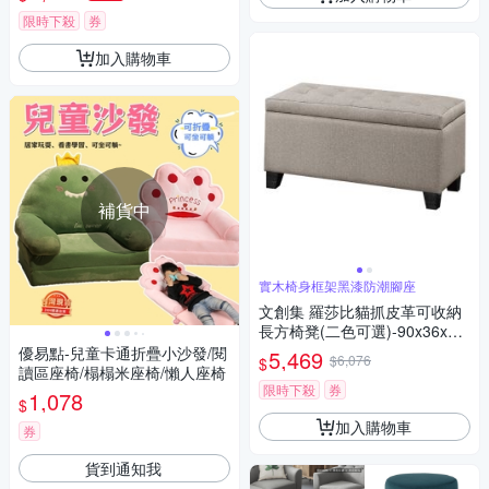
限時下殺
券
加入購物車
補貨中
實木椅身框架黑漆防潮腳座
文創集 羅莎比貓抓皮革可收納
長方椅凳(二色可選)-90x36x43
cm免組
優易點-兒童卡通折疊小沙發/閱
5,469
$6,076
$
讀區座椅/榻榻米座椅/懶人座椅
限時下殺
券
1,078
$
加入購物車
券
貨到通知我