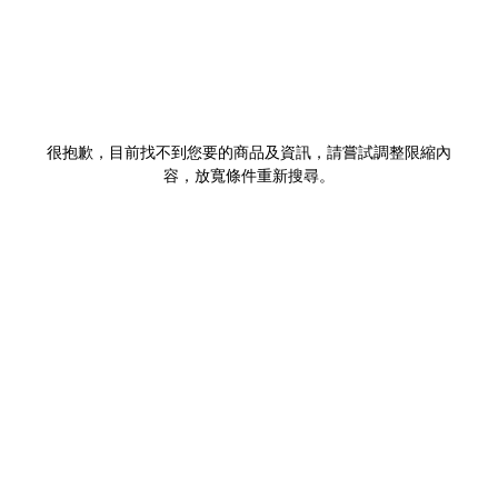
很抱歉，目前找不到您要的商品及資訊，請嘗試調整限縮內
容，放寬條件重新搜尋。