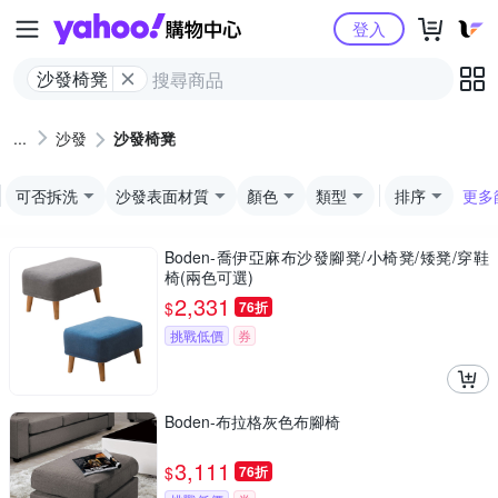
Yahoo購物中心
登入
沙發椅凳
沙發
沙發椅凳
可否拆洗
沙發表面材質
顏色
類型
排序
更多
Boden-喬伊亞麻布沙發腳凳/小椅凳/矮凳/穿鞋
椅(兩色可選)
2,331
$
76折
挑戰低價
券
Boden-布拉格灰色布腳椅
3,111
$
76折