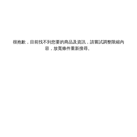
很抱歉，目前找不到您要的商品及資訊，請嘗試調整限縮內
容，放寬條件重新搜尋。