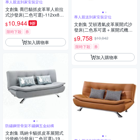
專人親送到家安裝定位
文創集 喬巴貓抓皮革單人前拉
式沙發床(二色可選)-112xx802
專人親送到家安裝定位
x79cm免組
10,944
9折
$
文創集 艾頓透氣皮革展開式沙
發床(二色系可選＋展開式機能
限時下殺
券
設計)-185x75x84cm免組
9,758
$10,842
$
加入購物車
限時下殺
券
加入購物車
防鏽鋼管骨架不鏽鋼五金結構
文創集 瑪納卡貓抓皮革展開式
沙發椅/沙發床(二色可選)-190x