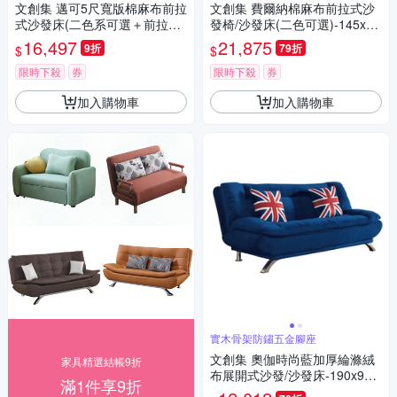
文創集 邁可5尺寬版棉麻布前拉
文創集 費爾納棉麻布前拉式沙
式沙發床(二色系可選＋前拉式
發椅/沙發床(二色可選)-145x90
機能設計)-150x86x89cm免組
x95cm免組
16,497
21,875
9折
79折
$
$
限時下殺
券
限時下殺
券
加入購物車
加入購物車
實木骨架防鏽五金腳座
文創集 奧伽時尚藍加厚綸滌絨
家具精選結帳9折
布展開式沙發/沙發床-190x96x
滿1件享9折
92cm免組