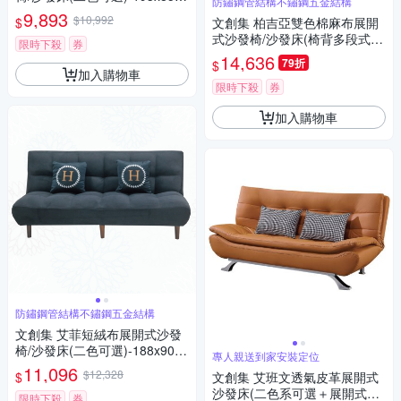
防鏽鋼管結構不鏽鋼五金結構
5cm免組
9,893
$10,992
$
文創集 柏吉亞雙色棉麻布展開
式沙發椅/沙發床(椅背多段式可
限時下殺
券
調整)-193x82x83cm免組
14,636
79折
$
加入購物車
限時下殺
券
加入購物車
防鏽鋼管結構不鏽鋼五金結構
文創集 艾菲短絨布展開式沙發
椅/沙發床(二色可選)-188x90x8
專人親送到家安裝定位
7cm免組
11,096
$12,328
$
文創集 艾班文透氣皮革展開式
沙發床(二色系可選＋展開式機
限時下殺
券