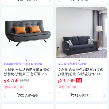
防鏽鋼管骨架不鏽鋼五金結構
專人親送到家安裝定位
文創集 吉瑪納貓抓皮革展開式
文創集 喬夫灰色絨麻布前拉式
沙發椅/沙發床(三色可選)-185x
沙發床(前拉式機能設計)-209xx
90x83cm免組
98x95cm免組
8,756
23,769
$9,728
9折
$
$
限時下殺
券
限時下殺
券
加入購物車
加入購物車