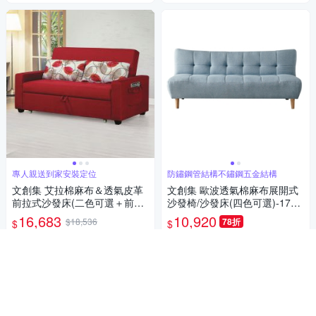
專人親送到家安裝定位
防鏽鋼管結構不鏽鋼五金結構
文創集 艾拉棉麻布＆透氣皮革
文創集 歐波透氣棉麻布展開式
前拉式沙發床(二色可選＋前拉
沙發椅/沙發床(四色可選)-178x
式機能設計)-180x89x96-cm免
80x74cm免組
16,683
10,920
$18,536
78折
$
$
組
限時下殺
券
限時下殺
券
加入購物車
加入購物車