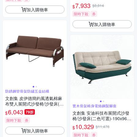
能設計)-190x88x85cm免組
7,933
$8,814
$
加入購物車
限時下殺
券
加入購物車
防銹鋼管骨架防鏽五金結構
文創集 皮伊德簡約風透氣棉麻
布雙人展開式沙發椅/沙發床(二
實木骨架椅身電烙鋼製腳座
色可選)-188.5x67x75cm免組
6,043
79折
$
文創集 安迪科技布展開式沙發
椅/沙發床(二色可選)-190x96x9
限時下殺
券
2cm免組
10,329
$11,476
$
加入購物車
限時下殺
券