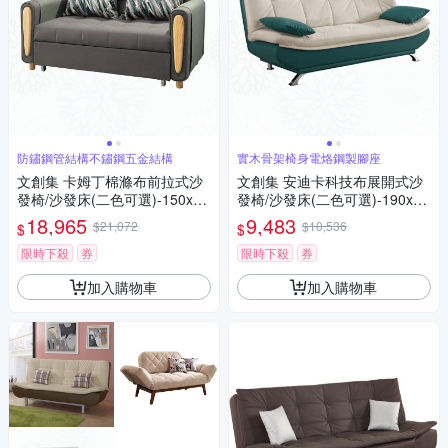
防鏽鋼管結構不鏽鋼五金結構
實木骨架椅身電烙鋼製腳座
文創集 卡姆丁棉滌布前拉式沙
文創集 安迪卡科技布展開式沙
發椅/沙發床(二色可選)-150x86
發椅/沙發床(二色可選)-190x96
x90cm免組
x92cm免組
18,965
9,483
$21,072
$10,536
$
$
限時下殺
券
限時下殺
券
加入購物車
加入購物車