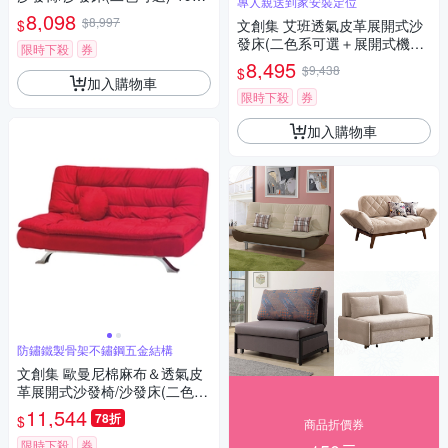
專人親送到家安裝定位
87x80cm免組
8,098
$8,997
$
文創集 艾班透氣皮革展開式沙
發床(二色系可選＋展開式機能
限時下殺
券
設計)-190x88x85cm免組
8,495
$9,438
$
加入購物車
限時下殺
券
加入購物車
防鏽鐵製骨架不鏽鋼五金結構
文創集 歐曼尼棉麻布＆透氣皮
革展開式沙發椅/沙發床(二色可
選)-183x91x83cm免組
11,544
78折
$
商品折價券
限時下殺
券