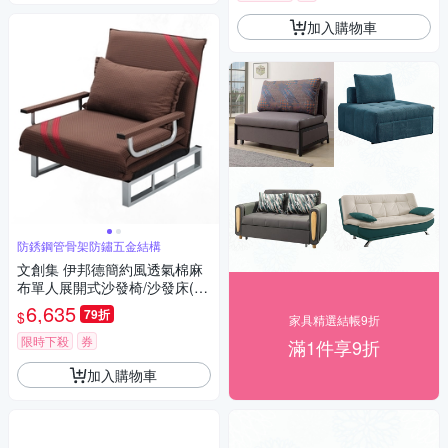
加入購物車
防銹鋼管骨架防鏽五金結構
文創集 伊邦德簡約風透氣棉麻
布單人展開式沙發椅/沙發床(二
色可選)-68x76x81cm免組
6,635
79折
$
家具精選結帳9折
限時下殺
券
滿1件享9折
加入購物車