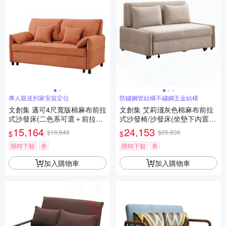
專人親送到家安裝定位
防鏽鋼管結構不鏽鋼五金結構
文創集 邁可4尺寬版棉麻布前拉
文創集 艾莉淺灰色棉麻布前拉
式沙發床(二色系可選＋前拉式
式沙發椅/沙發床(坐墊下內置收
機能設計)-120x86x89cm免組
納空間)-134x95x82cm免組
15,164
24,153
$16,848
$26,836
$
$
限時下殺
券
限時下殺
券
加入購物車
加入購物車