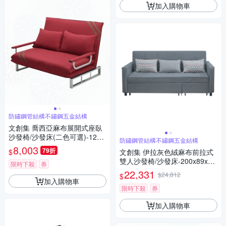
加入購物車
防鏽鋼管結構不鏽鋼五金結構
文創集 喬西亞麻布展開式座臥
沙發椅/沙發床(二色可選)-124x
防鏽鋼管結構不鏽鋼五金結構
76x81cm免組
8,003
79折
$
文創集 伊拉灰色絨麻布前拉式
雙人沙發椅/沙發床-200x89x93
限時下殺
券
cm免組
22,331
$24,812
$
加入購物車
限時下殺
券
加入購物車