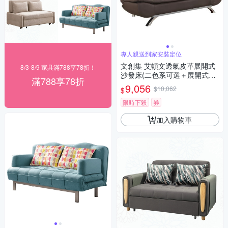
專人親送到家安裝定位
文創集 艾頓文透氣皮革展開式
8/3-8/9 家具滿788享78折！
沙發床(二色系可選＋展開式機
滿788享78折
能設計)-185x75x84cm免組
9,056
$10,062
$
限時下殺
券
加入購物車