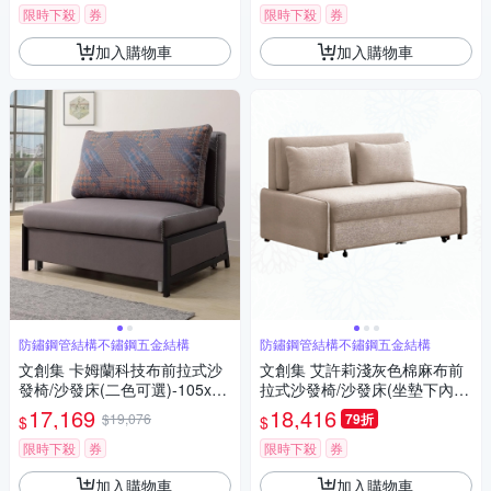
限時下殺
券
限時下殺
券
加入購物車
加入購物車
防鏽鋼管結構不鏽鋼五金結構
防鏽鋼管結構不鏽鋼五金結構
文創集 卡姆蘭科技布前拉式沙
文創集 艾許莉淺灰色棉麻布前
發椅/沙發床(二色可選)-105x85
拉式沙發椅/沙發床(坐墊下內置
x92cm免組
收納空間)-134x95x82cm免組
17,169
18,416
$19,076
79折
$
$
限時下殺
券
限時下殺
券
加入購物車
加入購物車