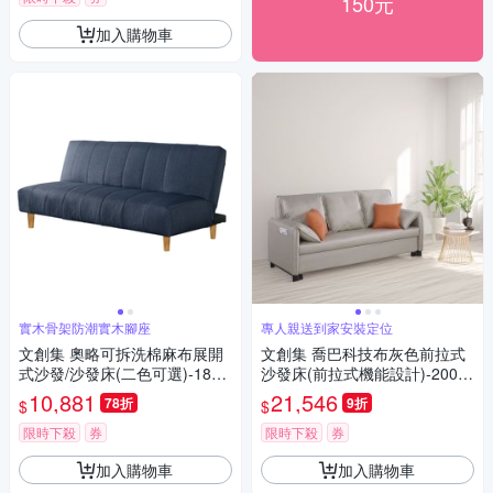
150元
加入購物車
實木骨架防潮實木腳座
專人親送到家安裝定位
文創集 奧略可拆洗棉麻布展開
文創集 喬巴科技布灰色前拉式
式沙發/沙發床(二色可選)-180x
沙發床(前拉式機能設計)-200xx
89x81cm免組
92x96cm免組
10,881
21,546
78折
9折
$
$
限時下殺
券
限時下殺
券
加入購物車
加入購物車