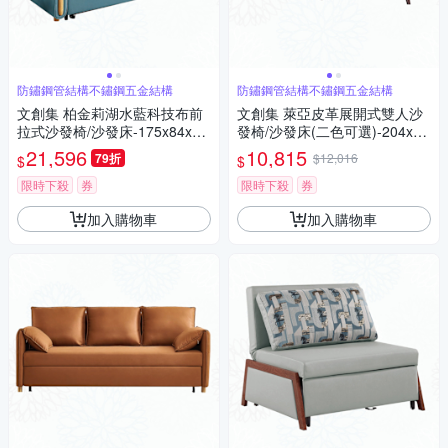
防鏽鋼管結構不鏽鋼五金結構
防鏽鋼管結構不鏽鋼五金結構
文創集 柏金莉湖水藍科技布前
文創集 萊亞皮革展開式雙人沙
拉式沙發椅/沙發床-175x84x78
發椅/沙發床(二色可選)-204x85
cm免組
x93cm免組
21,596
10,815
79折
$12,016
$
$
限時下殺
券
限時下殺
券
加入購物車
加入購物車