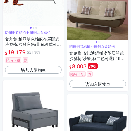
防鏽鋼管結構不鏽鋼五金結構
文創集 柏亞雙色棉麻布展開式
沙發椅/沙發床(椅背多段式可調
防鏽鋼管結構不鏽鋼五金結構
整)-193x82x83cm免組
19,179
$21,309
$
文創集 安比迪貓抓皮革展開式
沙發椅/沙發床(二色可選)-188x
限時下殺
券
92x88cm免組
8,003
79折
$
加入購物車
限時下殺
券
加入購物車