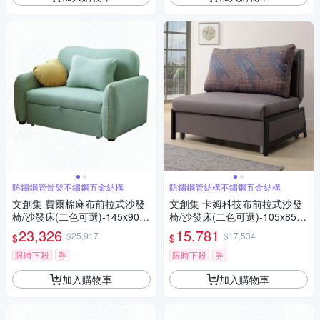
防鏽鋼管骨架不鏽鋼五金結構
防鏽鋼管結構不鏽鋼五金結構
文創集 費爾棉麻布前拉式沙發
文創集 卡姆科技布前拉式沙發
椅/沙發床(二色可選)-145x90x9
椅/沙發床(二色可選)-105x85x9
5cm免組
2cm免組
23,326
15,781
$25,917
$17,534
$
$
限時下殺
券
限時下殺
券
加入購物車
加入購物車