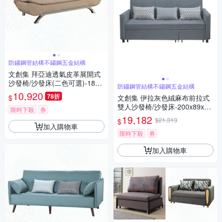
防鏽鋼管結構不鏽鋼五金結構
文創集 拜亞迪透氣皮革展開式
沙發椅/沙發床(二色可選)-182x
防鏽鋼管結構不鏽鋼五金結構
75x84cm免組
10,920
78折
$
文創集 伊拉灰色絨麻布前拉式
雙人沙發椅/沙發床-200x89x93
限時下殺
券
cm免組
19,182
$21,313
$
加入購物車
限時下殺
券
加入購物車