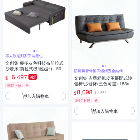
專人親送到家安裝定位
文創集 麥多灰色科技布前拉式
沙發床(前拉式機能設計)-150x9
防鏽鋼管骨架不鏽鋼五金結構
0x77cm免組
16,497
9折
$
文創集 吉瑪貓抓皮革展開式沙
發椅/沙發床(三色可選)-185x90
限時下殺
券
x83cm免組
8,098
$8,997
$
加入購物車
限時下殺
券
加入購物車