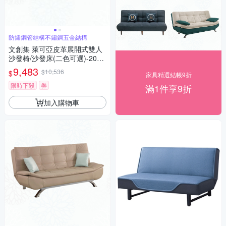
防鏽鋼管結構不鏽鋼五金結構
文創集 萊可亞皮革展開式雙人
沙發椅/沙發床(二色可選)-204x
85x93cm免組
9,483
$10,536
$
家具精選結帳9折
限時下殺
券
滿1件享9折
加入購物車