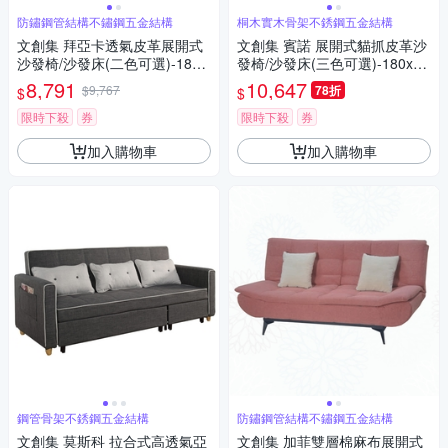
防鏽鋼管結構不鏽鋼五金結構
桐木實木骨架不銹鋼五金結構
文創集 拜亞卡透氣皮革展開式
文創集 賓諾 展開式貓抓皮革沙
沙發椅/沙發床(二色可選)-182x
發椅/沙發床(三色可選)-180x88
75x84cm免組
x94cm免組
8,791
10,647
$9,767
78折
$
$
限時下殺
券
限時下殺
券
加入購物車
加入購物車
鋼管骨架不銹鋼五金結構
防鏽鋼管結構不鏽鋼五金結構
文創集 莫斯科 拉合式高透氣亞
文創集 加菲雙層棉麻布展開式