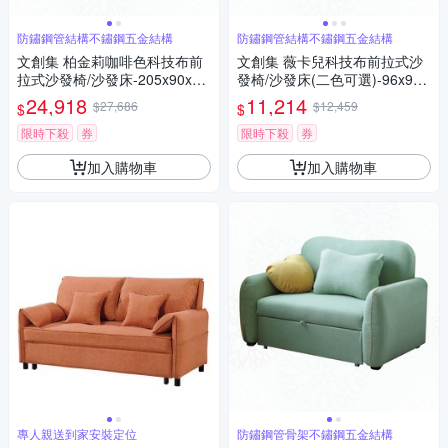
防鏽鋼管結構不鏽鋼五金結構
防鏽鋼管結構不鏽鋼五金結構
文創集 柏金莉咖啡色科技布前
文創集 薇卡兒科技布前拉式沙
拉式沙發椅/沙發床-205x90x82
發椅/沙發床(二色可選)-96x95x
cm免組
84cm免組
24,918
11,214
$27,686
$12,459
$
$
限時下殺
券
限時下殺
券
加入購物車
加入購物車
專人親送到家安裝定位
防鏽鋼管骨架不鏽鋼五金結構