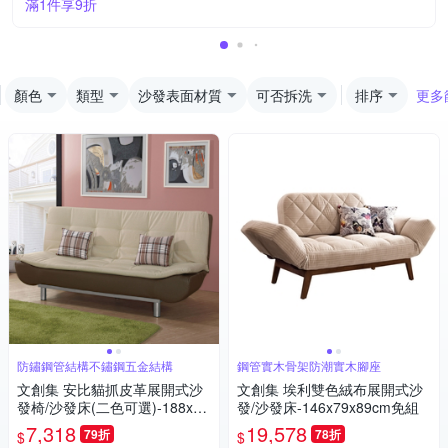
滿1件享9折
顏色
類型
沙發表面材質
可否拆洗
排序
更多
防鏽鋼管結構不鏽鋼五金結構
鋼管實木骨架防潮實木腳座
文創集 安比貓抓皮革展開式沙
文創集 埃利雙色絨布展開式沙
發椅/沙發床(二色可選)-188x92
發/沙發床-146x79x89cm免組
x88cm免組
7,318
19,578
79折
78折
$
$