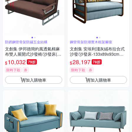
防銹鋼管骨架防鏽五金結構
鋼管骨架防潮實木框架腳座
文創集 伊邦德簡約風透氣棉麻
文創集 安埃利淺灰絨布拉合式
布雙人展開式沙發椅/沙發床(二
沙發/沙發床-133x89x93cm免
色可選)-124x76x81cm免組
組
10,032
28,197
79折
78折
$
$
限時下殺
券
限時下殺
券
加入購物車
加入購物車