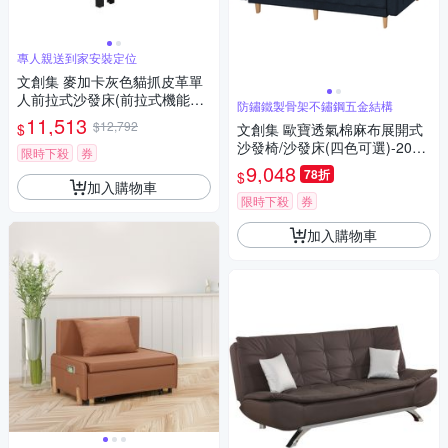
專人親送到家安裝定位
文創集 麥加卡灰色貓抓皮革單
人前拉式沙發床(前拉式機能設
防鏽鐵製骨架不鏽鋼五金結構
計)-89x84x89cm免組
11,513
$12,792
$
文創集 歐寶透氣棉麻布展開式
沙發椅/沙發床(四色可選)-208x
限時下殺
券
74x75cm免組
9,048
78折
$
加入購物車
限時下殺
券
加入購物車