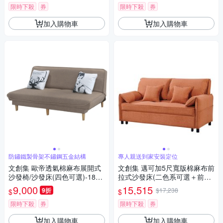
限時下殺
券
限時下殺
券
加入購物車
加入購物車
防鏽鐵製骨架不鏽鋼五金結構
專人親送到家安裝定位
文創集 歐帝透氣棉麻布展開式
文創集 邁可加5尺寬版棉麻布前
沙發椅/沙發床(四色可選)-183x
拉式沙發床(二色系可選＋前拉
77x77cm免組
式機能設計)-150x86x89cm免
9,000
15,515
9折
$17,238
$
$
組
限時下殺
券
限時下殺
券
加入購物車
加入購物車