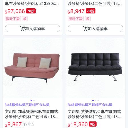
麻布沙發椅/沙發床-213x90x93
沙發椅/沙發床(二色可選)-188x
cm免組
74x95cm免組
27,066
8,947
78折
79折
$
$
限時下殺
券
限時下殺
券
加入購物車
加入購物車
防鏽鋼管結構不鏽鋼五金結構
防鏽鋼管結構不鏽鋼五金結構
文創集 加菲雙層棉麻布展開式
文創集 艾樂透氣亞麻布展開式
沙發椅/沙發床(二色可選)-188x
沙發椅/沙發床(二色可選)-180x
74x95cm免組
75x89cm免組
8,867
18,360
$9,852
9折
$
$