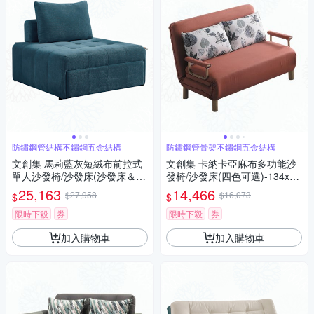
防鏽鋼管結構不鏽鋼五金結構
防鏽鋼管骨架不鏽鋼五金結構
文創集 馬莉藍灰短絨布前拉式
文創集 卡納卡亞麻布多功能沙
單人沙發椅/沙發床(沙發床＆側
發椅/沙發床(四色可選)-134x83
邊几組合)-112x111x72cm免組
x88cm免組
25,163
14,466
$27,958
$16,073
$
$
限時下殺
券
限時下殺
券
加入購物車
加入購物車