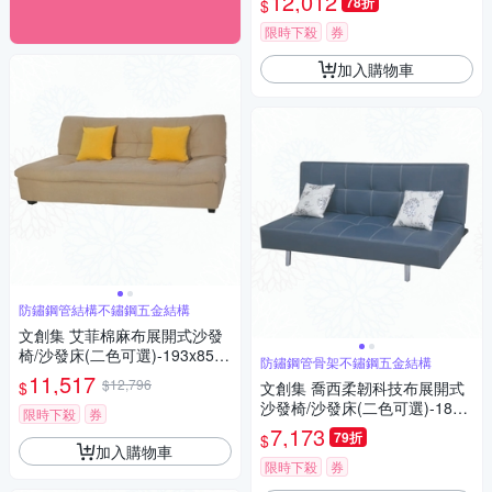
12,012
78折
$
限時下殺
券
加入購物車
防鏽鋼管結構不鏽鋼五金結構
文創集 艾菲棉麻布展開式沙發
椅/沙發床(二色可選)-193x85x8
防鏽鋼管骨架不鏽鋼五金結構
5cm免組
11,517
$12,796
$
文創集 喬西柔韌科技布展開式
沙發椅/沙發床(二色可選)-181x
限時下殺
券
90x83cm免組
7,173
79折
$
加入購物車
限時下殺
券