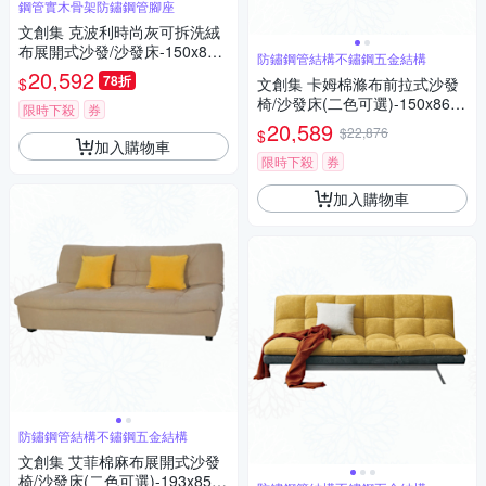
鋼管實木骨架防鏽鋼管腳座
文創集 克波利時尚灰可拆洗絨
布展開式沙發/沙發床-150x80x
防鏽鋼管結構不鏽鋼五金結構
92cm免組
20,592
78折
$
文創集 卡姆棉滌布前拉式沙發
椅/沙發床(二色可選)-150x86x9
限時下殺
券
0cm免組
20,589
$22,876
$
加入購物車
限時下殺
券
加入購物車
防鏽鋼管結構不鏽鋼五金結構
文創集 艾菲棉麻布展開式沙發
椅/沙發床(二色可選)-193x85x8