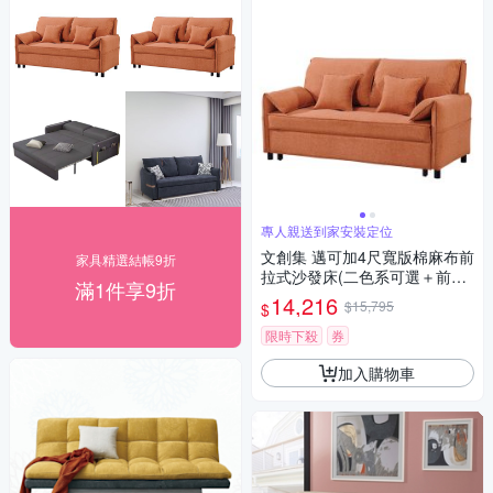
專人親送到家安裝定位
文創集 邁可加4尺寬版棉麻布前
家具精選結帳9折
拉式沙發床(二色系可選＋前拉
滿1件享9折
式機能設計)-120x86x89cm免
14,216
$15,795
$
組
限時下殺
券
加入購物車