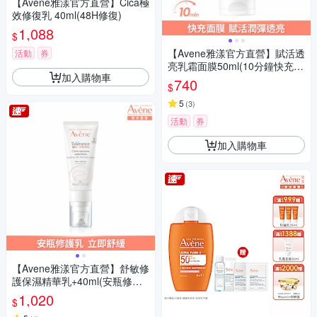
【Avene雅漾官方直營】Cica極
效修復乳 40ml(48H修復)
1,088
$
【Avene雅漾官方直營】賦活透
活動
券
亮乳霜面膜50ml(10分鐘快充面
加入購物車
膜)
740
$
5
(
3
)
活動
券
加入購物車
【Avene雅漾官方直營】舒敏修
護保濕精華乳+40ml(安瓶修護
乳)
1,020
$