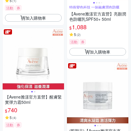
5
(
1
)
特殊變色科技 一抹融膚潤色防曬
活動
券
【Avene雅漾官方直營】亮顏潤
加入購物車
色防曬乳SPF50+ 50ml
1,088
$
5
(
2
)
活動
券
加入購物車
【Avene雅漾官方直營】醒膚緊
實彈力霜50ml
740
$
5
(
4
)
活動
券
(即期品)【Avene雅漾官方直