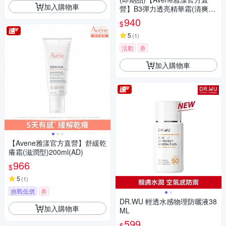
加入購物車
營】B3彈力透亮精華霜(清爽
版)50ml-效期至2027/1/1
940
$
5
(
1
)
活動
券
加入購物車
【Avene雅漾官方直營】舒緩乾
癢霜(滋潤型)200ml(AD)
966
$
5
(
1
)
挑戰低價
券
DR.WU 輕透水感物理防曬液38
加入購物車
ML
599
$