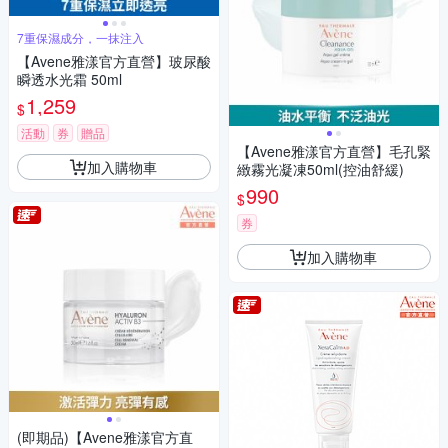
7重保濕成分，一抹注入
【Avene雅漾官方直營】玻尿酸
瞬透水光霜 50ml
1,259
$
活動
券
贈品
【Avene雅漾官方直營】毛孔緊
加入購物車
緻霧光凝凍50ml(控油舒緩)
990
$
券
加入購物車
(即期品)【Avene雅漾官方直