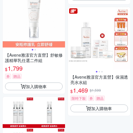
【Avene雅漾官方直營】舒敏修
護精華乳任選二件組
1,799
$
券
贈品
【Avene雅漾官方直營】保濕透
亮水水組
加入購物車
1,469
$1,599
$
限時下殺
券
贈品
加入購物車