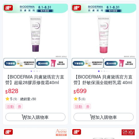
【BIODERMA 貝膚黛瑪官方直
【BIODERMA 貝膚黛瑪官方直
營】超級28膠原修復霜40ml
營】舒敏保濕全能輕乳霜 40ml
828
699
$
$
5
5
(
9
)
總銷量>50
(
6
)
活動
券
活動
券
加入購物車
加入購物車