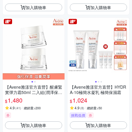
加入購物車
加入購物車
【Avene雅漾官方直營】醒膚緊
【Avene雅漾官方直營】HYDR
實彈力霜50ml 二入組(潤澤保濕
A-10極簡水凝乳 極簡保濕霜
霜)
1,480
1,024
$
$
4.9
4.9
(
41
)
總銷量>200
(
8
)
總銷量>50
券
挑戰低價
券
加入購物車
加入購物車