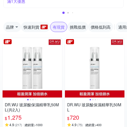
滿1大優惠
品牌
快速到貨
有現貨
挑戰低價
價格低到高
適用
DR.WU 玻尿酸保濕精華乳50M
DR.WU 玻尿酸保濕精華乳50M
L(共2入)
L
1,275
720
$
$
4.9
4.9
(
217
)
總銷量>1000
(
75
)
總銷量>400