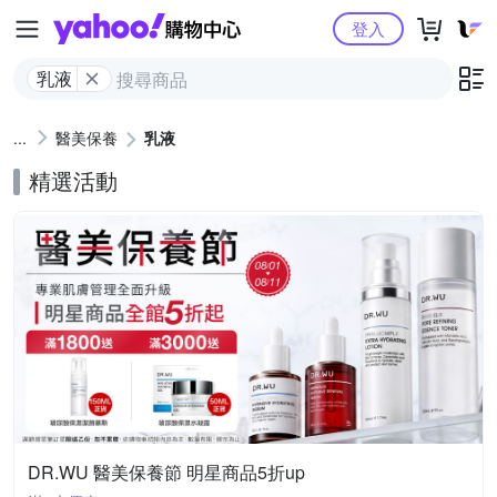
Yahoo購物中心
登入
乳液
醫美保養
乳液
精選活動
DR.WU 醫美保養節 明星商品5折up