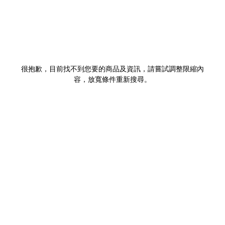
很抱歉，目前找不到您要的商品及資訊，請嘗試調整限縮內
容，放寬條件重新搜尋。